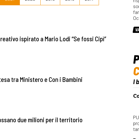
ri
so
fa
Oc
V
creativo ispirato a Mario Lodi “Se fossi Cipì”
P
ntesa tra Ministero e Con i Bambini
I 
Co
PU
sano due milioni per il territorio
pr
ta