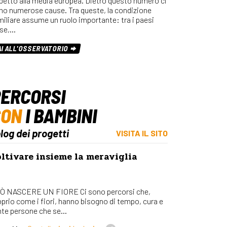
spetto alla media europea. Dietro questo numero ci
Osserv
no numerose cause. Tra queste, la condizione
Percors
miliare assume un ruolo importante: tra i paesi
se,…
Bilanci
Con_Ma
AI ALL'OSSERVATORIO
ERCORSI
CON
I BAMBINI
blog dei progetti
VISITA IL SITO
ltivare insieme la meraviglia
Ò NASCERE UN FIORE Ci sono percorsi che,
oprio come i fiori, hanno bisogno di tempo, cura e
nte persone che se...