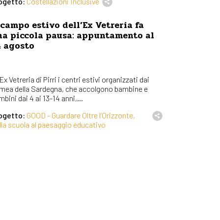
ogetto:
Costellazioni Inclusive
 campo estivo dell’Ex Vetreria fa
na piccola pausa: appuntamento al
4 agosto
’Ex Vetreria di Pirri i centri estivi organizzati dai
mea della Sardegna, che accolgono bambine e
bini dai 4 ai 13-14 anni,...
ogetto:
GOOD - Guardare Oltre l’Orizzonte,
lla scuola al paesaggio educativo