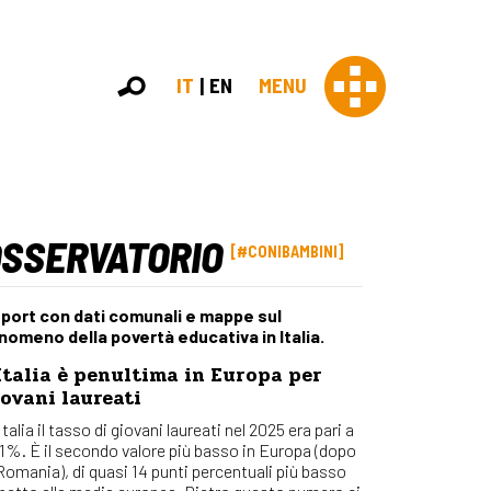
IT
EN
MENU
OSSERVATORIO
Con 
#CONIBAMBINI
Contras
Chi sia
port con dati comunali e mappe sul
Organi
nomeno della povertà educativa in Italia.
Statut
Italia è penultima in Europa per
Partner
ovani laureati
Staff
Lavora 
Italia il tasso di giovani laureati nel 2025 era pari a
,1%. È il secondo valore più basso in Europa (dopo
Appr
 Romania), di quasi 14 punti percentuali più basso