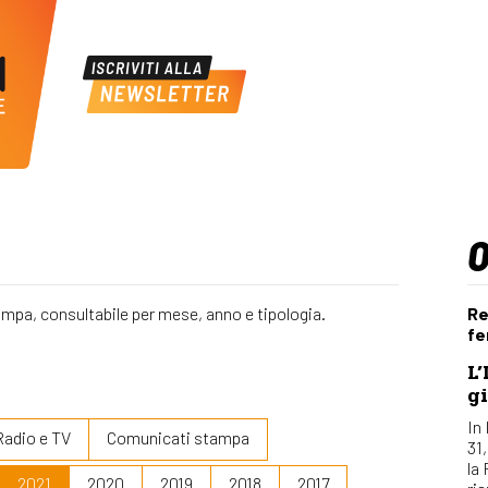
ampa, consultabile per mese, anno e tipologia.
Re
fe
L’
gi
In 
Radio e TV
Comunicati stampa
31
la
2021
2020
2019
2018
2017