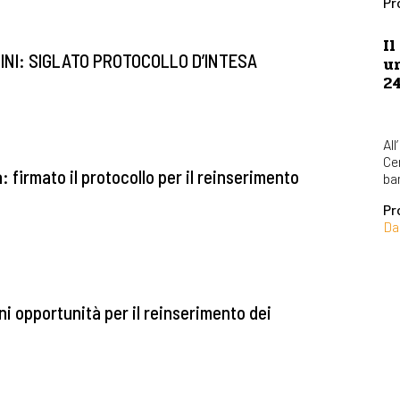
Pr
Il
BINI: SIGLATO PROTOCOLLO D’INTESA
u
2
All
Ce
a: firmato il protocollo per il reinserimento
bam
Pr
Da
ni opportunità per il reinserimento dei