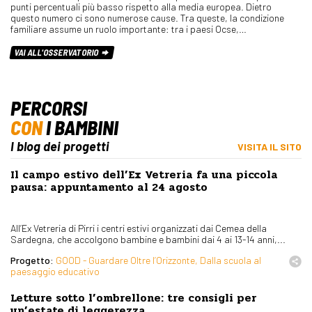
punti percentuali più basso rispetto alla media europea. Dietro
questo numero ci sono numerose cause. Tra queste, la condizione
familiare assume un ruolo importante: tra i paesi Ocse,…
VAI ALL'OSSERVATORIO
PERCORSI
CON
I BAMBINI
I blog dei progetti
VISITA IL SITO
Il campo estivo dell’Ex Vetreria fa una piccola
pausa: appuntamento al 24 agosto
All’Ex Vetreria di Pirri i centri estivi organizzati dai Cemea della
Sardegna, che accolgono bambine e bambini dai 4 ai 13-14 anni,...
Progetto:
GOOD - Guardare Oltre l’Orizzonte, Dalla scuola al
paesaggio educativo
Letture sotto l’ombrellone: tre consigli per
un’estate di leggerezza