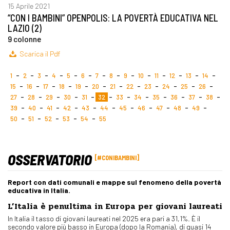
15 Aprile 2021
“CON I BAMBINI” OPENPOLIS: LA POVERTÀ EDUCATIVA NEL
LAZIO (2)
9 colonne
Scarica il Pdf
1
2
3
4
5
6
7
8
9
10
11
12
13
14
15
16
17
18
19
20
21
22
23
24
25
26
27
28
29
30
31
32
33
34
35
36
37
38
39
40
41
42
43
44
45
46
47
48
49
50
51
52
53
54
55
OSSERVATORIO
#CONIBAMBINI
Report con dati comunali e mappe sul fenomeno della povertà
educativa in Italia.
L’Italia è penultima in Europa per giovani laureati
In Italia il tasso di giovani laureati nel 2025 era pari a 31,1%. È il
secondo valore più basso in Europa (dopo la Romania), di quasi 14