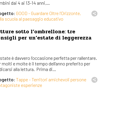
bini dai 4 ai 13-14 anni,...
ogetto:
GOOD - Guardare Oltre l’Orizzonte,
lla scuola al paesaggio educativo
tture sotto l’ombrellone: tre
nsigli per un’estate di leggerezza
state è davvero l’occasione perfetta per rallentare.
 molti e molte è il tempo dell’anno preferito per
icarsi alla lettura. Prima di...
ogetto:
Tappe - Territori amichevoli persone
otagoniste esperienze