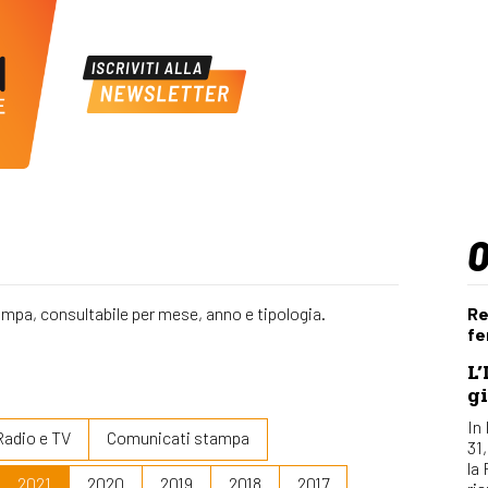
ampa, consultabile per mese, anno e tipologia.
Re
fe
L’
gi
In 
Radio e TV
Comunicati stampa
31
la
2021
2020
2019
2018
2017