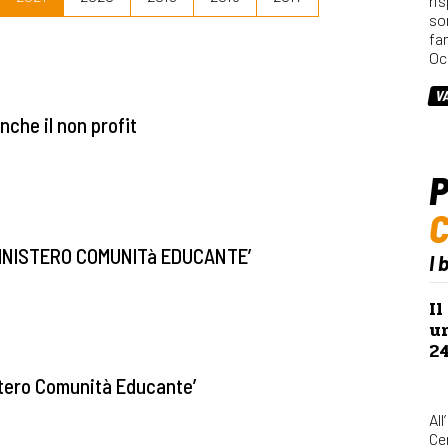
ri
so
fa
Oc
V
nche il non profit
P
MINISTERO COMUNITà EDUCANTE’
I 
Il
u
2
stero Comunità Educante’
All
Ce