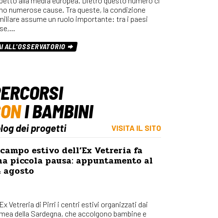
spetto alla media europea. Dietro questo numero ci
Osserv
no numerose cause. Tra queste, la condizione
Percors
miliare assume un ruolo importante: tra i paesi
se,…
Bilanci
Con_Ma
AI ALL'OSSERVATORIO
ERCORSI
CON
I BAMBINI
blog dei progetti
VISITA IL SITO
 campo estivo dell’Ex Vetreria fa
na piccola pausa: appuntamento al
4 agosto
’Ex Vetreria di Pirri i centri estivi organizzati dai
mea della Sardegna, che accolgono bambine e