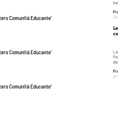
bam
Pr
Da
stero Comunità Educante’
Le
co
stero Comunità Educante’
L’e
Per
ded
Pr
pr
stero Comunità Educante’