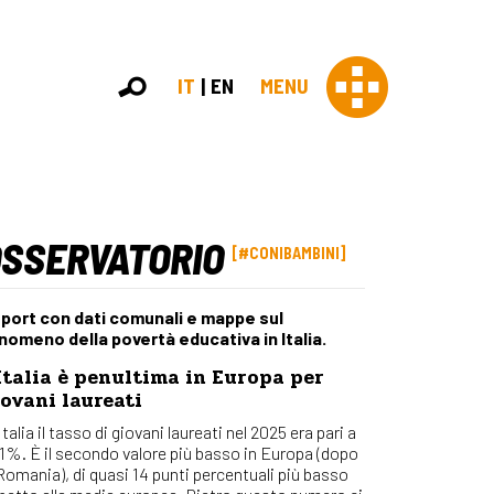
IT
EN
MENU
OSSERVATORIO
Con 
#CONIBAMBINI
Contras
Chi sia
port con dati comunali e mappe sul
Organi
nomeno della povertà educativa in Italia.
Statut
Italia è penultima in Europa per
Partner
ovani laureati
Staff
Lavora 
Italia il tasso di giovani laureati nel 2025 era pari a
,1%. È il secondo valore più basso in Europa (dopo
Appr
 Romania), di quasi 14 punti percentuali più basso