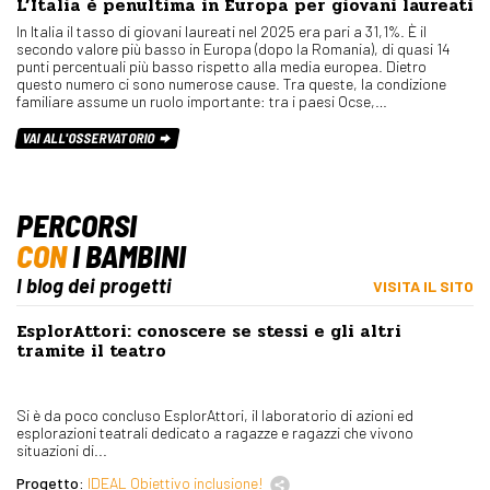
L’Italia è penultima in Europa per giovani laureati
In Italia il tasso di giovani laureati nel 2025 era pari a 31,1%. È il
secondo valore più basso in Europa (dopo la Romania), di quasi 14
punti percentuali più basso rispetto alla media europea. Dietro
questo numero ci sono numerose cause. Tra queste, la condizione
familiare assume un ruolo importante: tra i paesi Ocse,…
VAI ALL'OSSERVATORIO
PERCORSI
CON
I BAMBINI
I blog dei progetti
VISITA IL SITO
EsplorAttori: conoscere se stessi e gli altri
tramite il teatro
Si è da poco concluso EsplorAttori, il laboratorio di azioni ed
esplorazioni teatrali dedicato a ragazze e ragazzi che vivono
situazioni di...
Progetto:
IDEAL Obiettivo inclusione!