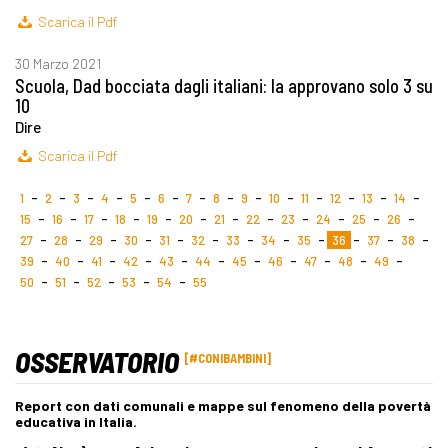
Scarica il Pdf
30 Marzo 2021
Scuola, Dad bocciata dagli italiani: la approvano solo 3 su
10
Dire
Scarica il Pdf
1
2
3
4
5
6
7
8
9
10
11
12
13
14
15
16
17
18
19
20
21
22
23
24
25
26
27
28
29
30
31
32
33
34
35
36
37
38
39
40
41
42
43
44
45
46
47
48
49
50
51
52
53
54
55
OSSERVATORIO
#CONIBAMBINI
Report con dati comunali e mappe sul fenomeno della povertà
educativa in Italia.