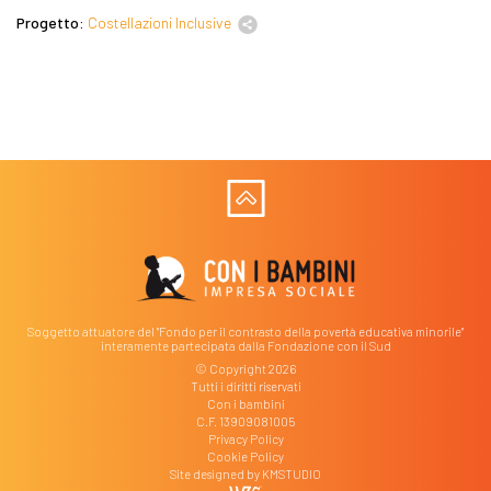
Progetto:
Costellazioni Inclusive
Soggetto attuatore del "Fondo per il contrasto della povertà educativa minorile"
interamente partecipata dalla Fondazione con il Sud
© Copyright 2026
Tutti i diritti riservati
Con i bambini
C.F. 13909081005
Privacy Policy
Cookie Policy
Site designed by
KMSTUDIO