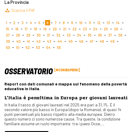
La Provincia
Scarica il Pdf
1
2
3
4
5
6
7
8
9
10
11
12
13
14
15
16
17
18
19
20
21
22
23
24
25
26
27
28
29
30
31
32
33
34
35
36
37
38
39
40
41
42
43
44
45
46
47
48
49
50
51
52
53
54
55
OSSERVATORIO
#CONIBAMBINI
Report con dati comunali e mappe sul fenomeno della povertà
educativa in Italia.
L’Italia è penultima in Europa per giovani laureati
In Italia il tasso di giovani laureati nel 2025 era pari a 31,1%. È il
secondo valore più basso in Europa (dopo la Romania), di quasi 14
punti percentuali più basso rispetto alla media europea. Dietro
questo numero ci sono numerose cause. Tra queste, la condizione
familiare assume un ruolo importante: tra i paesi Ocse,…