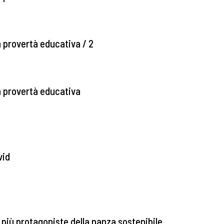
la provertà educativa / 2
la provertà educativa
vid
 più protagoniste della nanza sostenibile