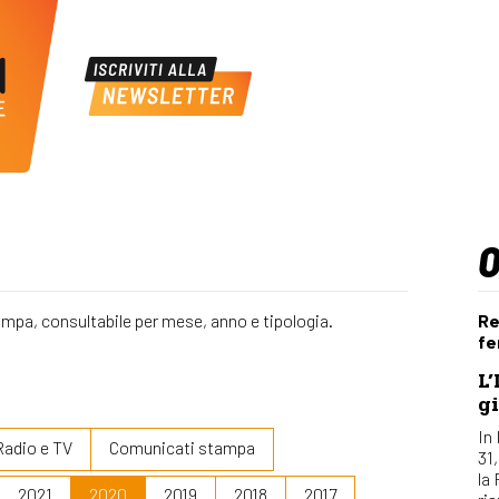
ampa, consultabile per mese, anno e tipologia.
Re
fe
L’
gi
In 
Radio e TV
Comunicati stampa
31
la
2021
2020
2019
2018
2017