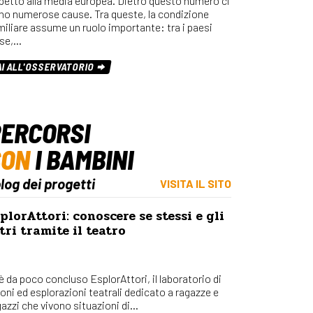
spetto alla media europea. Dietro questo numero ci
Osserv
no numerose cause. Tra queste, la condizione
Percors
miliare assume un ruolo importante: tra i paesi
se,…
Bilanci
Con_Ma
AI ALL'OSSERVATORIO
ERCORSI
CON
I BAMBINI
blog dei progetti
VISITA IL SITO
plorAttori: conoscere se stessi e gli
tri tramite il teatro
 è da poco concluso EsplorAttori, il laboratorio di
ioni ed esplorazioni teatrali dedicato a ragazze e
azzi che vivono situazioni di...