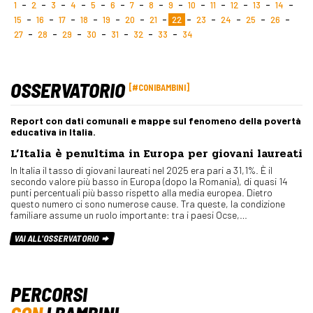
1
2
3
4
5
6
7
8
9
10
11
12
13
14
15
16
17
18
19
20
21
22
23
24
25
26
27
28
29
30
31
32
33
34
OSSERVATORIO
#CONIBAMBINI
Report con dati comunali e mappe sul fenomeno della povertà
educativa in Italia.
L’Italia è penultima in Europa per giovani laureati
In Italia il tasso di giovani laureati nel 2025 era pari a 31,1%. È il
secondo valore più basso in Europa (dopo la Romania), di quasi 14
punti percentuali più basso rispetto alla media europea. Dietro
questo numero ci sono numerose cause. Tra queste, la condizione
familiare assume un ruolo importante: tra i paesi Ocse,…
VAI ALL'OSSERVATORIO
PERCORSI