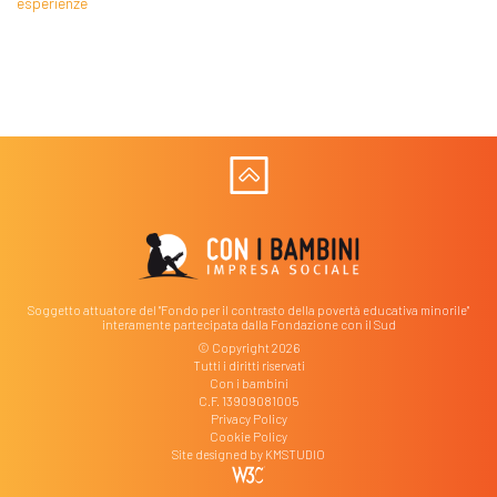
esperienze
Soggetto attuatore del "Fondo per il contrasto della povertà educativa minorile"
interamente partecipata dalla Fondazione con il Sud
© Copyright 2026
Tutti i diritti riservati
Con i bambini
C.F. 13909081005
Privacy Policy
Cookie Policy
Site designed by
KMSTUDIO