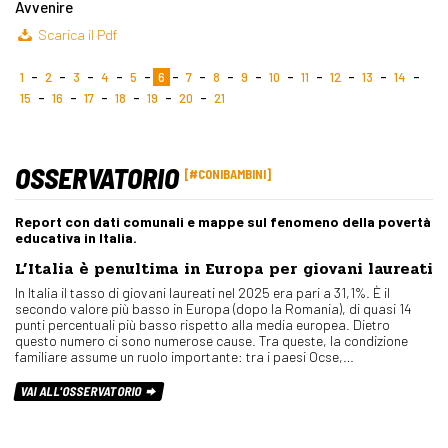
Avvenire
Scarica il Pdf
1
2
3
4
5
6
7
8
9
10
11
12
13
14
15
16
17
18
19
20
21
OSSERVATORIO
#CONIBAMBINI
Report con dati comunali e mappe sul fenomeno della povertà
educativa in Italia.
L’Italia è penultima in Europa per giovani laureati
In Italia il tasso di giovani laureati nel 2025 era pari a 31,1%. È il
secondo valore più basso in Europa (dopo la Romania), di quasi 14
punti percentuali più basso rispetto alla media europea. Dietro
questo numero ci sono numerose cause. Tra queste, la condizione
familiare assume un ruolo importante: tra i paesi Ocse,…
VAI ALL'OSSERVATORIO