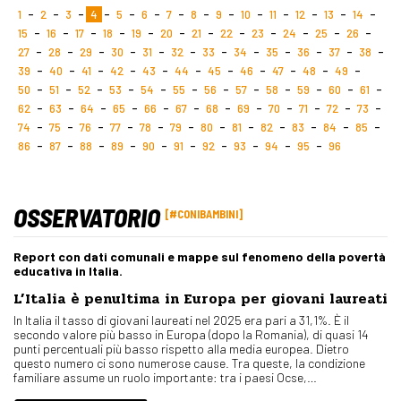
1
2
3
4
5
6
7
8
9
10
11
12
13
14
15
16
17
18
19
20
21
22
23
24
25
26
27
28
29
30
31
32
33
34
35
36
37
38
39
40
41
42
43
44
45
46
47
48
49
50
51
52
53
54
55
56
57
58
59
60
61
62
63
64
65
66
67
68
69
70
71
72
73
74
75
76
77
78
79
80
81
82
83
84
85
86
87
88
89
90
91
92
93
94
95
96
OSSERVATORIO
#CONIBAMBINI
Report con dati comunali e mappe sul fenomeno della povertà
educativa in Italia.
L’Italia è penultima in Europa per giovani laureati
In Italia il tasso di giovani laureati nel 2025 era pari a 31,1%. È il
secondo valore più basso in Europa (dopo la Romania), di quasi 14
punti percentuali più basso rispetto alla media europea. Dietro
questo numero ci sono numerose cause. Tra queste, la condizione
familiare assume un ruolo importante: tra i paesi Ocse,…