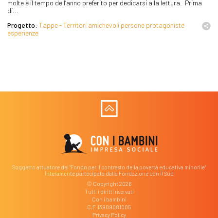
molte è il tempo dell’anno preferito per dedicarsi alla lettura. Prima
di...
Progetto:
Tappe - Territori amichevoli persone protagoniste
esperienze
Soggetto attuatore del "Fondo per il contrasto della povertà educativa minorile"
interamente partecipata dalla Fondazione con il Sud
© Copyright 2026
Tutti i diritti riservati
Con i bambini
C.F. 13909081005
Privacy Policy