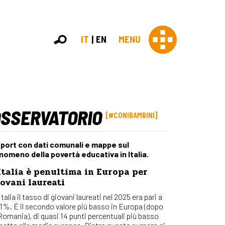
IT
EN
MENU
OSSERVATORIO
Con 
#CONIBAMBINI
Contras
Chi sia
port con dati comunali e mappe sul
Organi
nomeno della povertà educativa in Italia.
Statut
Italia è penultima in Europa per
Partner
ovani laureati
Staff
Lavora 
Italia il tasso di giovani laureati nel 2025 era pari a
,1%. È il secondo valore più basso in Europa (dopo
Appr
 Romania), di quasi 14 punti percentuali più basso