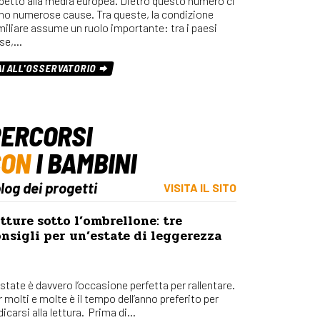
spetto alla media europea. Dietro questo numero ci
Osserv
no numerose cause. Tra queste, la condizione
Percors
miliare assume un ruolo importante: tra i paesi
se,…
Bilanci
Con_Ma
AI ALL'OSSERVATORIO
ERCORSI
CON
I BAMBINI
blog dei progetti
VISITA IL SITO
tture sotto l’ombrellone: tre
nsigli per un’estate di leggerezza
state è davvero l’occasione perfetta per rallentare.
 molti e molte è il tempo dell’anno preferito per
icarsi alla lettura. Prima di...