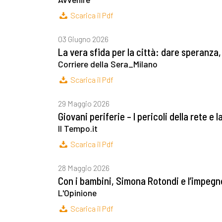
Scarica il Pdf
03 Giugno 2026
La vera sfida per la città: dare speranza
Corriere della Sera_Milano
Scarica il Pdf
29 Maggio 2026
Giovani periferie – I pericoli della rete e l
Il Tempo.it
Scarica il Pdf
28 Maggio 2026
Con i bambini, Simona Rotondi e l’impegn
L'Opinione
Scarica il Pdf