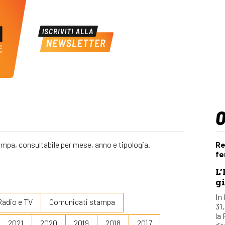
ampa, consultabile per mese, anno e tipologia.
Re
fe
L’
gi
In 
Radio e TV
Comunicati stampa
31
la
2021
2020
2019
2018
2017