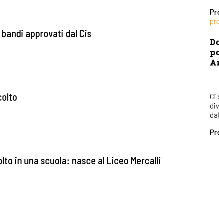
Pr
pr
 bandi approvati dal Cis
Do
po
Ar
colto
Ci
div
dal
Pr
lto in una scuola: nasce al Liceo Mercalli