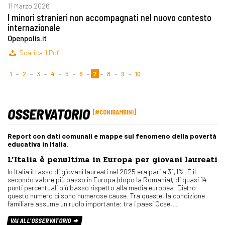
11 Marzo 2026
I minori stranieri non accompagnati nel nuovo contesto
internazionale
Openpolis.it
Scarica il Pdf
1
2
3
4
5
6
7
8
9
10
OSSERVATORIO
#CONIBAMBINI
Report con dati comunali e mappe sul fenomeno della povertà
educativa in Italia.
L’Italia è penultima in Europa per giovani laureati
In Italia il tasso di giovani laureati nel 2025 era pari a 31,1%. È il
secondo valore più basso in Europa (dopo la Romania), di quasi 14
punti percentuali più basso rispetto alla media europea. Dietro
questo numero ci sono numerose cause. Tra queste, la condizione
familiare assume un ruolo importante: tra i paesi Ocse,…
VAI ALL'OSSERVATORIO