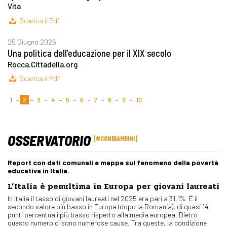
Vita
Scarica il Pdf
25 Giugno 2026
Una politica dell’educazione per il XIX secolo
Rocca.Cittadella.org
Scarica il Pdf
1
2
3
4
5
6
7
8
9
10
OSSERVATORIO
#CONIBAMBINI
Report con dati comunali e mappe sul fenomeno della povertà
educativa in Italia.
L’Italia è penultima in Europa per giovani laureati
In Italia il tasso di giovani laureati nel 2025 era pari a 31,1%. È il
secondo valore più basso in Europa (dopo la Romania), di quasi 14
punti percentuali più basso rispetto alla media europea. Dietro
questo numero ci sono numerose cause. Tra queste, la condizione