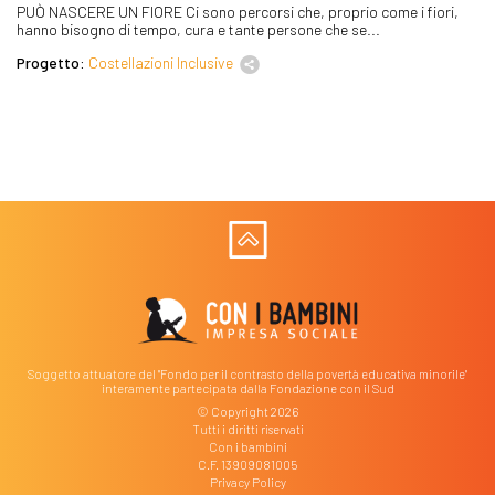
PUÒ NASCERE UN FIORE Ci sono percorsi che, proprio come i fiori,
hanno bisogno di tempo, cura e tante persone che se...
Progetto:
Costellazioni Inclusive
Soggetto attuatore del "Fondo per il contrasto della povertà educativa minorile"
interamente partecipata dalla Fondazione con il Sud
© Copyright 2026
Tutti i diritti riservati
Con i bambini
C.F. 13909081005
Privacy Policy