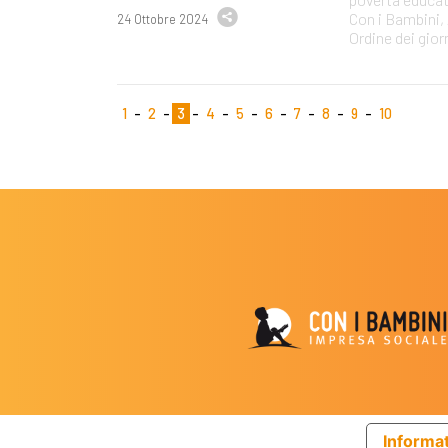
Con i Bambini, 
24 Ottobre 2024
Ordine dei giorn
1
2
3
4
5
6
7
8
9
10
Informat