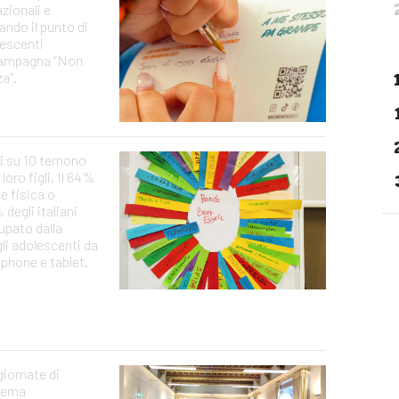
azionali e
tando il punto di
lescenti
 campagna “Non
a”.
ri su 10 temono
 loro figli. Il 64%
te fisica o
degli italiani
upato dalla
li adolescenti da
tphone e tablet.
giornate di
 tema