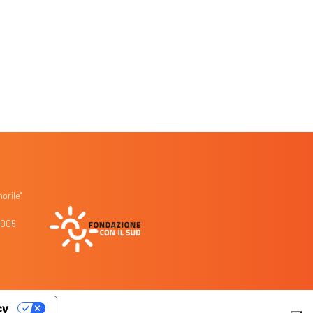
orile"
1005
cy