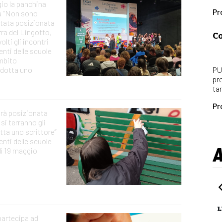
io la panchina
Pr
a “Non sono
tata posizionata
rra del Lingotto,
Co
lti gli incontri
denti delle scuole
ambito
“Adotta uno
PU
pr
ta
Pr
rà posizionata
 si terranno gli
otta uno scrittore”
denti delle scuole
dì 19 maggio
L
partecipa ad