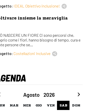
ogetto:
IDEAL Obiettivo inclusione!
ltivare insieme la meraviglia
Ò NASCERE UN FIORE Ci sono percorsi che,
oprio come i fiori, hanno bisogno di tempo, cura e
nte persone che se...
ogetto:
Costellazioni Inclusive
AGENDA
Agosto
2026
UN
MAR
MER
GIO
VEN
SAB
DOM