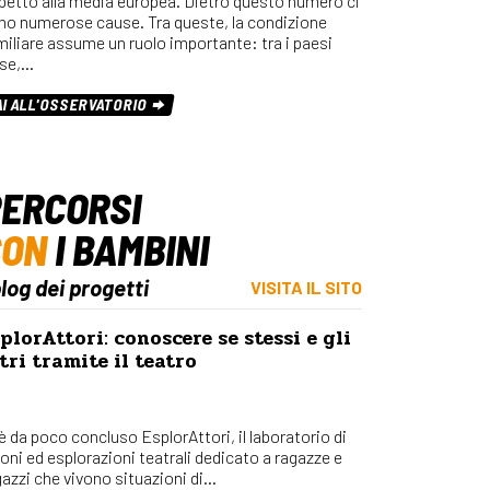
spetto alla media europea. Dietro questo numero ci
Osserv
no numerose cause. Tra queste, la condizione
Percors
miliare assume un ruolo importante: tra i paesi
se,…
Bilanci
Con_Ma
AI ALL'OSSERVATORIO
ERCORSI
CON
I BAMBINI
blog dei progetti
VISITA IL SITO
plorAttori: conoscere se stessi e gli
tri tramite il teatro
 è da poco concluso EsplorAttori, il laboratorio di
ioni ed esplorazioni teatrali dedicato a ragazze e
azzi che vivono situazioni di...