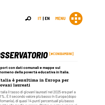
IT
EN
MENU
OSSERVATORIO
Con 
#CONIBAMBINI
Contras
Chi sia
port con dati comunali e mappe sul
Organi
nomeno della povertà educativa in Italia.
Statut
Italia è penultima in Europa per
Partner
ovani laureati
Staff
Lavora 
Italia il tasso di giovani laureati nel 2025 era pari a
,1%. È il secondo valore più basso in Europa (dopo
Appr
 Romania), di quasi 14 punti percentuali più basso