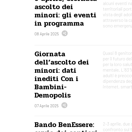
alcuni eventi n
ascolto dei
territoriali por
minori: gli eventi
vista degli ado
attraverso la
in programma
sono emergenz
08 Aprile 2025
Giornata
Quasi 8 genito
per il futuro dei
dell’ascolto dei
per la loro salu
minori: dati
mentale. L’83% 
adulti è preocc
inediti Con i
dipendenza deg
Bambini-
internet, smar
Demopolis
07 Aprile 2025
Bando BenEssere:
2-3 aprile, due 
confronto sul