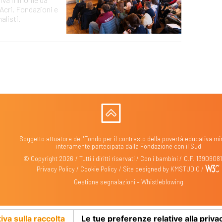
Acri, Fondazioni e
alisti.
Soggetto attuatore del "Fondo per il contrasto della povertà educativa min
interamente partecipata dalla Fondazione con il Sud
© Copyright 2026
Tutti i diritti riservati
Con i bambini
C.F. 1390908
Privacy Policy
Cookie Policy
Site designed by
KMSTUDIO
Gestione segnalazioni – Whistleblowing
iva sulla raccolta
Le tue preferenze relative alla priva