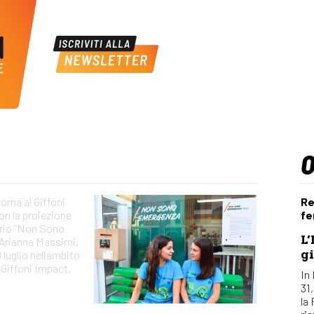
orna al Giffoni
Re
on la proiezione
fe
rio “Non Sono
L’
Arianna Massimi,
gi
9 luglio nell’ambito
i Giffoni Impact.
In 
31
la