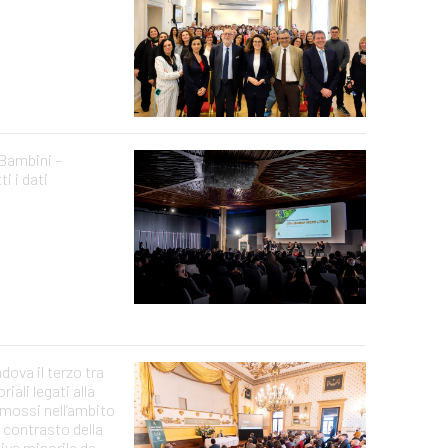
 Bambini –
i i dati
dova il terzo tra
oriali legati alla
mossi nell’ambito
l contrasto della
iva minorile da