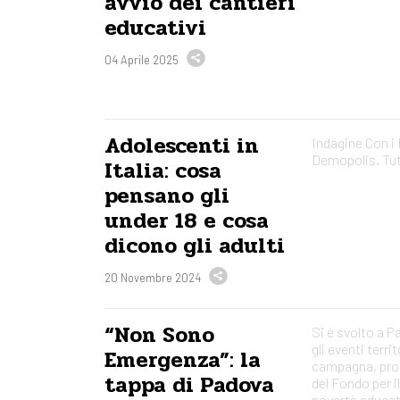
avvio dei cantieri
educativi
04 Aprile 2025
Adolescenti in
Indagine Con i
Demopolis. Tutt
Italia: cosa
pensano gli
under 18 e cosa
dicono gli adulti
20 Novembre 2024
“Non Sono
Si è svolto a Pa
gli eventi territ
Emergenza”: la
campagna, pro
tappa di Padova
del Fondo per i
povertà educat