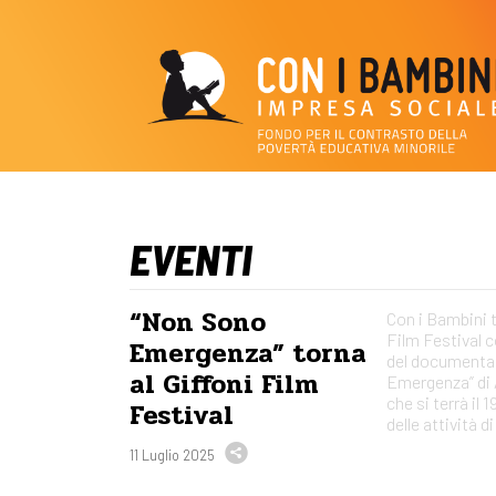
EVENTI
“Non Sono
Con i Bambini t
Film Festival c
Emergenza” torna
del documenta
al Giffoni Film
Emergenza” di 
che si terrà il 1
Festival
delle attività d
11 Luglio 2025