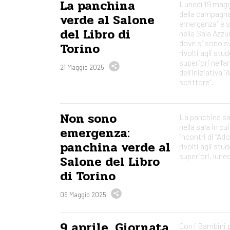
La panchina
Lunedì 19 magg
della campagn
verde al Salone
emergenza” è s
del Libro di
nella Sala Azzu
dove si sono svo
Torino
rivolti agli stu
superiori nell’
21 Maggio 2025
dell’iniziativa 
scrittore”.
Non sono
La panchina sa
nella sala in cui
emergenza:
incontri di “Ad
panchina verde al
rivolti agli stu
superiori, lune
Salone del Libro
di Torino
09 Maggio 2025
9 aprile, Giornata
Con i Bambini 