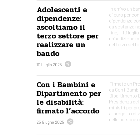
Adolescenti e
In arrivo un ba
di euro per con
dipendenze:
dipendenze co
ascoltiamo il
da sostanze nei
fine, il 10 lugli
terzo settore per
un’audizione c
realizzare un
del terzo setto
bando
10 Luglio 2025
Con i Bambini e
Firmato un Pro
da Con i Bambin
Dipartimento per
Dipartimento Di
le disabilità:
Presidenza del 
ministri per pr
firmato l’accordo
al progetto di 
delle persone c
25 Giugno 2025