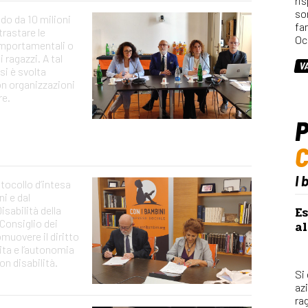
ri
so
ndo da 10 milioni
fa
trastare le
Oc
mportamentali o
 ragazzi. A tal
V
o si è svolta
on organizzazioni
re.
P
I 
tocollo d’intesa
i e dal
sabilità della
Es
Consiglio dei
al
omuovere il diritto
vita e l’autonomia
on disabilità.
Si
az
rag