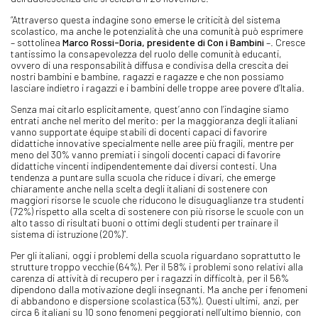
“Attraverso questa indagine sono emerse le criticità del sistema
scolastico, ma anche le potenzialità che una comunità può esprimere
– sottolinea
Marco Rossi-Doria, presidente di Con i Bambini
–. Cresce
tantissimo la consapevolezza del ruolo delle comunità educanti,
ovvero di una responsabilità diffusa e condivisa della crescita dei
nostri bambini e bambine, ragazzi e ragazze e che non possiamo
lasciare indietro i ragazzi e i bambini delle troppe aree povere d’Italia.
Senza mai citarlo esplicitamente, quest’anno con l’indagine siamo
entrati anche nel merito del merito: per la maggioranza degli italiani
vanno supportate équipe stabili di docenti capaci di favorire
didattiche innovative specialmente nelle aree più fragili, mentre per
meno del 30% vanno premiati i singoli docenti capaci di favorire
didattiche vincenti indipendentemente dai diversi contesti. Una
tendenza a puntare sulla scuola che riduce i divari, che emerge
chiaramente anche nella scelta degli italiani di sostenere con
maggiori risorse le scuole che riducono le disuguaglianze tra studenti
(72%) rispetto alla scelta di sostenere con più risorse le scuole con un
alto tasso di risultati buoni o ottimi degli studenti per trainare il
sistema di istruzione (20%)”.
Per gli italiani, oggi i problemi della scuola riguardano soprattutto le
strutture troppo vecchie (64%). Per il 58% i problemi sono relativi alla
carenza di attività di recupero per i ragazzi in difficoltà, per il 56%
dipendono dalla motivazione degli insegnanti. Ma anche per i fenomeni
di abbandono e dispersione scolastica (53%). Questi ultimi, anzi, per
circa 6 italiani su 10 sono fenomeni peggiorati nell’ultimo biennio, con