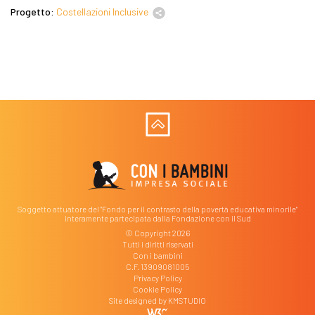
Progetto:
Costellazioni Inclusive
Soggetto attuatore del "Fondo per il contrasto della povertà educativa minorile"
interamente partecipata dalla Fondazione con il Sud
© Copyright 2026
Tutti i diritti riservati
Con i bambini
C.F. 13909081005
Privacy Policy
Cookie Policy
Site designed by
KMSTUDIO