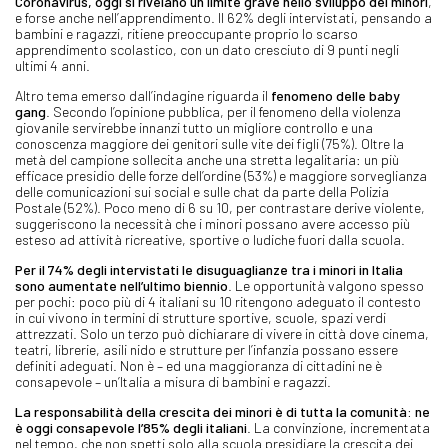
Coronavirus, oggi si rivelano un limite grave nello sviluppo dei minori
,
e forse anche nell’apprendimento. Il 62% degli intervistati, pensando a
bambini e ragazzi, ritiene preoccupante proprio lo scarso
apprendimento scolastico, con un dato cresciuto di 9 punti negli
ultimi 4 anni.
Altro tema emerso dall’indagine riguarda il
fenomeno delle baby
gang
. Secondo l’opinione pubblica, per il fenomeno della violenza
giovanile servirebbe innanzi tutto un migliore controllo e una
conoscenza maggiore dei genitori sulle vite dei figli (75%). Oltre la
metà del campione sollecita anche una stretta legalitaria: un più
efficace presidio delle forze dell’ordine (53%) e maggiore sorveglianza
delle comunicazioni sui social e sulle chat da parte della Polizia
Postale (52%). Poco meno di 6 su 10, per contrastare derive violente,
suggeriscono la necessità che i minori possano avere accesso più
esteso ad attività ricreative, sportive o ludiche fuori dalla scuola.
Per il 74% degli intervistati le disuguaglianze tra i minori in Italia
sono aumentate nell’ultimo biennio
. Le opportunità valgono spesso
per pochi: poco più di 4 italiani su 10 ritengono adeguato il contesto
in cui vivono in termini di strutture sportive, scuole, spazi verdi
attrezzati. Solo un terzo può dichiarare di vivere in città dove cinema,
teatri, librerie, asili nido e strutture per l’infanzia possano essere
definiti adeguati. Non è – ed una maggioranza di cittadini ne è
consapevole – un’Italia a misura di bambini e ragazzi.
La responsabilità della crescita dei minori è di tutta la comunità: ne
è oggi consapevole l’85% degli italiani
. La convinzione, incrementata
nel tempo, che non spetti solo alla scuola presidiare la crescita dei