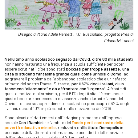
Disegno di Maria Adele Pernetti, I.C. Busciolano, progetto Presidi
Educativi Lucani
Nell’ultimo anno scolastico segnato dal Covid
,
oltre
80 mila studenti
non hanno maturato una frequenza a scuola sufficiente per poter
essere scrutinati, cioè sono stati
bocciati per troppe assenze
:
una
città di studenti fantasma grande quasi come Brindisi o Como
, ad
aggravare il problema dell’abbandono scolastico che è un nefasto
primato del nostro Paese. Si tratta,
per il 67% degli italiani, di un
fenomeno “allarmante” e da affrontare con “urgenza”
. A fronte di
questo motivato allarmismo, per il 61% degli italiani è comunque
giusto bocciare per eccesso di assenze anche durante l’anno del
Covid. Lo scarso apprendimento scolastico preoccupa il 62% degli
italiani, quasi il 10% in più rispetto alla rilevazione del 2019.
Sono alcuni dei dati emersi dall’indagine promossa dall’impresa
sociale
Con i Bambini
nell’ambito del
Fondo per il contrasto della
povertà educativa minorile
, realizzata dall’
Istituto Demopolis
in
occasione della Giornata internazionale per i diritti dell’infanzia e
dell’adolescenza che si celebra il 20 novembre.