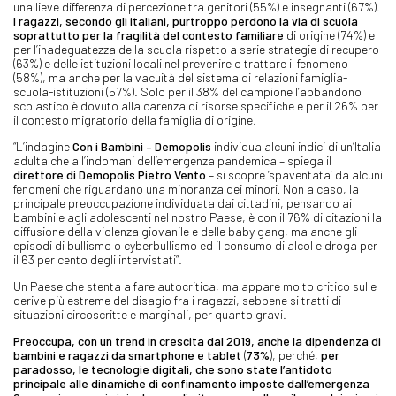
una lieve differenza di percezione tra genitori (55%) e insegnanti (67%).
I ragazzi, secondo gli italiani, purtroppo perdono la via di scuola
soprattutto per la fragilità del contesto familiare
di origine (74%) e
per l’inadeguatezza della scuola rispetto a serie strategie di recupero
(63%) e delle istituzioni locali nel prevenire o trattare il fenomeno
(58%), ma anche per la vacuità del sistema di relazioni famiglia-
scuola-istituzioni (57%). Solo per il 38% del campione l’abbandono
scolastico è dovuto alla carenza di risorse specifiche e per il 26% per
il contesto migratorio della famiglia di origine.
“L’indagine
Con i Bambini – Demopolis
individua alcuni indici di un’Italia
adulta che all’indomani dell’emergenza pandemica – spiega il
direttore di Demopolis Pietro Vento
– si scopre ‘spaventata’ da alcuni
fenomeni che riguardano una minoranza dei minori
.
Non a caso, la
principale preoccupazione individuata dai cittadini, pensando ai
bambini e agli adolescenti nel nostro Paese, è con il 76% di citazioni la
diffusione della violenza giovanile e delle baby gang, ma anche gli
episodi di bullismo o cyberbullismo ed il consumo di alcol e droga per
il 63 per cento degli intervistati”.
Un Paese che stenta a fare autocritica, ma appare molto critico sulle
derive più estreme del disagio fra i ragazzi, sebbene si tratti di
situazioni circoscritte e marginali, per quanto gravi.
Preoccupa, con un trend in crescita dal 2019, anche la dipendenza di
bambini e ragazzi da smartphone e tablet
(
73%
), perché,
per
paradosso, le tecnologie digitali, che sono state l’antidoto
principale alle dinamiche di confinamento imposte dall’emergenza