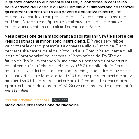
In questo contesto di bisogni disattesi, si conferma la centralità
delle attività del Fondo e di Con i Bambini e si dimostrano sostanziali
gli interventi di contrasto alla povertà educativa minorile,
ma
crescono anche le attese per le opportunità connesse allo sviluppo
del Piano Nazionale di Ripresa e Resilienza a patto che le nuove
generazioni diventino centrali nell’agenda del Paese.
Nella percezione della maggioranza degli italiani (51%) le risorse del
PNRR destinate ai minori sono insufficienti
. E invece servirebbe
valorizzare le grandi potenzialità connesse allo sviluppo del Piano,
per restituire centralità ai più piccoli ed alla Comunità educante quali
legittimi protagonisti dei processi di innovazione del PNRR e del
futuro dell’Italia. Investendo in una scuola ripensata e riprogettata
con al centro i reali bisogni dei ragazzi (66%), ampliando l’offerta
socio-culturale dei territori, con spazi sociali, luoghi di produzione e
fruizione artistica e laboratoriale (61%), anche per sperimentare nuovi
mestieri (54%). E poi serve puntare su città capaci di rigenerarsi ed
aprirsi ai bisogni dei giovani (51%). Serve un nuovo patto di comunità,
con i bambini
.
Risultati Indagine Demopolis
Download
Video della presentazione dell’indagine