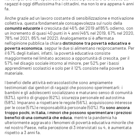
ragazzi è oggi diffusissima fra i cittadini, ma non lo era appena 4 anni
fa.
Anche grazie ad un lavoro costante di sensibilizzazione e motivazione
collettiva, questa fondamentale consapevolezza sul ruolo della
comunità educante
è cresciuta dal 46% del 2019 all’85% odierno, con
un incremento di quasi 40 punti in 4 anni (46% nel 2019, 67% nel 2020,
78% nel 2021, 85% nel 2022). Analogamente si è affermata
nell’opinione pubblica la chiara
distinzione tra povertà educativa e
povertà economica
, seppur le due si alimentano reciprocamente. Per
il 67% degli italiani, infatti, la povertà educativa consiste
maggiormente nel limitato accesso a opportunità di crescita, per il
57% nel disagio sociale intorno al minore, per 52% per i bassi
apprendimenti scolastici e solo per il 12% consiste nella povertà
materiale.
I benefici delle attività extrascolastiche sono ampiamente
testimoniati dai genitori di ragazzi che possono sperimentarli: i
bambini e gli adolescenti socializzano e maturano senso di comunità
(63%), spirito di gruppo (62%), sicurezza personale ed autostima
(58%). Imparano a rispettare le regole (56%), acquisiscono interesse
per le cose (51%) e responsabilità personale (50%). Ma
sono ancora
troppo pochi, in Italia, i minori che possono sperimentare i preziosi
benefici di una comunità che educa
, mentre la pandemia ha
ulteriormente aggravato i fenomeni di povertà educativa minorile che
nel nostro Paese, nella percezione di 3 intervistati su 4, è aumentata
rispetto a 3 anni fa.