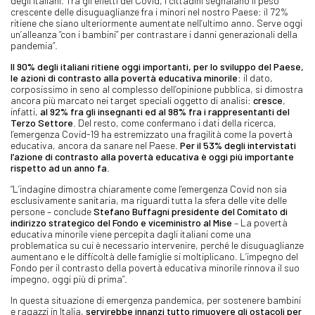
degli italiani. Tra gli effetti del Covid, i cittadini segnalano il peso
crescente delle disuguaglianze fra i minori nel nostro Paese: il 72%
ritiene che siano ulteriormente aumentate nell’ultimo anno. Serve oggi
un’alleanza “con i bambini” per contrastare i danni generazionali della
pandemia”.
Il 90% degli italiani ritiene oggi importanti, per lo sviluppo del Paese,
le azioni di contrasto alla povertà educativa minorile
: il dato,
corposissimo in seno al complesso dell’opinione pubblica, si dimostra
ancora più marcato nei target speciali oggetto di analisi:
cresce
,
infatti,
al 92% fra gli insegnanti ed al 98% fra i rappresentanti del
Terzo Settore
. Del resto, come confermano i dati della ricerca,
l’emergenza Covid-19 ha estremizzato una fragilità come la povertà
educativa, ancora da sanare nel Paese.
Per il 53% degli intervistati
l’azione di contrasto alla povertà educativa è oggi più importante
rispetto ad un anno fa
.
“L’indagine dimostra chiaramente come l’emergenza Covid non sia
esclusivamente sanitaria, ma riguardi tutta la sfera delle vite delle
persone – conclude
Stefano Buffagni presidente del Comitato di
indirizzo strategico del Fondo e viceministro al Mise
– La povertà
educativa minorile viene percepita dagli italiani come una
problematica su cui è necessario intervenire, perché le disuguaglianze
aumentano e le difficoltà delle famiglie si moltiplicano. L’impegno del
Fondo per il contrasto della povertà educativa minorile rinnova il suo
impegno, oggi più di prima”.
In questa situazione di emergenza pandemica, per sostenere bambini
e ragazzi in Italia,
servirebbe innanzi tutto rimuovere gli ostacoli per