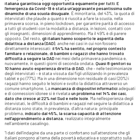
italiana garantisca oggi opportunità equamente per tutti. E
l’emergenza da Covid-19 è stata un’aggravante pesantissima sulle
dinamiche di una scuola disuguale
. È minoritaria, del 43%, la quota di
intervistati che plaude a quanto è riuscita a fare la scuola, nella
primavera scorsa, in pieno lockdown, per garantire parità di accesso
a tutti gli studenti con la modalità a distanza, in lezioni, contatti con
gli insegnanti, dimensioni di apprendimento. Ma il 49% è di parere
opposto. Del resto,
gli italiani hanno scoperto le asperità della
didattica a distanza (DAD)
, anche nei casi in cui non fossero
direttamente interessati:
il 54% ha sentito, nel proprio contesto
familiare o relazionale, di bambini o ragazzi che hanno trovato
difficoltà a seguire la DAD
nei mesi della primavera pandemica e,
nuovamente, in questi giorni di seconda ondata.
Quasi 8 genitori su
10 hanno avuto esperienza diretta di DAD
, che – nelle testimonianze
degli intervistati – è stata vissuta dai figli utilizzando in prevalenza
tablet e pc (77%). Ma in una dimensione non residuale di casi (20%) i
ragazzi hanno seguito le lezioni e svolto la didattica attraverso un
comune smartphone. La
mancanza di dispositivi informatici
adeguati
e di connessioni idonee si è rivelata
un problema nel 14% dei casi,
dato che cresce al 22% nel Sud e nelle Isole
. Ma nell’esperienza degli
intervistati, le difficoltà di bambini e ragazzi nel seguire la didattica a
distanza sono state, in prevalenza, d’altra natura: principale
problema,
indicato dal 45%, la scarsa capacità di attenzione
nell’apprendimento a distanza
, realizzato integralmente
nell’ambiente casalingo.
“I dati dell’indagine da una parte ci confortano sull’attenzione che gli
italiani pongono al tema della povertà educativa e soprattutto sulla