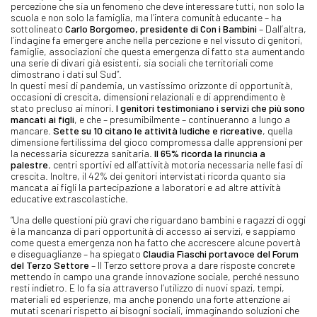
percezione che sia un fenomeno che deve interessare tutti, non solo la
scuola e non solo la famiglia, ma l’intera comunità educante – ha
sottolineato
Carlo Borgomeo, presidente di Con i Bambini
– Dall’altra,
l’indagine fa emergere anche nella percezione e nel vissuto di genitori,
famiglie, associazioni che questa emergenza di fatto sta aumentando
una serie di divari già esistenti, sia sociali che territoriali come
dimostrano i dati sul Sud”.
In questi mesi di pandemia, un vastissimo orizzonte di opportunità,
occasioni di crescita, dimensioni relazionali e di apprendimento è
stato precluso ai minori.
I genitori testimoniano i servizi che più sono
mancati ai figli
, e che – presumibilmente – continueranno a lungo a
mancare.
Sette su 10 citano le attività ludiche e ricreative
, quella
dimensione fertilissima del gioco compromessa dalle apprensioni per
la necessaria sicurezza sanitaria.
Il 65% ricorda la rinuncia a
palestre
, centri sportivi ed all’attività motoria necessaria nelle fasi di
crescita. Inoltre, il 42% dei genitori intervistati ricorda quanto sia
mancata ai figli la partecipazione a laboratori e ad altre attività
educative extrascolastiche.
“Una delle questioni più gravi che riguardano bambini e ragazzi di oggi
è la mancanza di pari opportunità di accesso ai servizi, e sappiamo
come questa emergenza non ha fatto che accrescere alcune povertà
e diseguaglianze – ha spiegato
Claudia Fiaschi portavoce del Forum
del Terzo Settore
– Il Terzo settore prova a dare risposte concrete
mettendo in campo una grande innovazione sociale, perché nessuno
resti indietro. E lo fa sia attraverso l’utilizzo di nuovi spazi, tempi,
materiali ed esperienze, ma anche ponendo una forte attenzione ai
mutati scenari rispetto ai bisogni sociali, immaginando soluzioni che