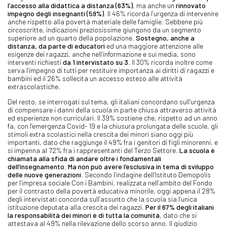
l’accesso alla didattica a distanza (63%)
, ma anche un
rinnovato
impegno degli insegnanti (59%)
. Il 46% ricorda l’urgenza di intervenire
anche rispetto alla povertà materiale delle famiglie. Sebbene più
circoscritte, indicazioni preziosissime giungono da un segmento
superiore ad un quarto della popolazione.
Sostegno, anche a
distanza, da parte di educatori
ed una maggiore attenzione alle
esigenze dei ragazzi, anche nell’informazione e sui media, sono
interventi richiesti
da 1 intervistato su 3
. Il 30% ricorda inoltre come
serva l’impegno di tutti per restituire importanza ai diritti di ragazzi e
bambini ed il 26% sollecita un accesso esteso alle attività
extrascolastiche.
Del resto, se interrogati sul tema, gli italiani concordano sull’urgenza
di compensare i danni della scuola in parte chiusa attraverso attività
ed esperienze non curriculari. Il 39% sostiene che, rispetto ad un anno
fa, con l’emergenza Covid- 19 e la chiusura prolungata delle scuole, gli
stimoli extra scolastici nella crescita dei minori siano oggi più
importanti, dato che raggiunge il 49% fra i genitori di figli minorenni, e
si impenna al 72% fra i rappresentanti del Terzo Settore.
La scuola è
chiamata alla sfida di andare oltre i fondamentali
dell’insegnamento
.
Ma non può avere l’esclusiva in tema di sviluppo
delle nuove generazioni
. Secondo l’indagine dell’Istituto Demopolis
per l’impresa sociale Con i Bambini, realizzata nell’ambito del Fondo
per il contrasto della povertà educativa minorile, oggi appena il 28%
degli intervistati concorda sull’assunto che la scuola sia l’unica
istituzione deputata alla crescita dei ragazzi.
Per il 67% degli italiani
la responsabilità dei minori è di tutta la comunità
, dato che si
attestava al 49% nella rilevazione dello scorso anno. Il giudizio