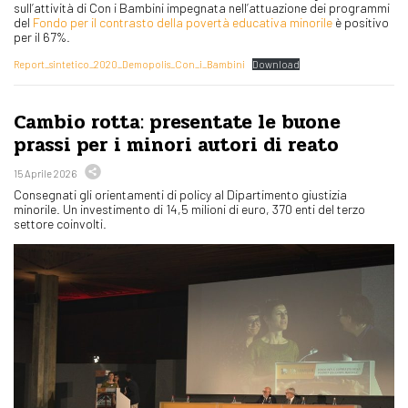
sull’attività di Con i Bambini impegnata nell’attuazione dei programmi
del
Fondo per il contrasto della povertà educativa minorile
è positivo
per il 67%.
Report_sintetico_2020_Demopolis_Con_i_Bambini
Download
Cambio rotta: presentate le buone
prassi per i minori autori di reato
15 Aprile 2026
Consegnati gli orientamenti di policy al Dipartimento giustizia
minorile. Un investimento di 14,5 milioni di euro, 370 enti del terzo
settore coinvolti.