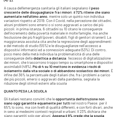
(47%)
.
A causa dell’emergenza sanitaria gli italiani segnalano il
peso
crescente delle disuguaglianze fra i minori: il 72% ritiene che siano
aumentate nell’ultimo anno
, mentre solo un quinto non individua
variazioni rispetto al 2019. Con il Covid, nella percezione dei cittadini,
alcuni problemi sono emersi o si sono aggravati a carico dei più
piccoli: in prima istanza, 6 cittadini su 10 citano le conseguenze
dell’incremento della povertà materiale in molte famiglie, ma anche
l’esclusione dei più fragili (poveri, disabili, figli di genitori stranieri). La
maggioranza assoluta cita anche la regressione degli apprendimenti
e del metodo di studio (55%) e le disuguaglianze nell’accesso a
dispositivi informatici ed a connessioni adeguate (53%). Di contro,
poco meno della metà individua la problematicità di una delle
conseguenze della
didattica a distanza
: l’eccesso di digitalizzazione
dei minori, che trascorrono troppo tempo su smartphone e dispositivi
assimilabili (48%).
Più di 4 su 10 mettono in evidenza i rischi di
isolamento dalla vita sociale o di abbandono scolastico dei minori
. È
infine del 36% la percentuale degli italiani che, fra i problemi a carico
dei più piccoli, emersi o aggravati dalla pandemia, segnala la
riduzione degli stimoli esterni alla scuola
QUANTO PESA LA SCUOLA
Gli italiani restano convinti che le
opportunità dell’istruzione non
siano oggi garantite equamente per tutti
nel nostro Paese: per il
65% lo sono, ma con livelli di qualità differenti, e con forti divari, anche
in seno ai medesimi contesti regionali e urbani. Il 23% dichiara che
siano garantiti solo per alcuni.
Appena il 9% crede che la scuola