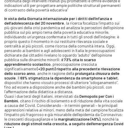
continuità degli interventi ritenuti più promettenti e offrire evidenze e
indicazioni utili per progettare ampie politiche strutturali permanenti
di contrasto della povertà educativa”
In vista della Giornata internazionale per i diritti dell’infanzia e
dell’adolescenza del 20 novembre
, la ricerca focalizza l’impatto sui
più giovani della crisi pandemica ed analizza le percezioni dell’opinione
pubblica sul più ampio tema della povertà educativa minorile,
individuando un’urgenza confermata in tutti gli snodi dell’indagine: è
proprio questo il momento in cui restituire rilevanza sociale e
centralità ai più piccoli, come risorsa della comunità intera. Oggi,
pensando ai bambini e agli adolescenti in Italia le preoccupazioni
dichiarate dai cittadini rivelano lo sguardo “adulto” dell’opinione
pubblica sulle dinamiche minorili:
il 73% cita lo scarso
apprendimento scolastico
, preoccupazione cresciuta
significativamente
(+20 punti) rispetto alla precedente rilevazione
dello scorso anno
, anche in ragione della
prolungata chiusura delle
scuole
. Il
69% stigmatizza la dipendenza da smartphone e tablet
,
dispositivi che hanno vissuto processi di ulteriore “sdoganamento”,
fino ad essere a disposizione anche dei bambini più piccoli, con
l’affermazione della didattica a distanza.
Quasi i due terzi degli italiani, intervistati da
Demopolis per Con i
Bambini
, citano il rischio di isolamento e di riduzione della vita sociale
a causa del Covid. Considerando – in termini generali – le principali
apprensioni relative ai minori, meno della metà del campione focalizza
l’impatto più fragoroso e già misurabile dell’epidemia da Coronavirus:
le crescenti disuguaglianze e la
marginalizzazione (49%),
nonché la
riduzione degli stimoli nella crescita, a seguito dell’emergenza Covid