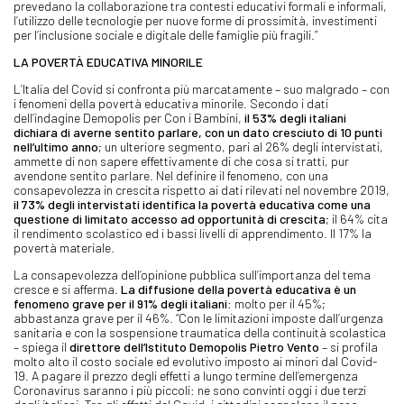
prevedano la collaborazione tra contesti educativi formali e informali,
l’utilizzo delle tecnologie per nuove forme di prossimità, investimenti
per l’inclusione sociale e digitale delle famiglie più fragili.”
LA POVERTÀ EDUCATIVA MINORILE
L’Italia del Covid si confronta più marcatamente – suo malgrado – con
i fenomeni della povertà educativa minorile. Secondo i dati
dell’indagine Demopolis per Con i Bambini,
il 53% degli italiani
dichiara di averne sentito parlare, con un dato cresciuto di 10 punti
nell’ultimo anno
; un ulteriore segmento, pari al 26% degli intervistati,
ammette di non sapere effettivamente di che cosa si tratti, pur
avendone sentito parlare. Nel definire il fenomeno, con una
consapevolezza in crescita rispetto ai dati rilevati nel novembre 2019,
il 73% degli intervistati identifica la povertà educativa come una
questione di limitato accesso ad opportunità di crescita
; il 64% cita
il rendimento scolastico ed i bassi livelli di apprendimento. Il 17% la
povertà materiale.
La consapevolezza dell’opinione pubblica sull’importanza del tema
cresce e si afferma.
La diffusione della povertà educativa è un
fenomeno grave per il 91% degli italiani
: molto per il 45%;
abbastanza grave per il 46%. “Con le limitazioni imposte dall’urgenza
sanitaria e con la sospensione traumatica della continuità scolastica
– spiega il
direttore dell’Istituto Demopolis Pietro Vento
– si profila
molto alto il costo sociale ed evolutivo imposto ai minori dal Covid-
19. A pagare il prezzo degli effetti a lungo termine dell’emergenza
Coronavirus saranno i più piccoli: ne sono convinti oggi i due terzi