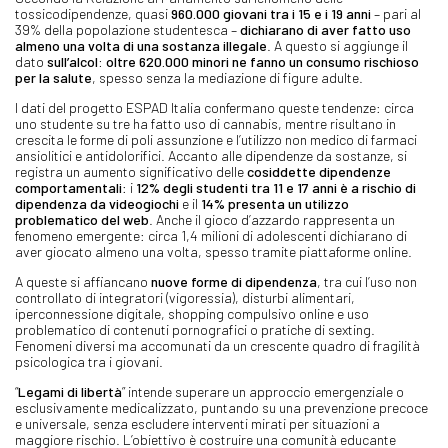
tossicodipendenze, quasi
960.000 giovani tra i 15 e i 19 anni
– pari al
39% della popolazione studentesca –
dichiarano di aver fatto uso
almeno una volta di una sostanza illegale
. A questo si aggiunge il
dato
sull’alcol: oltre 620.000 minori ne fanno un consumo rischioso
per la salute
, spesso senza la mediazione di figure adulte.
I dati del progetto ESPAD Italia confermano queste tendenze: circa
uno studente su tre ha fatto uso di cannabis, mentre risultano in
crescita le forme di poli assunzione e l’utilizzo non medico di farmaci
ansiolitici e antidolorifici. Accanto alle dipendenze da sostanze, si
registra un aumento significativo delle
cosiddette dipendenze
comportamentali
: i
12% degli studenti tra 11 e 17 anni è a rischio di
dipendenza da videogiochi
e il
14% presenta un utilizzo
problematico del web
. Anche il gioco d’azzardo rappresenta un
fenomeno emergente: circa 1,4 milioni di adolescenti dichiarano di
aver giocato almeno una volta, spesso tramite piattaforme online.
A queste si affiancano
nuove forme di dipendenza
, tra cui l’uso non
controllato di integratori (vigoressia), disturbi alimentari,
iperconnessione digitale, shopping compulsivo online e uso
problematico di contenuti pornografici o pratiche di sexting.
Fenomeni diversi ma accomunati da un crescente quadro di fragilità
psicologica tra i giovani.
“
Legami di libertà
” intende superare un approccio emergenziale o
esclusivamente medicalizzato, puntando su una prevenzione precoce
e universale, senza escludere interventi mirati per situazioni a
maggiore rischio. L’obiettivo è costruire una comunità educante