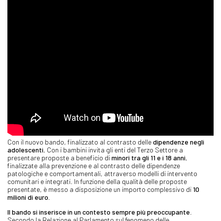
Con il nuovo bando, finalizzato al contrasto delle
dipendenze negli
adolescenti
, Con i bambini invita gli enti del Terzo Settore a
presentare proposte a beneficio di
minori tra gli 11 e i 18 anni
,
finalizzate alla prevenzione e al contrasto delle dipendenze
patologiche e comportamentali, attraverso modelli di intervento
comunitari e integrati. In funzione della qualità delle proposte
presentate, è messo a disposizione un importo complessivo di
10
milioni di euro
.
Il bando si inserisce in un contesto sempre più preoccupante
.
Secondo la Relazione al Parlamento sul fenomeno delle