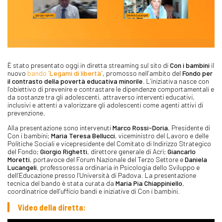
È stato presentato oggi in diretta streaming sul sito di
Con i bambini
il
nuovo
bando “
Legami di libertà
”
, promosso nell’ambito del
Fondo per
il contrasto della povertà educativa minorile
. L’iniziativa nasce con
l’obiettivo di prevenire e contrastare le dipendenze comportamentali e
da sostanze tra gli adolescenti, attraverso interventi educativi,
inclusivi e attenti a valorizzare gli adolescenti come agenti attivi di
prevenzione.
Alla presentazione sono intervenuti
Marco Rossi-Doria
, Presidente di
Con i bambini;
Maria Teresa Bellucci
, viceministro del Lavoro e delle
Politiche Sociali e vicepresidente del Comitato di Indirizzo Strategico
del Fondo;
Giorgio Righetti
, direttore generale di Acri;
Giancarlo
Moretti
, portavoce del Forum Nazionale del Terzo Settore e
Daniela
Lucangeli
, professoressa ordinaria in Psicologia dello Sviluppo e
dell’Educazione presso l’Università di Padova. La presentazione
tecnica del bando è stata curata da
Maria Pia Chiappiniello
,
coordinatrice dell’ufficio bandi e iniziative di Con i bambini.
Video della diretta: