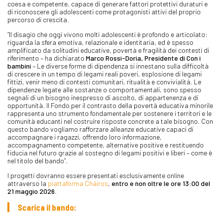
coesa e competente, capace di generare fattori protettivi duraturi e
di riconoscere gli adolescenti come protagonisti attivi del proprio
percorso di crescita.
“Il disagio che oggi vivono molti adolescenti è profondo e articolato:
riguarda la sfera emotiva, relazionale e identitaria, ed è spesso
amplificato da solitudini educative, povertà e fragilità dei contesti di
riferimento – ha dichiarato
Marco Rossi-Doria, Presidente di Con i
bambini
– Le diverse forme di dipendenza si innestano sulla difficoltà
di crescere in un tempo di legami reali poveri, esplosione di legami
fittizi, venir meno di contesti comunitari, ritualità e convivialità. Le
dipendenze legate alle sostanze o comportamentali, sono spesso
segnali di un bisogno inespresso di ascolto, di appartenenza e di
opportunità. Il Fondo per il contrasto della povertà educativa minorile
rappresenta uno strumento fondamentale per sostenere i territori e le
comunità educanti nel costruire risposte concrete a tale bisogno. Con
questo bando vogliamo rafforzare alleanze educative capaci di
accompagnare i ragazzi, offrendo loro informazione,
accompagnamento competente, alternative positive e restituendo
fiducia nel futuro grazie al sostegno di legami positivi e liberi – come è
nel titolo del bando”.
I progetti dovranno essere presentati esclusivamente online
attraverso la
piattaforma Chàiros
,
entro e non oltre le ore 13:00 del
21 maggio 2026
.
Scarica il bando: