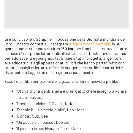
Si è concluso ieri, 23 aprile, in occasione della Giornata mondiale del
libro, il nostro contest su Instagram
#leggiamoconibambini
. In
38
giorni
sono stati condivisi circa
150 libri
per bambini e ragazzi di tutte
le fasce d’età: prime letture, albi illustrati, silent book, favole, romanzi
per adolescenti e young adults. Grazie a tutti i progetti, ai genitori,
alle educatrici e agli appassionati di libri che hanno partecipato con i
propri consigli di lettura, offrendo suggerimenti su libri costruttivi e
divertenti da leggere in questi giorni di isolamento.
Ecco i dieci libri per bambini e ragazzi che hanno ricevuto più like:
“Storia di una gabbianella e di un gatto che le insegnò a volare”,
Luis Sepulveda
“Favole al telefono”, Gianni Rodari
“Piccolo blu e piccolo giallo”, Leo Lionni
“L’onda”, Suzy Lee
“Un pesce è un pesce”, Leo Lionni
“Il piccolo bruco Maisazio”, Eric Carle