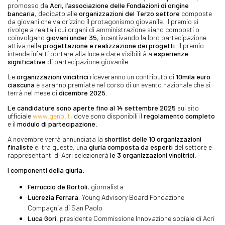
promosso da
Acri, l’associazione delle Fondazioni di origine
bancaria
, dedicato alle
organizzazioni del Terzo settore
composte
da giovani che valorizzino il protagonismo giovanile. Il premio si
rivolge a realtà i cui organi di amministrazione siano composti o
coinvolgano
giovani under 35
, incentivando la loro partecipazione
attiva nella
progettazione e realizzazione dei progetti
. Il premio
intende infatti portare alla luce e dare visibilità a
esperienze
significative
di partecipazione giovanile.
Le
organizzazioni vincitrici
riceveranno un contributo di
10mila euro
ciascuna
e saranno premiate nel corso di un evento nazionale che si
terrà nel mese di
dicembre 2025
.
Le candidature sono aperte fino al 14 settembre 2025
sul sito
ufficiale
www.genp.it
, dove sono disponibili il
regolamento completo
e il
modulo di partecipazione
.
A novembre verrà annunciata la
shortlist delle 10 organizzazioni
finaliste
e, tra queste, una
giuria composta da esperti
del settore e
rappresentanti di Acri selezionerà
le 3 organizzazioni vincitrici
.
I componenti della giuria:
Ferruccio de Bortoli
, giornalista
Lucrezia Ferrara
, Young Advisory Board Fondazione
Compagnia di San Paolo
Luca Gori
, presidente Commissione Innovazione sociale di Acri