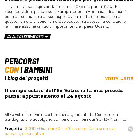
In Italia il tasso di giovani laureati nel 2025 era pari a 31,1%. È il
secondo valore più basso in Europa (dopo la Romania), di quasi 14
punti percentuali più basso rispetto alla media europea. Dietro
questo numero ci sono numerose cause. Tra queste, la condizione
familiare assume un ruolo importante: tra i paesi Ocse,…
VAI ALL'OSSERVATORIO
PERCORSI
CON
I BAMBINI
I blog dei progetti
VISITA IL SITO
Il campo estivo dell’Ex Vetreria fa una piccola
pausa: appuntamento al 24 agosto
All’Ex Vetreria di Pirri i centri estivi organizzati dai Cemea della
Sardegna, che accolgono bambine e bambini dai 4 ai 13-14 anni,...
Progetto:
GOOD - Guardare Oltre l’Orizzonte, Dalla scuola al
paesaggio educativo