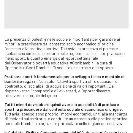
La presenza di palestre nelle scuole è importante per garantire ai
minori, a prescindere dal contesto socio economico di origine,
l’accesso alla pratica sportiva. Tuttavia, la presenza di palestre
scolastiche diminuisce proprio nelle regioni in cui in minori praticano
meno sport. È quanto emerge dal report settimanale
dell’Osservatorio povertà educativa #Conibambini, a cura di
Openpolis e Con i Bambini. Di seguito un estratto del rapporto.
Praticare sport è fondamentale per lo sviluppo fisico e mentale di
bambini e ragazzi
. Non solo, l’attività sportiva offre occasioni di
confronto, di socialità, di acquisizione di valori importanti. Dal
rispetto verso i compagni e gli avversari, all’apprendimento
attraverso le regole del gioco.
Tutti i minori dovrebbero quindi avere la possibilità di praticare
sport, a prescindere dal contesto sociale o economico di origine
.
Tuttavia, spesso sono proprio i motivi economici, uniti alla mancanza
di impianti sul territorio, a costituire un ostacolo alla pratica sportiva
per molti bambini e ragazzi. In particolare nelle regioni del sud Italia.
In Calabria, Sicilia e Campania meno del 40% dei minori fa sport con