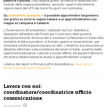
palestra o piscina
. Una carenza grave, se messa in relazione con i
risultati della mappa precedente, secondo i quali in entrambe le
regioni meno del 40% dei minori fa sport con continuità.
Su
conibambini.openpolis.it
è possibile approfondire l’argomento,
con grafici su tutte le regioni italiane e un approfondimento con
mappe su Campania e Calabria
.
L’Osservatorio #Conibambini, realizzato da Con i Bambini e
Openpolis nell’ambito del Fondo per il contrasto della povertà
educativa minorile, fornisce dati e contenuti sul fenomeno in Italia nella
modalità di data journalism, in formato aperto e sistematizzati, per
stimolare un'informazione basata sui dati. L’obiettivo è promuovere un
dibattito informato sulla condizione dei minori in Italia, a partire dalle
opportunità educative, culturali e sociali offerte, ed aiutare il decisore
attraverso l'elaborazione di analisi e approfondimenti originali.
L’elenco dei report in formato pdf è disponibile su
Osservatorio
povertà educativa #Conibambini
.
Lavora con noi:
coordinatore/coordinatrice ufficio
comunicazione
15 Luglio 2026