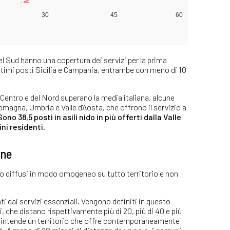
el Sud hanno una copertura dei servizi per la prima
i ultimi posti Sicilia e Campania, entrambe con meno di 10
el Centro e del Nord superano la media italiana, alcune
agna, Umbria e Valle d'Aosta, che offrono il servizio a
Sono 38,5 posti in asili nido in più offerti dalla Valle
ni residenti
.
rne
ano diffusi in modo omogeneo su tutto territorio e non
nti dai servizi essenziali. Vengono definiti in questo
i, che distano rispettivamente più di 20, più di 40 e più
si intende un territorio che offre contemporaneamente