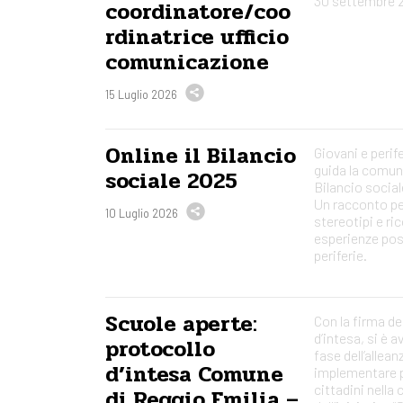
30 settembre 
coordinatore/coo
rdinatrice ufficio
comunicazione
15 Luglio 2026
Online il Bilancio
Giovani e perif
guida la comun
sociale 2025
Bilancio social
Un racconto per
10 Luglio 2026
stereotipi e ri
esperienze posi
periferie.
Scuole aperte:
Con la firma de
d’intesa, si è a
protocollo
fase dell’allean
d’intesa Comune
implementare p
cittadini nella
di Reggio Emilia –