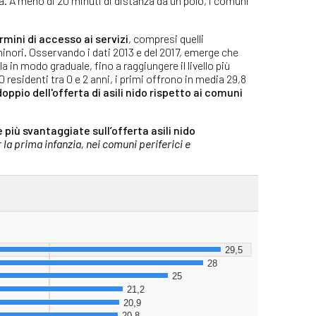
tà. A meno di 20 minuti di distanza da un polo, i comuni
rmini di accesso ai servizi
, compresi quelli
inori. Osservando i dati 2013 e del 2017, emerge che
la in modo graduale, fino a raggiungere il livello più
0 residenti tra 0 e 2 anni, i primi offrono in media 29,8
 doppio dell'offerta di asili nido rispetto ai comuni
e più svantaggiate sull’offerta asili nido
er la prima infanzia, nei comuni periferici e