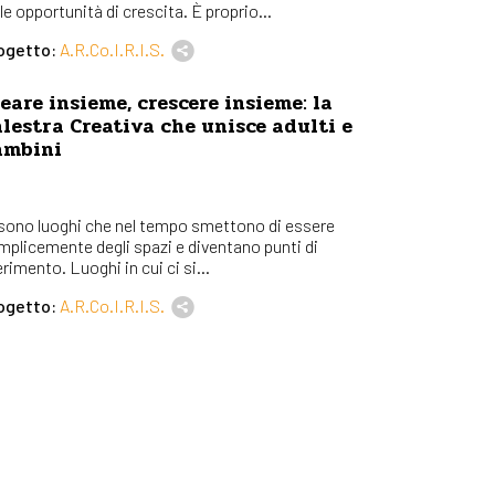
le opportunità di crescita. È proprio...
ogetto:
A.R.Co.I.R.I.S.
eare insieme, crescere insieme: la
lestra Creativa che unisce adulti e
ambini
 sono luoghi che nel tempo smettono di essere
mplicemente degli spazi e diventano punti di
erimento. Luoghi in cui ci si...
ogetto:
A.R.Co.I.R.I.S.