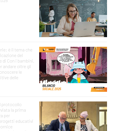
2026
erie: è il tema che
icazione del
e di Con i bambini.
 andare oltre gli
conoscere le
tive delle
l protocollo
vviata la prima
za per
rogetti educativi
 cornice