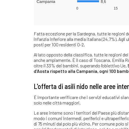
Fatta eccezione per la Sardegna, tutte le regioni d
infanzia inferiore alla media italiana (24,7%). Agl
posti per 100 residenti 0-2.
Al lato opposto della classifica, tutte le regioni d
anche ampiamente. È il caso di Toscana, Emilia Rom
oltre il 33% dei bambini, superando l'obiettivo Ue.
d'Aosta rispetto alla Campania, ogni 100 bambi
L'offerta di asili nido nelle aree inte
È importante verificare che i servizi educativi si
solo nelle città maggiori.
Le aree interne sono i territori del Paese più dista
modo i comuni intermedi, periferici e ultraperiferic
di 75 minuti dal polo più vicino. Per comune polo 