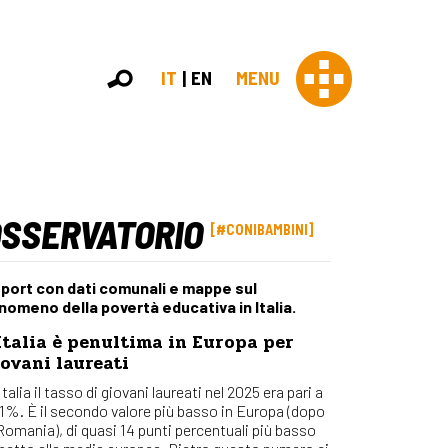
IT
EN
MENU
OSSERVATORIO
Con 
#CONIBAMBINI
Contras
Chi sia
port con dati comunali e mappe sul
Organi
nomeno della povertà educativa in Italia.
Statut
Italia è penultima in Europa per
Partner
ovani laureati
Staff
Lavora 
Italia il tasso di giovani laureati nel 2025 era pari a
,1%. È il secondo valore più basso in Europa (dopo
Appr
 Romania), di quasi 14 punti percentuali più basso