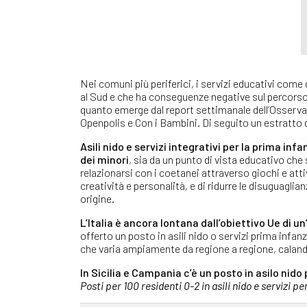
Nei comuni più periferici, i servizi educativi come 
al Sud e che ha conseguenze negative sul percorso d
quanto emerge dal report settimanale dell’Osserva
Openpolis e Con i Bambini. Di seguito un estratto 
Asili nido e servizi integrativi per la prima in
dei minori
, sia da un punto di vista educativo ch
relazionarsi con i coetanei attraverso giochi e atti
creatività e personalità, e di ridurre le disuguagli
origine.
L’Italia è ancora lontana dall’obiettivo Ue di un
offerto un posto in asili nido o servizi prima infanz
che varia ampiamente da regione a regione, calan
In Sicilia e Campania c’è un posto in asilo nid
Posti per 100 residenti 0-2 in asili nido e servizi pe