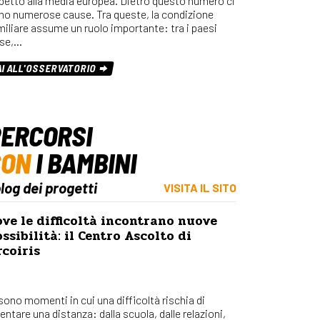
spetto alla media europea. Dietro questo numero ci
Osserv
no numerose cause. Tra queste, la condizione
Percors
miliare assume un ruolo importante: tra i paesi
se,…
Bilanci
Con_Ma
AI ALL'OSSERVATORIO
ERCORSI
CON
I BAMBINI
blog dei progetti
VISITA IL SITO
ve le difficoltà incontrano nuove
ssibilità: il Centro Ascolto di
coiris
 sono momenti in cui una difficoltà rischia di
entare una distanza: dalla scuola, dalle relazioni,