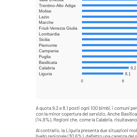
A quota 9,2 e 8,1 posti ogni 100 bimbi, i comuni perif
con la minor copertura del servizio. Anche Basilica
(14,9%). Regioni che, come la Calabria, risultavano
Al contrario, la Liguria presenta due situazioni m
livello regionale (30,6%), dall'altro una carenza del 