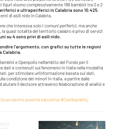
ci liguri vivono complessivamente 186 bambini tra 0 e 2
eriferici e ultraperiferici in Calabria sono 10.425
.
nti di asili nido in Calabria.
one che interessa solo i comuni periferici, ma anche
la quasi totalità del territorio calabro è privo di servizi
ni su 4 sono privi di asili nido
.
ondire l’argomento, con grafici su tutte le regioni
a Calabria
.
ambini e Openpolis nell’ambito del Fondo per il
e dati e contenuti sul fenomeno in Italia nella modalità
ati, per stimolare un'informazione basata sui dati.
a condizione dei minori in Italia, a partire dalle
d aiutare il decisore attraverso l'elaborazione di analisi e
Osservatorio povertà educativa #Conibambini
.
ro il