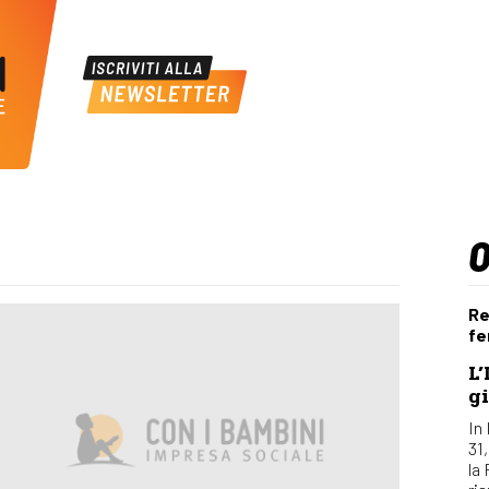
Re
fe
L’
gi
In 
31
la