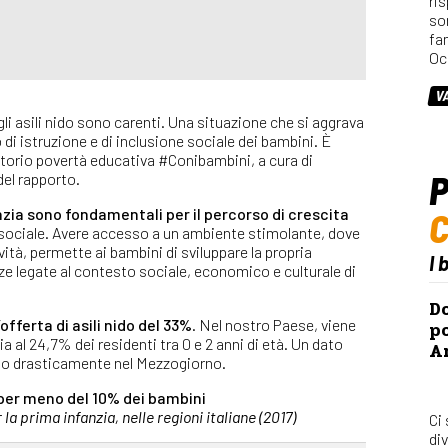
ri
so
fa
Oc
V
gli asili nido sono carenti. Una situazione che si aggrava
i istruzione e di inclusione sociale dei bambini. È
torio povertà educativa #Conibambini, a cura di
P
del rapporto.
fanzia sono fondamentali per il percorso di crescita
e sociale. Avere accesso a un ambiente stimolante, dove
vità, permette ai bambini di sviluppare la propria
I 
anze legate al contesto sociale, economico e culturale di
Do
’offerta di asili nido del 33%
. Nel nostro Paese, viene
po
ia al 24,7% dei residenti tra 0 e 2 anni di età. Un dato
Ar
do drasticamente nel Mezzogiorno.
o per meno del 10% dei bambini
r la prima infanzia, nelle regioni italiane (2017)
Ci
div