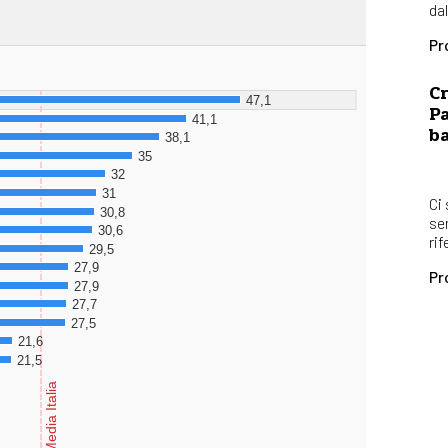
dal
Pr
Cr
Pa
b
Ci
se
rif
Pr