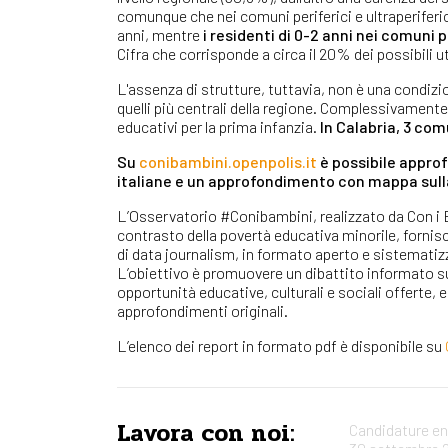
comunque che nei comuni periferici e ultraperiferi
anni, mentre
i residenti di 0-2 anni nei comuni p
Cifra che corrisponde a circa il 20% dei possibili ute
L'assenza di strutture, tuttavia, non è una condizi
quelli più centrali della regione. Complessivamente, 
educativi per la prima infanzia.
In Calabria, 3 comu
Su
conibambini.openpolis.it
è possibile approf
italiane e un approfondimento con mappa sull
L’Osservatorio #Conibambini, realizzato da Con i B
contrasto della povertà educativa minorile, fornisc
di data journalism, in formato aperto e sistematizz
L’obiettivo è promuovere un dibattito informato sull
opportunità educative, culturali e sociali offerte, e
approfondimenti originali.
L’elenco dei report in formato pdf è disponibile su
Lavora con noi:
Candidature ent