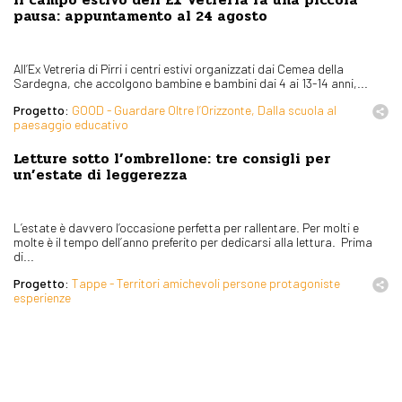
Il campo estivo dell’Ex Vetreria fa una piccola
pausa: appuntamento al 24 agosto
All’Ex Vetreria di Pirri i centri estivi organizzati dai Cemea della
Sardegna, che accolgono bambine e bambini dai 4 ai 13-14 anni,...
Progetto:
GOOD - Guardare Oltre l’Orizzonte, Dalla scuola al
paesaggio educativo
Letture sotto l’ombrellone: tre consigli per
un’estate di leggerezza
L’estate è davvero l’occasione perfetta per rallentare. Per molti e
molte è il tempo dell’anno preferito per dedicarsi alla lettura. Prima
di...
Progetto:
Tappe - Territori amichevoli persone protagoniste
esperienze