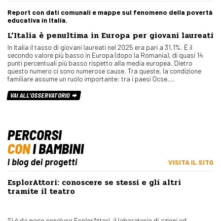
Report con dati comunali e mappe sul fenomeno della povertà
educativa in Italia.
L’Italia è penultima in Europa per giovani laureati
In Italia il tasso di giovani laureati nel 2025 era pari a 31,1%. È il
secondo valore più basso in Europa (dopo la Romania), di quasi 14
punti percentuali più basso rispetto alla media europea. Dietro
questo numero ci sono numerose cause. Tra queste, la condizione
familiare assume un ruolo importante: tra i paesi Ocse,…
VAI ALL'OSSERVATORIO
PERCORSI
CON
I BAMBINI
I blog dei progetti
VISITA IL SITO
EsplorAttori: conoscere se stessi e gli altri
tramite il teatro
Si è da poco concluso EsplorAttori, il laboratorio di azioni ed