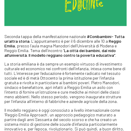
Seconda tappa della manifestazione nazionale
#Conibambini- Tutta
un’altra storia.
L’appuntamento è per il 6 dicembre alle 10 a
Reggio
Emilia
, presso l’aula magna Manodori dell’Università di Modena e
Reggio Emilia. Tema dell’incontro “
La città dei bambini, dal nido
all’università. Il modello reggiano contro la povertà educativa”.
La storia emiliana è da sempre un esempio virtuoso di investimento
culturale ed economico nei confronti dell’infanzia, intesa come bene di
tutti. L’interesse per l’educazione è fortemente radicato nel tessuto
sociale ed è di metà Ottocento la prima istituzione per l’infanzia
gratuita e rivolta in particolare ai bambini poveri. Pietro Manodori,
sindaco e benefattore, aprì infatti a Reggio Emilia un asilo con
l’intento di fornire un’istruzione e cure mediche ai minori delle classi
meno abbienti. Nello stesso periodo, vengono inaugurate strutture
per l’infanzia all’interno di fabbriche e aziende agricole della zona.
Il modello reggiano è oggi conosciuto a livello internazionale come
‘Reggio Emilia Approach’, un approccio pedagogico maturato a
partire dagli anni Sessanta del secolo scorso e che ha creato un
sistema misto di gestione delle scuole d’infanzia particolarmente
innovativo e, per l’epoca, rivoluzionario. Si può quindi, a buon diritto,