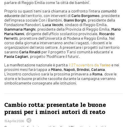
parlare di Reggio Emilia come ‘la città dei bambini’.
Proprio su questi temi sarà chiamata a confronto l’intera
comunità
educante
del territorio, con interventi di
Carlo Borgomeo
, presidente
dell’impresa sociale Con i Bambini,
Gianni Borghi
, presidente della
Fondazione Manodori,
Luca Vecchi
, sindaco di Reggio Emilia,
Giammaria Manghi
, presidente della Provincia di Reggio Emilia,
Mario
Maria Nanni
, dirigente dell’ufficio scolastico provinciale,
Riccardo
Ferretti
, prorettore dell’Università di Modena e Reggio Emilia. Nel
corso della giornata interverranno anche i ragazzi, i docenti e le
organizzazioni del terzo settore. A presentare i progetti sul territorio
saranno
Carla Rinaldi
per il progetto ‘Farsi comunità educante’ e
Paola Cagliari
, progetto ‘Modificare il futuro’
.
La manifestazione nazionale è partita
il 27 novembre da
Torino
e nei
prossimi mesi farà tappa a
Milano, Napoli, Brindisi, Catania
.
L’incontro conclusivo sarà la prossima primavera a
Roma
, dove le
storie e le buone pratiche raccolte durante la campagna verranno
simbolicamente consegnate alle istituzioni.
Cambio rotta: presentate le buone
prassi per i minori autori di reato
15 Aprile 2026