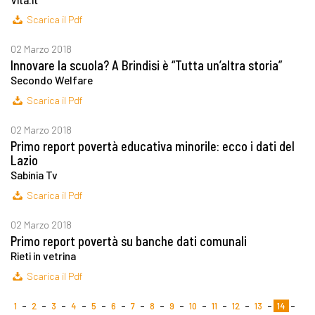
Scarica il Pdf
02 Marzo 2018
Innovare la scuola? A Brindisi è “Tutta un’altra storia”
Secondo Welfare
Scarica il Pdf
02 Marzo 2018
Primo report povertà educativa minorile: ecco i dati del
Lazio
Sabinia Tv
Scarica il Pdf
02 Marzo 2018
Primo report povertà su banche dati comunali
Rieti in vetrina
Scarica il Pdf
1
2
3
4
5
6
7
8
9
10
11
12
13
14