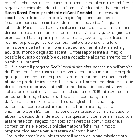
crescita, che deve essere contrastato mettendo al centro bambine/i e
ragazzi/e e coinvolgendo tutta la ‘comunità educante’ – ha spiegato
Marco Rossi-Doria, presidente di Con i Bambini
– È necessario
sensibilizzare le istituzioni e le famiglie, l’opinione pubblica sul
fenomeno perché, con un terzo dei minori in povertà, è in gioco il
futuro del Paese. L’audiovisivo e il cinema sono straordinari strumenti
di racconto e di cambiamento delle comunità che i ragazzi seguono e
producono. Da una parte permettono a ragazzi e ragazze di essere
realmente protagonisti del cambiamento oltre che di una loro
narrazione e dall’altra hanno una capacità di far riflettere anche gli
adulti sul mondo degli adolescenti. Giffoni rappresenta al meglio
possibile questo connubio e questa vocazione al cambiamento ‘con’ i
bambini e i ragazzi.
Qui è in corso il progetto
Sedici modi di dire ciao
, sostenuto nell’ambito
del Fondo per il contrasto della povertà educativa minorile, e proprio
qui oggi siamo contenti di presentare in anteprima due docufilm che
abbiamo prodotto insieme a IF – Imparare Fare per condividere storie
di resilienza e speranza nate all’interno dei cantieri educativi avviati
nelle aree del centro Italia colpite dal sisma del 2016, attraverso un
percorso di ‘progettazione partecipata’ accompagnato
dall’associazione IF. Soprattutto dopo gli effetti di una lunga
pandemia, occorre prestare ascolto a bambini e ragazzi. Ci
chiamiamo Con i Bambini – ha concluso il presidente – non a caso, e
abbiamo deciso di rendere concreta questa propensione all’ascolto e
al fare rete con i ragazzi non solo attraverso la comunicazione, i
contest online e le produzioni cinematografiche, ma in modo
propedeutico anche per la stesura dei nostri bandi.
L’Italia che cambia e vuole ritrovare il senso della sua missione sta