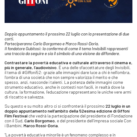
Doppio appuntamento il prossimo 22 luglio con la presentazione di due
corti.
Parteciperanno Carlo Borgomeo e Marco Rossi-Doria.
Il fondatore Gubitosi: la conferma di come il tema Invisibili rappresenti
una traccia da seguire e sia il simbolo di una visione da diffondere
.
Contrastare la povertà educativa e culturale attraverso il cinema e,
più in generale, l’audiovisivo
. È una delle sfaccettature degli Invisibili,
il tema di #Giffoni52: grazie alle immagini dare luce a chi è nell’ombra,
l’ombra di una società che non sempre valorizza il merito e che
spesso, anzi, nasconde i talenti. La potenza delle immagini come
strumento educativo, anche in contesti non facili, in realtà dove la
cultura, la formazione, l’educazione rappresentano le uniche vere armi
di riscatto e salvezza.
Su questo e su molto altro ci si confronterà il prossimo
22
luglio in un
doppio appuntamento nell’ambito della 52esima edizione di Giffoni
Film Festival
che vedrà la partecipazione del presidente di Fondazione
con il Sud,
Carlo Borgomeo
, e del presidente dell’impresa sociale Con
i Bambini,
Marco Rossi-Doria
.
“La povertà educativa minorile è un fenomeno complesso e in