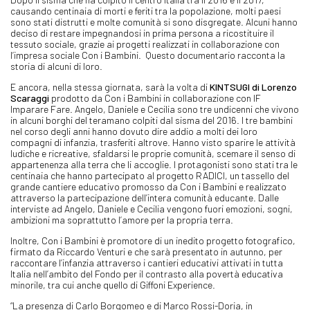
causando centinaia di morti e feriti tra la popolazione, molti paesi
sono stati distrutti e molte comunità si sono disgregate. Alcuni hanno
deciso di restare impegnandosi in prima persona a ricostituire il
tessuto sociale, grazie ai progetti realizzati in collaborazione con
l’impresa sociale Con i Bambini. Questo documentario racconta la
storia di alcuni di loro.
E ancora, nella stessa giornata, sarà la volta di
KINTSUGI di Lorenzo
Scaraggi
prodotto da Con i Bambini in collaborazione con IF
Imparare Fare. Angelo, Daniele e Cecilia sono tre undicenni che vivono
in alcuni borghi del teramano colpiti dal sisma del 2016. I tre bambini
nel corso degli anni hanno dovuto dire addio a molti dei loro
compagni di infanzia, trasferiti altrove. Hanno visto sparire le attività
ludiche e ricreative, sfaldarsi le proprie comunità, scemare il senso di
appartenenza alla terra che li accoglie. I protagonisti sono stati tra le
centinaia che hanno partecipato al progetto RADICI, un tassello del
grande cantiere educativo promosso da Con i Bambini e realizzato
attraverso la partecipazione dell’intera comunità educante. Dalle
interviste ad Angelo, Daniele e Cecilia vengono fuori emozioni, sogni,
ambizioni ma soprattutto l’amore per la propria terra.
Inoltre, Con i Bambini è promotore di un inedito progetto fotografico,
firmato da Riccardo Venturi e che sarà presentato in autunno, per
raccontare l’infanzia attraverso i cantieri educativi attivati in tutta
Italia nell’ambito del Fondo per il contrasto alla povertà educativa
minorile, tra cui anche quello di Giffoni Experience.
“La presenza di Carlo Borgomeo e di Marco Rossi-Doria, in