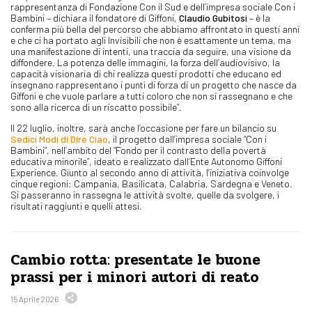
rappresentanza di Fondazione Con il Sud e dell’impresa sociale Con i
Bambini – dichiara il fondatore di Giffoni,
Claudio Gubitosi
– è la
conferma più bella del percorso che abbiamo affrontato in questi anni
e che ci ha portato agli Invisibili che non è esattamente un tema, ma
una manifestazione di intenti, una traccia da seguire, una visione da
diffondere. La potenza delle immagini, la forza dell’audiovisivo, la
capacità visionaria di chi realizza questi prodotti che educano ed
insegnano rappresentano i punti di forza di un progetto che nasce da
Giffoni e che vuole parlare a tutti coloro che non si rassegnano e che
sono alla ricerca di un riscatto possibile”.
Il 22 luglio, inoltre, sarà anche l’occasione per fare un bilancio su
Sedici Modi di Dire Ciao
, il progetto dall’impresa sociale “Con i
Bambini”, nell’ambito del “Fondo per il contrasto della povertà
educativa minorile”, ideato e realizzato dall’Ente Autonomo Giffoni
Experience. Giunto al secondo anno di attività, l’iniziativa coinvolge
cinque regioni: Campania, Basilicata, Calabria, Sardegna e Veneto.
Si passeranno in rassegna le attività svolte, quelle da svolgere, i
risultati raggiunti e quelli attesi.
Cambio rotta: presentate le buone
prassi per i minori autori di reato
15 Aprile 2026