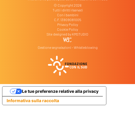
© Copyright 2026
Tutti i diritti riservati
Con i bambini
C.F. 13909081005
Privacy Policy
Cookie Policy
Site designed by
KMSTUDIO
Gestione segnalazioni – Whistleblowing
Le tue preferenze relative alla privacy
Informativa sulla raccolta