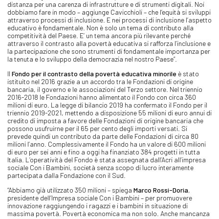
distanza per una carenza di infrastrutture e di strumenti digitali. Noi
dobbiamo fare in modo – aggiunge Cavicchioli – che l’equità si sviluppi
attraverso processi di inclusione. E nei processi di inclusione l’aspetto
educativo è fondamentale. Non è solo un tema di contributo alla
competitività del Paese. E’ un tema ancora più rilevante perché
attraverso il contrasto alla povertà educativa si rafforza l’inclusione e
la partecipazione che sono strumenti di fondamentale importanza per
la tenuta e lo sviluppo della democrazia nel nostro Paese”.
Il
Fondo per il contrasto della povertà educativa minorile
è stato
istituito nel 2016 grazie a un accordo tra le Fondazioni di origine
bancaria, il governo e le associazioni del Terzo settore. Nel triennio
2016-2018 le Fondazioni hanno alimentato il Fondo con circa 360
milioni di euro. La legge di bilancio 2019 ha confermato il Fondo per il
triennio 2019-2021, mettendo a disposizione 55 milioni di euro annui di
credito di imposta a favore delle Fondazioni di origine bancaria che
possono usufruirne per il 65 per cento degli importi versati. Si
prevede quindi un contributo da parte delle Fondazioni di circa 80
milioni l’anno. Complessivamente il Fondo ha un valore di 600 milioni
di euro per sei anni e fino a oggi ha finanziato 384 progetti in tutta
Italia. L’operatività del Fondo è stata assegnata dall’Acri all’impresa
sociale Con i Bambini, società senza scopo di lucro interamente
partecipata dalla Fondazione con il Sud.
“Abbiamo già utilizzato 350 milioni – spiega
Marco Rossi-Doria
,
presidente dell’Impresa sociale Con i Bambini – per promuovere
innovazione raggiungendo i ragazzi e i bambini in situazione di
massima povertà. Povertà economica ma non solo. Anche mancanza