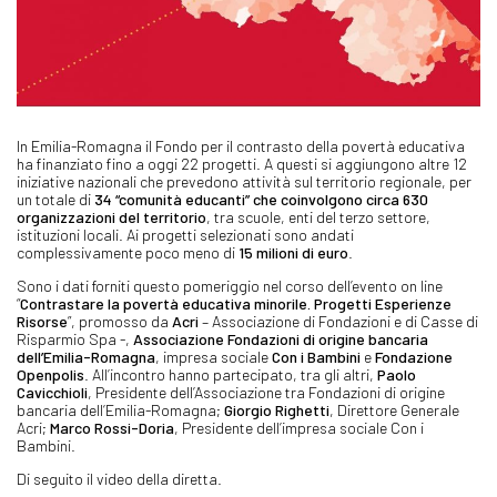
In Emilia-Romagna il Fondo per il contrasto della povertà educativa
ha finanziato fino a oggi 22 progetti. A questi si aggiungono altre 12
iniziative nazionali che prevedono attività sul territorio regionale, per
un totale di
34 “comunità educanti” che coinvolgono circa 630
organizzazioni del territorio
, tra scuole, enti del terzo settore,
istituzioni locali. Ai progetti selezionati sono andati
complessivamente poco meno di
15 milioni di euro
.
Sono i dati forniti questo pomeriggio nel corso dell’evento on line
“
Contrastare la povertà educativa minorile. Progetti Esperienze
Risorse
”, promosso da
Acri
– Associazione di Fondazioni e di Casse di
Risparmio Spa -,
Associazione Fondazioni di origine bancaria
dell’Emilia-Romagna
, impresa sociale
Con i Bambini
e
Fondazione
Openpolis
. All’incontro hanno partecipato, tra gli altri,
Paolo
Cavicchioli
, Presidente dell’Associazione tra Fondazioni di origine
bancaria dell’Emilia-Romagna;
Giorgio Righetti
, Direttore Generale
Acri;
Marco Rossi-Doria
, Presidente dell’impresa sociale Con i
Bambini.
Di seguito il video della diretta.