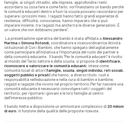
famiglie, ai singoli cittadini, alle imprese, approfondire i temi,
accordarsi su cosa fare e come farlo: noi finanziamo un bando perché
le comunità educanti dentro e fuori la scuola possano raccordarsi per
superare i prossimi mesi. I ragazzi hanno fatto grandi esperienze di
resilienza, difficoltà, conoscenza, hanno imparato che si può
imparare insieme, tra ragazzi ma anche tra le diverse generazioni. È
un valore che non dobbiamo perdere”.
La presentazione operativa del bando è stata affidata a
Alessandro
Martina
e
Simona Rotondi,
coordinatore e vicecoordinatrice Attività
istituzionali di Con i Bambini, che hanno spiegato dettagliatamente
come partecipare all’iniziativa e l’importanza del ruolo dei partner e
della comunità educante. Il bando “Per le comunità educanti” è rivolto
al mondo del Terzo settore e della scuola, si propone di
identificare,
riconoscere e valorizzare le comunità educanti
, intese come
comunità locali di attori (
famiglie, scuola, singoli individui, reti sociali,
soggetti pubblici e privati
) che hanno, a diverso titolo, ruoli e
responsabilità nell’educazione e nella cura di bambini e bambine,
ragazzi e ragazze che vivono nel proprio territorio.Per far nascere una
comunità educante è necessario coinvolgere tutti i soggetti del
territorio, per riportare i giovani e le loro famiglie al centro
dell’interesse pubblico.
Il bando mette a disposizione un ammontare complessivo di
20 milioni
di euro
, in funzione della qualità delle proposte ricevute.