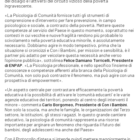
del disagio e l’attiversi del circuito vizioso della povertà
ingravescente.
«La Psicologia di Comunità fornisce tutti gli strumenti di
comprensione e d’intervento per fare prevenzione, in campo
psicologico e sociale, a contrasto della povertà. Mettere queste
competenze al servizio del Paese in questo momento, soprattutto nei
contesti in cui vecchie e nuove fragilità rendono più probabile lo
scivolamento nella povertà educativa minorile, è assolutamente
necessario. Dobbiamo agire in modo tempestivo, prima che la
situazione si cronicizzi e Con i Bambini, per mission e sensibilità, è il
partner più adatto per veicolare questa necessità anche verso
l’opinione pubblica», sottolinea
Felice Damiano Torricelli, Presidente
di ENPAP
. «La Psicologia professionale, e nello specifico l’insieme di
conoscenze e competenze afferenti alla branca della Psicologia di
Comunità, non solo può contrastre il fenomeno, ma può agire con una
prospettiva di empowerment».
«Un aspetto centrale per contrastare efficacemente la povertà
educativa è la possibilità di attivare le ‘comunità educanti’ e le varie
agenzie educative dei territori, ponendo al centro degli interventi il
minore – commenta
Carlo Borgomeo, Presidente di Con i Bambini
.
Non solo la scuola, ma anche le famiglie, le organizzazioni del Terzo
settore, le istituzioni, gli stessi ragazzi. In questo grande cantiere
educativo, la psicologia di comunità rappresenta una risorse
importante per arginare un fenomeno che riguarda il futuro dei
bambini, degli adolescenti ma anche del Paese»
Con il Protocollo d’intesa si intende quindi mettere maggiormente in