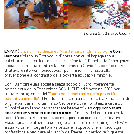
Foto su Shutterstock.com
ENPAP
(l’
Ente di Previdenza ed Assistenza per gli Psicologi
) e
Con i
Bambini
siglano un Protocollo d’Intesa con cui si impegnano a
collaborare, in particolare nelle prossime fasi di uscita dall’emergenza
sociale e sanitaria legata alla pandemia da Covid-19, con l’obiettivo
di attivare interventi psicosociali per i minori, finalizzati alla
prevenzione e al contrasto della povertà educativa minorile.
Con i Bambini è una società senza scopo di lucro interamente
partecipata dalla Fondazione CON IL SUD ed è nata nel 2016 per
attuare i programmi del “
Fondo per il contrasto della povertà
educativa minorile
”. Il Fondo, istituito da un accordo tra Fondazioni di
origine bancaria, Forum Terzo Settore e Governo, stanzia circa 80
milioni di euro l’anno per sostenere interventi –
ad oggi sono stati
finanziati 355 progetti in tutta Italia
– finalizzati al contrasto della
povertà educativa minorile, coinvolgendo un numero significativo di
Psicologi per le attività a sostegno dei minori e delle famiglie. ENPAP,
a sua volta, è impeganto a valorizzare l’apporto che la Psicologia
professionale può dare al rilancio del Paese, in particolre in questa