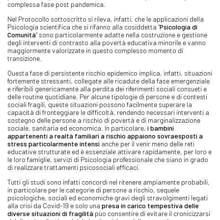
complessa fase post pandemica.
Nel Protocollo sottoscritto si rileva, infatti, che le applicazioni della
Psicologia scientifica che si rifanno alla cosiddetta “
Psicologia di
Comunità
” sono particolarmente adatte nella costruzione e gestione
degli interventi di contrasto alla povertà educativa minorile e vanno
maggiormente valorizzate in questo complesso momento di
transizione.
Questa fase di persistente rischio epidemico implica, infatti, situazioni
fortemente stressanti, collegate alle ricadute della fase emergenziale
e riferibili genericamente alla perdita dei riferimenti sociali consueti e
delle routine quotidiane. Per alcune tipologie di persone e di contesti
sociali fragili, queste situazioni possono facilmente superare la
capacità di fronteggiare le difficoltà, rendendo necessari interventi a
sostegno delle persone a rischio di povertà e di marginalizzazione
sociale, sanitaria ed economica. In particolare,
i bambini
appartenenti a realtà familiari a rischio appaiono sovraesposti a
stress particolarmente intensi
anche per il venir meno delle reti
educative strutturate ed è essenziale attivare rapidamente, per loro e
le loro famiglie, servizi di Psicologia professionale che siano in grado
di realizzare trattamenti psicosociali efficaci.
Tutti gli studi sono infatti concordi nel ritenere ampiamente probabili,
in particolare per le categorie di persone a rischio, sequele
psicologiche, sociali ed economiche gravi degli stravolgimenti legati
alla crisi da Covid-19 e solo una
presa in carico tempestiva delle
diverse situazioni di fragilità
pùo consentire di evitare il cronicizzarsi