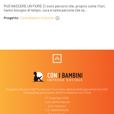
PUÒ NASCERE UN FIORE Ci sono percorsi che, proprio come i fiori,
hanno bisogno di tempo, cura e tante persone che se...
Progetto:
Costellazioni Inclusive
Soggetto attuatore del "Fondo per il contrasto della povertà educativa minorile"
interamente partecipata dalla Fondazione con il Sud
© Copyright 2026
Tutti i diritti riservati
Con i bambini
C.F. 13909081005