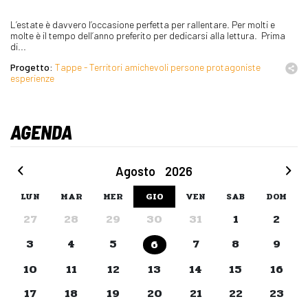
L’estate è davvero l’occasione perfetta per rallentare. Per molti e
molte è il tempo dell’anno preferito per dedicarsi alla lettura. Prima
di...
Progetto:
Tappe - Territori amichevoli persone protagoniste
esperienze
AGENDA
Agosto
2026
LUN
MAR
MER
GIO
VEN
SAB
DOM
27
28
29
30
31
1
2
3
4
5
7
8
9
6
10
11
12
13
14
15
16
17
18
19
20
21
22
23