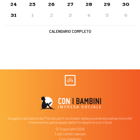
24
25
26
27
28
29
30
31
1
2
3
4
5
6
CALENDARIO COMPLETO
Soggetto attuatore del "Fondo per il contrasto della povertà educativa minorile"
interamente partecipata dalla Fondazione con il Sud
© Copyright 2026
Tutti i diritti riservati
Con i bambini