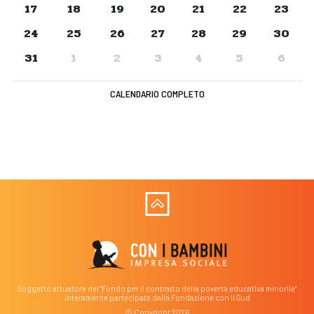
17
18
19
20
21
22
23
24
25
26
27
28
29
30
31
1
2
3
4
5
6
CALENDARIO COMPLETO
Soggetto attuatore del "Fondo per il contrasto della povertà educativa minorile"
interamente partecipata dalla Fondazione con il Sud
© Copyright 2026