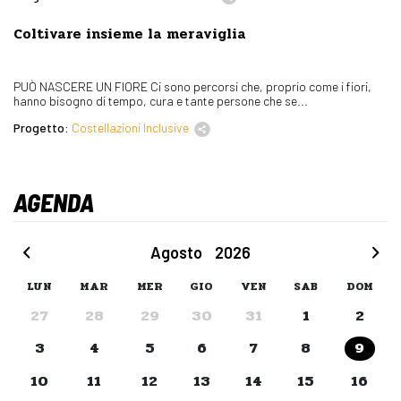
Coltivare insieme la meraviglia
PUÒ NASCERE UN FIORE Ci sono percorsi che, proprio come i fiori,
hanno bisogno di tempo, cura e tante persone che se...
Progetto:
Costellazioni Inclusive
AGENDA
Agosto
2026
LUN
MAR
MER
GIO
VEN
SAB
DOM
27
28
29
30
31
1
2
3
4
5
6
7
8
9
10
11
12
13
14
15
16