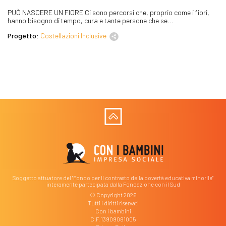
PUÒ NASCERE UN FIORE Ci sono percorsi che, proprio come i fiori,
hanno bisogno di tempo, cura e tante persone che se...
Progetto:
Costellazioni Inclusive
Soggetto attuatore del "Fondo per il contrasto della povertà educativa minorile"
interamente partecipata dalla Fondazione con il Sud
© Copyright 2026
Tutti i diritti riservati
Con i bambini
C.F. 13909081005