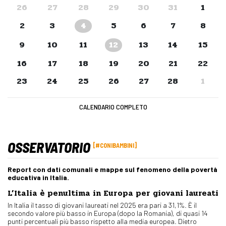
26
27
28
29
30
31
1
2
3
5
6
7
8
4
9
10
11
13
14
15
12
16
17
18
19
20
21
22
23
24
25
26
27
28
1
CALENDARIO COMPLETO
OSSERVATORIO
#CONIBAMBINI
Report con dati comunali e mappe sul fenomeno della povertà
educativa in Italia.
L’Italia è penultima in Europa per giovani laureati
In Italia il tasso di giovani laureati nel 2025 era pari a 31,1%. È il
secondo valore più basso in Europa (dopo la Romania), di quasi 14
punti percentuali più basso rispetto alla media europea. Dietro