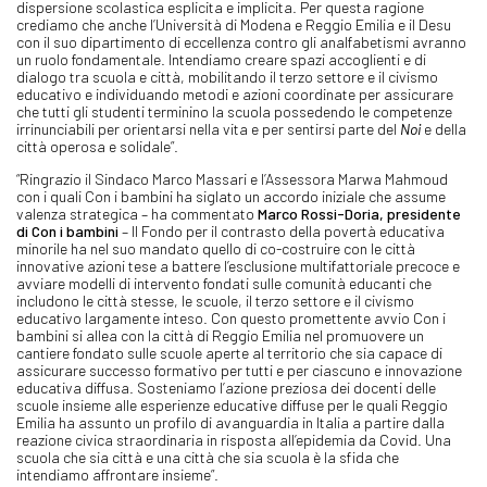
dispersione scolastica esplicita e implicita. Per questa ragione
crediamo che anche l’Università di Modena e Reggio Emilia e il Desu
con il suo dipartimento di eccellenza contro gli analfabetismi avranno
un ruolo fondamentale. Intendiamo creare spazi accoglienti e di
dialogo tra scuola e città, mobilitando il terzo settore e il civismo
educativo e individuando metodi e azioni coordinate per assicurare
che tutti gli studenti terminino la scuola possedendo le competenze
irrinunciabili per orientarsi nella vita e per sentirsi parte del
Noi
e della
città operosa e solidale”.
“Ringrazio il Sindaco Marco Massari e l’Assessora Marwa Mahmoud
con i quali Con i bambini ha siglato un accordo iniziale che assume
valenza strategica – ha commentato
Marco Rossi-Doria, presidente
di Con i bambini
– Il Fondo per il contrasto della povertà educativa
minorile ha nel suo mandato quello di co-costruire con le città
innovative azioni tese a battere l’esclusione multifattoriale precoce e
avviare modelli di intervento fondati sulle comunità educanti che
includono le città stesse, le scuole, il terzo settore e il civismo
educativo largamente inteso. Con questo promettente avvio Con i
bambini si allea con la città di Reggio Emilia nel promuovere un
cantiere fondato sulle scuole aperte al territorio che sia capace di
assicurare successo formativo per tutti e per ciascuno e innovazione
educativa diffusa. Sosteniamo l’azione preziosa dei docenti delle
scuole insieme alle esperienze educative diffuse per le quali Reggio
Emilia ha assunto un profilo di avanguardia in Italia a partire dalla
reazione civica straordinaria in risposta all’epidemia da Covid. Una
scuola che sia città e una città che sia scuola è la sfida che
intendiamo affrontare insieme”.