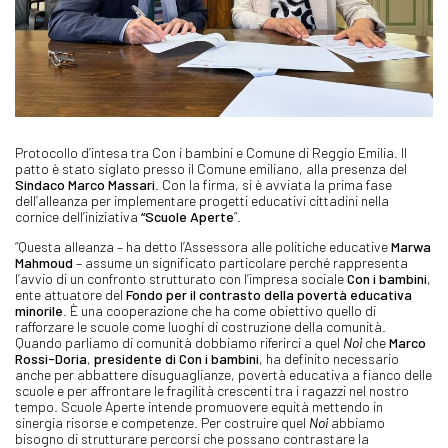
Protocollo d’intesa tra Con i bambini e Comune di Reggio Emilia. Il
patto è stato siglato presso il Comune emiliano, alla presenza del
Sindaco Marco Massari
. Con la firma, si è avviata la prima fase
dell’alleanza per implementare progetti educativi cittadini nella
cornice dell’iniziativa
“Scuole Aperte
”.
“Questa alleanza – ha detto l’Assessora alle politiche educative
Marwa
Mahmoud
– assume un significato particolare perché rappresenta
l’avvio di un confronto strutturato con l’impresa sociale
Con i bambini
,
ente attuatore del
Fondo per il contrasto della povertà educativa
minorile
. È una cooperazione che ha come obiettivo quello di
rafforzare le scuole come luoghi di costruzione della comunità.
Quando parliamo di comunità dobbiamo riferirci a quel
Noi
che
Marco
Rossi-Doria
,
presidente di Con i bambini
,
ha definito necessario
anche per abbattere disuguaglianze, povertà educativa a fianco delle
scuole e per affrontare le fragilità crescenti tra i ragazzi nel nostro
tempo. Scuole Aperte intende promuovere equità mettendo in
sinergia risorse e competenze. Per costruire quel
Noi
abbiamo
bisogno di strutturare percorsi che possano contrastare la