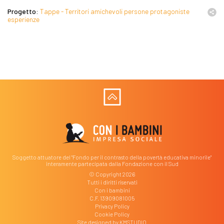
Progetto:
Tappe - Territori amichevoli persone protagoniste
esperienze
Soggetto attuatore del "Fondo per il contrasto della povertà educativa minorile"
interamente partecipata dalla Fondazione con il Sud
© Copyright 2026
Tutti i diritti riservati
Con i bambini
C.F. 13909081005
Privacy Policy
Cookie Policy
Site designed by
KMSTUDIO