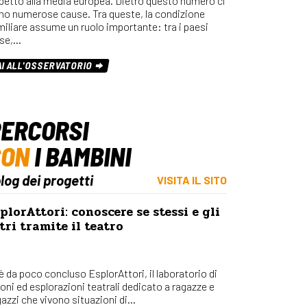
spetto alla media europea. Dietro questo numero ci
Osserv
no numerose cause. Tra queste, la condizione
Percors
miliare assume un ruolo importante: tra i paesi
se,…
Bilanci
Con_Ma
AI ALL'OSSERVATORIO
ERCORSI
CON
I BAMBINI
blog dei progetti
VISITA IL SITO
plorAttori: conoscere se stessi e gli
tri tramite il teatro
 è da poco concluso EsplorAttori, il laboratorio di
ioni ed esplorazioni teatrali dedicato a ragazze e
azzi che vivono situazioni di...