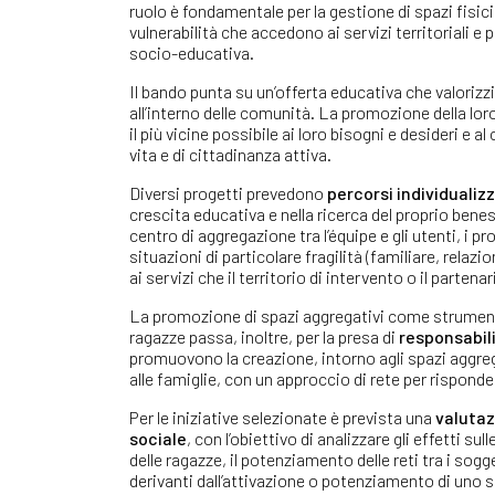
ruolo è fondamentale per la gestione di spazi fisic
vulnerabilità che accedono ai servizi territoriali e 
socio-educativa.
Il bando punta su un’offerta educativa che valorizzi
all’interno delle comunità. La promozione della lor
il più vicine possibile ai loro bisogni e desideri e
vita e di cittadinanza attiva.
Diversi progetti prevedono
percorsi individualizz
crescita educativa e nella ricerca del proprio beness
centro di aggregazione tra l’équipe e gli utenti, i 
situazioni di particolare fragilità (familiare, rela
ai servizi che il territorio di intervento o il parten
La promozione di spazi aggregativi come strumenti p
ragazze passa, inoltre, per la presa di
responsabili
promuovono la creazione, intorno agli spazi aggregat
alle famiglie, con un approccio di rete per risponde
Per le iniziative selezionate è prevista una
valutaz
sociale
, con l’obiettivo di analizzare gli effetti su
delle ragazze, il potenziamento delle reti tra i sog
derivanti dall’attivazione o potenziamento di uno spa