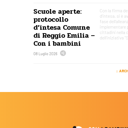
Scuole aperte:
Con la firma de
d’intesa, si è a
protocollo
fase dell’allean
d’intesa Comune
implementare p
cittadini nella
di Reggio Emilia –
dell’iniziativa 
Con i bambini
08 Luglio 2026
ARCH