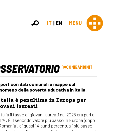
IT
EN
MENU
OSSERVATORIO
Con 
#CONIBAMBINI
Contras
Chi sia
port con dati comunali e mappe sul
Organi
nomeno della povertà educativa in Italia.
Statut
Italia è penultima in Europa per
Partner
ovani laureati
Staff
Lavora 
Italia il tasso di giovani laureati nel 2025 era pari a
,1%. È il secondo valore più basso in Europa (dopo
Appr
 Romania), di quasi 14 punti percentuali più basso