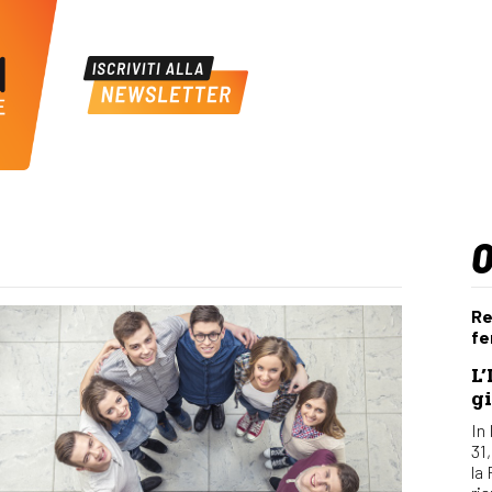
Re
fe
L’
gi
In 
31
la