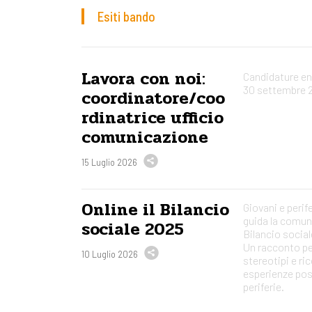
Esiti bando
Lavora con noi:
Candidature ent
30 settembre 
coordinatore/coo
rdinatrice ufficio
comunicazione
15 Luglio 2026
Online il Bilancio
Giovani e perif
guida la comun
sociale 2025
Bilancio social
Un racconto per
10 Luglio 2026
stereotipi e ri
esperienze posi
periferie.