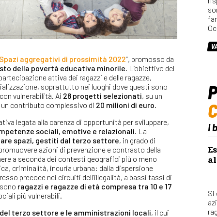
ri
so
fa
Oc
V
Spazi aggregativi di prossimità 2022
”, promosso da
asto della povertà educativa minorile
. L’obiettivo del
artecipazione attiva dei ragazzi e delle ragazze,
P
cializzazione, soprattutto nei luoghi dove questi sono
 con vulnerabilità. Ai
28 progetti selezionati
, su un
o un contributo complessivo di
20 milioni di euro
.
tiva legata alla carenza di opportunità per sviluppare,
I 
mpetenze sociali, emotive e relazionali
. La
are spazi, gestiti dal terzo settore
, in grado di
Es
e promuovere azioni di prevenzione e contrasto della
al
ere a seconda dei contesti geografici più o meno
a, criminalità, incuria urbana: dalla dispersione
esso precoce nei circuiti dell’illegalità, a bassi tassi di
o sono
ragazzi e ragazze di età compresa tra 10 e 17
Si
ciali più vulnerabili.
az
rag
 del terzo settore e le amministrazioni locali
, il cui