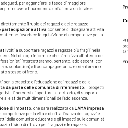
i adeguati, per agganciare le fasce di maggiore
Pr
per promuovere l’incremento dell’offerta culturale e
Co
 direttamente il ruolo dei ragazzi e delle ragazze
o
partecipazione attiva
consente di disegnare attività
 al contempo favorisce l’acquisizione di competenze per la
PU
pr
ati
volti a supportare ragazzi e ragazze più fragili nella
ta
ere. Nel dialogo informale che si realizza all’interno del
professionisti intercetteranno, pertanto, adolescenti con
Pr
zionale, scolastica) e li accompagneranno e orienteranno
ariato stesso offrono.
er la crescita e l’educazione dei ragazzi e delle
tà da parte delle comunità di riferimento
: i progetti
ivi, di percorsi di apertura al territorio, di supporto
re alle sfide multidimensionali dell’adolescenza.
ione di impatto
, che sarà realizzata da
LAMA impresa
lle competenze per la vita e di cittadinanza dei ragazzi e
getti della comunità educante e gli impatti sulle comunità
zio fisico di ritrovo per i ragazzi e le ragazze.