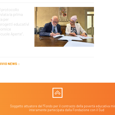
l protocollo
vviata la prima
za per
rogetti educativi
 cornice
“Scuole Aperte”.
IVIO NEWS
Soggetto attuatore del "Fondo per il contrasto della povertà educativa min
interamente partecipata dalla Fondazione con il Sud