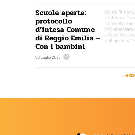
Scuole aperte:
Con la firma de
d’intesa, si è a
protocollo
fase dell’allean
d’intesa Comune
implementare p
cittadini nella
di Reggio Emilia –
dell’iniziativa 
Con i bambini
08 Luglio 2026
ARCH