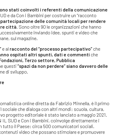
ono stati coinvolti i referenti della comunicazione
D e da Con i Bambini per costruire un “racconto
 partecipazione delle comunità locali
per rendere
tre città
.
Sono oltre 90 le organizzazioni che hanno
 successivamente inviando idee, spunti e video che
mane, sul magazine.
”
e al
racconto del “processo partecipativo”
che
anno ospitati altri spunti, dati e commenti
che
Fondazioni, Terzo settore, Pubblica
e questi
“spazi da non perdere” siano davvero delle
ne di sviluppo.
re
iornalistica online diretta da Fabrizio Minnella, è il primo
l sociale che dialoga con altri mondi: scuola, cultura,
o progetto editoriale è stato lanciato a maggio 2021.
 IL SUD e Con i Bambini, coinvolge direttamente i
in tutto il Paese: circa 500 comunicatori sociali.
on contenuti video che possano stimolare e promuovere