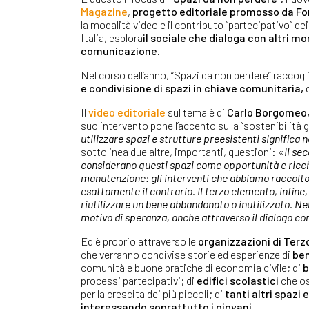
Magazine
,
progetto editoriale promosso da
Fo
la modalità video e il contributo “partecipativo” dei
Italia, esplora
il sociale che dialoga con altri m
comunicazione
.
Nel corso dell’anno, “Spazi da non perdere” raccogl
e condivisione di spazi in chiave comunitaria,
d
Il
video editoriale
sul tema è di
Carlo Borgomeo,
suo intervento pone l’accento sulla “sostenibilità ge
utilizzare spazi e strutture preesistenti significa n
sottolinea due altre, importanti, questioni: «
Il se
considerano questi spazi come opportunità e ricch
manutenzione: gli interventi che abbiamo raccolt
esattamente il contrario. Il terzo elemento, infine,
riutilizzare un bene abbandonato o inutilizzato. Ne
motivo di speranza, anche attraverso il dialogo con
Ed è proprio attraverso le
organizzazioni di Terz
che verranno condivise storie ed esperienze di
ben
comunità e buone pratiche di economia civile; di
b
processi partecipativi; di
edifici scolastici
che os
per la crescita dei più piccoli; di
tanti altri spazi 
interessando soprattutto i giovani
.