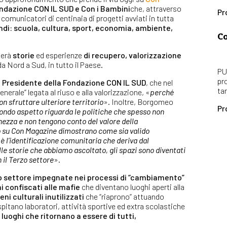
ndazione CON IL SUD
e
Con i Bambin
i
che, attraverso
Pr
 comunicatori di centinaia di progetti avviati in tutta
ondi: scuola, cultura, sport, economia, ambiente,
Co
ierà
storie
ed esperienze
di recupero, valorizzazione
a Nord a Sud, in tutto il Paese.
PU
pr
 Presidente della Fondazione CON IL SUD
, che nel
ta
nerale” legata al riuso e alla valorizzazione, «
perché
on sfruttare ulteriore territorio
». Inoltre, Borgomeo
Pr
condo aspetto riguarda le politiche che spesso non
ezza e non tengono conto del valore della
o su Con Magazine dimostrano come sia valido
 è l’identificazione comunitaria che deriva dal
lle storie che abbiamo ascoltato, gli spazi sono diventati
 il Terzo settore
».
o settore
impegnate nei processi di “cambiamento”
i confiscati alle mafie
che diventano luoghi aperti alla
eni culturali inutilizzati
che “riaprono” attuando
pitano laboratori, attività sportive ed extra scolastiche
e luoghi che ritornano a essere di tutti,