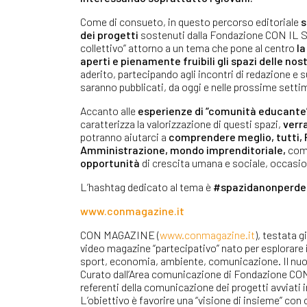
Come di consueto, in questo percorso editoriale
s
dei progetti
sostenuti dalla Fondazione CON IL SU
collettivo” attorno a un tema che pone al centro
la
aperti e pienamente fruibili gli spazi delle nos
aderito, partecipando agli incontri di redazione e
saranno pubblicati, da oggi e nelle prossime setti
Accanto alle
esperienze di “comunità educante
caratterizza la valorizzazione di questi spazi,
verr
potranno aiutarci a
comprendere meglio, tutti, 
Amministrazione, mondo imprenditoriale
,
com
opportunità
di crescita umana e sociale, occasio
L’hashtag dedicato al tema è
#spazidanonperde
www.conmagazine.it
CON MAGAZINE (
www.conmagazine.it
), testata g
video magazine “partecipativo” nato per esplorare i
sport, economia, ambiente, comunicazione. Il nuov
Curato dall’Area comunicazione di Fondazione CON
referenti della comunicazione dei progetti avviati 
L’obiettivo è favorire una “visione di insieme” c