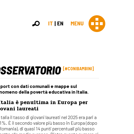
IT
EN
MENU
OSSERVATORIO
Con 
#CONIBAMBINI
Contras
Chi sia
port con dati comunali e mappe sul
Organi
nomeno della povertà educativa in Italia.
Statut
Italia è penultima in Europa per
Partner
ovani laureati
Staff
Lavora 
Italia il tasso di giovani laureati nel 2025 era pari a
,1%. È il secondo valore più basso in Europa (dopo
Appr
 Romania), di quasi 14 punti percentuali più basso