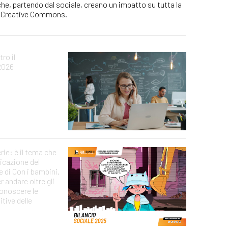
che, partendo dal sociale, creano un impatto su tutta la
za Creative Commons.
ro il
2026
erie: è il tema che
icazione del
e di Con i bambini.
 andare oltre gli
conoscere le
tive delle