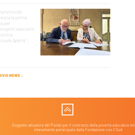
l protocollo
vviata la prima
za per
rogetti educativi
 cornice
“Scuole Aperte”.
IVIO NEWS
Soggetto attuatore del "Fondo per il contrasto della povertà educativa min
interamente partecipata dalla Fondazione con il Sud