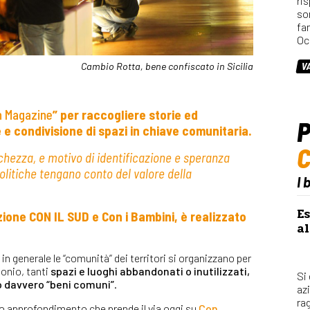
ri
so
fa
Oc
Cambio Rotta, bene confiscato in Sicilia
V
 Magazine
” per raccogliere storie ed
P
 e condivisione di spazi in chiave comunitaria.
chezza, e motivo di identificazione e speranza
Politiche tengano conto del valore della
I 
Es
one CON IL SUD e Con i Bambini, è realizzato
al
in generale le “comunità” dei territori si organizzano per
monio, tanti
spazi e luoghi abbandonati o inutilizzati,
Si
o davvero “beni comuni”
.
az
rag
 approfondimento che prende il via oggi su
Con