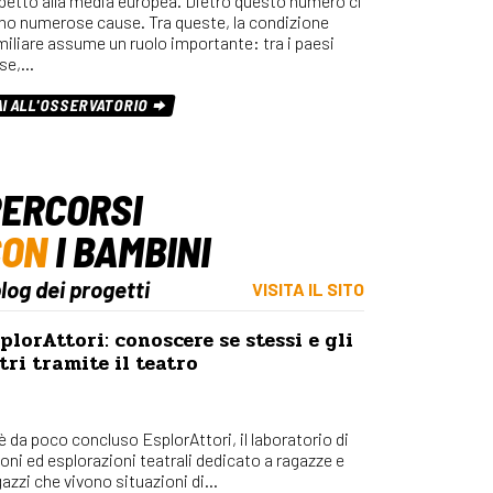
spetto alla media europea. Dietro questo numero ci
Osserv
no numerose cause. Tra queste, la condizione
Percors
miliare assume un ruolo importante: tra i paesi
se,…
Bilanci
Con_Ma
AI ALL'OSSERVATORIO
ERCORSI
CON
I BAMBINI
blog dei progetti
VISITA IL SITO
plorAttori: conoscere se stessi e gli
tri tramite il teatro
 è da poco concluso EsplorAttori, il laboratorio di
ioni ed esplorazioni teatrali dedicato a ragazze e
azzi che vivono situazioni di...