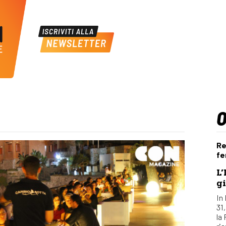
Re
fe
L’
gi
In 
31
la