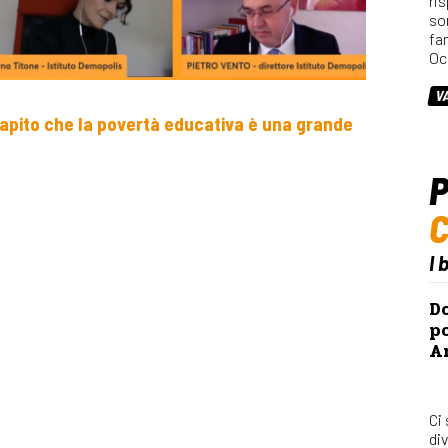
ri
so
fa
Oc
V
 capito che la povertà educativa è una grande
P
I 
Do
po
Ar
Ci
div