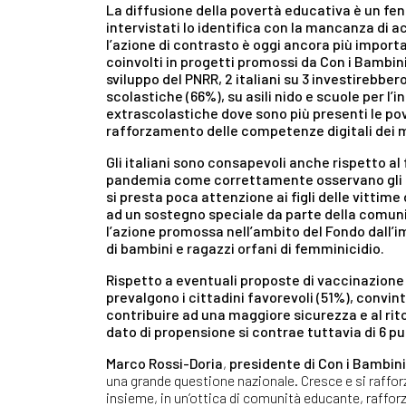
La diffusione della povertà educativa è un feno
intervistati lo identifica con la mancanza di a
l’azione di contrasto è oggi ancora più importan
coinvolti in progetti promossi da Con i Bambini
sviluppo del PNRR, 2 italiani su 3 investirebber
scolastiche (66%), su asili nido e scuole per l’i
extrascolastiche dove sono più presenti le pov
rafforzamento delle competenze digitali dei m
Gli italiani sono consapevoli anche rispetto a
pandemia come correttamente osservano gli inte
si presta poca attenzione ai figli delle vittime
ad un sostegno speciale da parte della comunit
l’azione promossa nell’ambito del Fondo dall’i
di bambini e ragazzi orfani di femminicidio.
Rispetto a eventuali proposte di vaccinazione con
prevalgono i cittadini favorevoli (51%), convi
contribuire ad una maggiore sicurezza e al ritor
dato di propensione si contrae tuttavia di 6 punt
Marco Rossi-Doria
,
presidente di Con i Bambini
una grande questione nazionale. Cresce e si raffo
insieme, in un’ottica di comunità educante, raffor