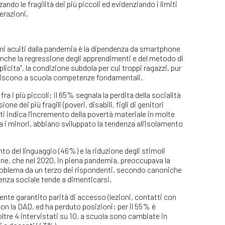
ndo le fragilità dei più piccoli ed evidenziando i limiti
erazioni.
blemi acuiti dalla pandemia è la dipendenza da smartphone
 anche la regressione degli apprendimenti e del metodo di
plicita”, la condizione subdola per cui troppi ragazzi, pur
isiscono a scuola competenze fondamentali.
a i più piccoli: il 65% segnala la perdita della socialità
ne dei più fragili (poveri, disabili, figli di genitori
ti indica l’incremento della povertà materiale in molte
a i minori, abbiano sviluppato la tendenza all’isolamento
to del linguaggio (46%) e la riduzione degli stimoli
ione, che nel 2020, in piena pandemia, preoccupava la
problema da un terzo dei rispondenti, secondo canoniche
renza sociale tende a dimenticarsi.
ente garantito parità di accesso (lezioni, contatti con
con la DAD, ed ha perduto posizioni: per il 55% è
 oltre 4 intervistati su 10, a scuola sono cambiate in