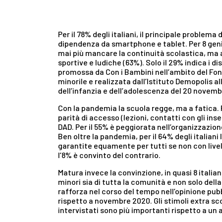
Per il 78% degli italiani, il principale problem
dipendenza da smartphone e tablet. Per 8 genit
mai più mancare la continuità scolastica, ma an
sportive e ludiche (63%). Solo il 29% indica i d
promossa da Con i Bambini nell’ambito del Fon
minorile e realizzata dall’Istituto Demopolis all
dell’infanzia e dell’adolescenza del 20 novemb
Con la pandemia la scuola regge, ma a fatica.
parità di accesso (lezioni, contatti con gli ins
DAD. Per il 55% è peggiorata nell’organizzazione
Ben oltre la pandemia, per il 64% degli italiani
garantite equamente per tutti se non con livell
l’8% è convinto del contrario.
Matura invece la convinzione, in quasi 8 italian
minori sia di tutta la comunità e non solo della 
rafforza nel corso del tempo nell’opinione pu
rispetto a novembre 2020. Gli stimoli extra scol
intervistati sono più importanti rispetto a un 