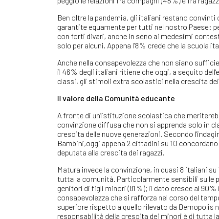
peggio le relazioni fra compagni (48%) e fra ragazz
Ben oltre la pandemia, gli italiani restano convinti
garantite equamente per tutti nel nostro Paese: per 
con forti divari, anche in seno ai medesimi contesti
solo per alcuni. Appena l’8% crede che la scuola i
Anche nella consapevolezza che non siano sufficie
il 46% degli italiani ritiene che oggi, a seguito del
classi, gli stimoli extra scolastici nella crescita d
Il valore della Comunità educante
A fronte di un’istituzione scolastica che meriterebb
convinzione diffusa che non si apprenda solo in cla
crescita delle nuove generazioni. Secondo l’indagin
Bambini,oggi appena 2 cittadini su 10 concordano su
deputata alla crescita dei ragazzi.
Matura invece la convinzione, in quasi 8 italiani su 
tutta la comunità. Particolarmente sensibili sulle 
genitori di figli minori (81%); il dato cresce al 90
consapevolezza che si rafforza nel corso del tempo 
superiore rispetto a quello rilevato da Demopolis ne
responsabilità della crescita dei minori è di tutta 