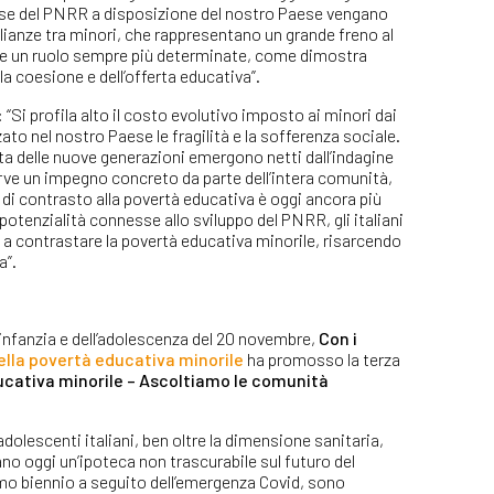
rse del PNRR a disposizione del nostro Paese vengano
glianze tra minori, che rappresentano un grande freno al
ere un ruolo sempre più determinate, come dimostra
lla coesione e dell’offerta educativa”.
: “Si profila alto il costo evolutivo imposto ai minori dai
to nel nostro Paese le fragilità e la sofferenza sociale.
scita delle nuove generazioni emergono netti dall’indagine
rve un impegno concreto da parte dell’intera comunità,
ione di contrasto alla povertà educativa è oggi ancora più
 potenzialità connesse allo sviluppo del PNRR, gli italiani
a contrastare la povertà educativa minorile, risarcendo
a”.
ll’infanzia e dell’adolescenza del 20 novembre,
Con i
ella povertà educativa minorile
ha promosso la terza
educativa minorile – Ascoltiamo le comunità
dolescenti italiani, ben oltre la dimensione sanitaria,
no oggi un’ipoteca non trascurabile sul futuro del
ltimo biennio a seguito dell’emergenza Covid, sono