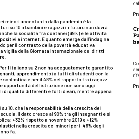
dal
Pr
a dei minori accentuato dalla pandemia è la
ori su 10 a bambini e ragazzi in futuro non dovrà
Cr
che la socialità fra coetanei (69%) e le attività
Pa
ispositivi e internet. È quanto emerge dall’indagine
b
do per il contrasto della povertà educativa
a vigilia della Giornata internazionale dei diritti
re.
Ci
 Per 1 italiano su 2 non ha adeguatamente garantito
se
egnanti, apprendimento) a tutti gli studenti con la
rif
 scolastica e per il 48% nel rapporto tra i ragazzi.
 le opportunità dell’istruzione non sono oggi
Pr
i di qualità differenti e forti divari, mentre appena
i su 10, che la responsabilità della crescita dei
scuola. Il dato cresce al 90% tra gli insegnanti e si
bblica: +32% rispetto a novembre 2019 e +12%
astici nella crescita dei minori per il 46% degli
anno fa.