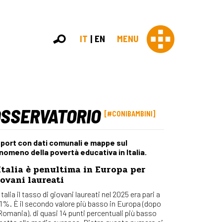
IT
EN
MENU
OSSERVATORIO
Con 
#CONIBAMBINI
Contras
Chi sia
port con dati comunali e mappe sul
Organi
nomeno della povertà educativa in Italia.
Statut
Italia è penultima in Europa per
Partner
ovani laureati
Staff
Lavora 
Italia il tasso di giovani laureati nel 2025 era pari a
,1%. È il secondo valore più basso in Europa (dopo
Appr
 Romania), di quasi 14 punti percentuali più basso