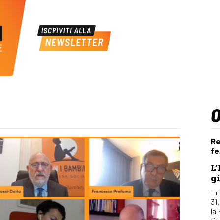
Re
fe
L’
gi
In 
31
la