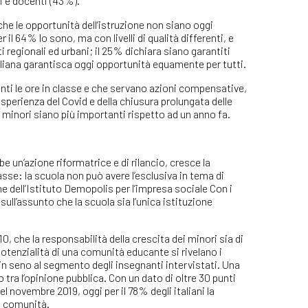
i e docenti (43%).
 che le opportunità dell’istruzione non siano oggi
il 64% lo sono, ma con livelli di qualità differenti, e
 regionali ed urbani; il 25% dichiara siano garantiti
taliana garantisca oggi opportunità equamente per tutti.
nti le ore in classe e che servano azioni compensative,
l’esperienza del Covid e della chiusura prolungata delle
ei minori siano più importanti rispetto ad un anno fa.
e un’azione riformatrice e di rilancio, cresce la
sse: la scuola non può avere l’esclusiva in tema di
e dell’Istituto Demopolis per l’impresa sociale Con i
ll’assunto che la scuola sia l’unica istituzione
10, che la responsabilità della crescita dei minori sia di
potenzialità di una comunità educante si rivelano i
% in seno al segmento degli insegnanti intervistati. Una
tra l’opinione pubblica. Con un dato di oltre 30 punti
l novembre 2019, oggi per il 78% degli italiani la
la comunità.