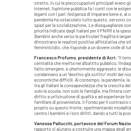
stretto, in cui le preoccupazioni principali erano gi
internet, l’opinione pubblica fa i conti con le esig
legami con i pari, l’esigenza di imparare bene e, a
pandemia ha ostacolato tutto questo, servono cont
spazi per la socializzazione. Le diseguaglianze so
priorità indicate dagli italiani per il PNRR e la spe
Bambini anche verso le particolari fragilità è larg
dimostrano le reazioni positive all’iniziativa che s
femminicidio, che risponde a un dovere civile di tut
Francesco Profumo
,
presidente di Acri
: “Il te
centralità che merita nel dibattito pubblico, l’in
fatto emergere, e ulteriormente aggravato, le disu
condannano a un “destino già scritto” molti dei nos
economiche difficili. Al contempo, la pandemia, la
tra gli italiani la consapevolezza che la crescita d
solo la scuola, non solo le famiglie, ma l’intera co
diritto a un’istruzione di qualità e ad esperienze
familiare di provenienza. Il Fondo per il contrasto
proprio su questo fronte, sperimentando modalità d
centro i bambini e i loro diritti, dando a tutti la pos
Vanessa Pallucchi, portavoce del Forum Nazio
rapporto ci aiutano a costruire una mappa degli am