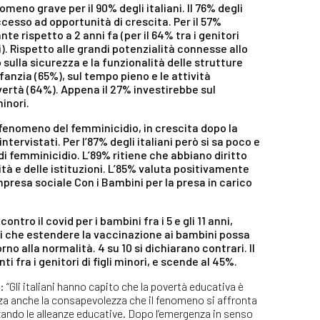
meno grave per il 90% degli italiani. Il 76% degli
ccesso ad opportunità di crescita. Per il 57%
te rispetto a 2 anni fa (per il 64% tra i genitori
). Rispetto alle grandi potenzialità connesse allo
o sulla sicurezza e la funzionalità delle strutture
nfanzia (65%), sul tempo pieno e le attività
ertà (64%). Appena il 27% investirebbe sul
inori.
l fenomeno del femminicidio, in crescita dopo la
rvistati. Per l’87% degli italiani però si sa poco e
 di femminicidio. L’89% ritiene che abbiano diritto
à e delle istituzioni. L’85% valuta positivamente
mpresa sociale Con i Bambini per la presa in carico
tro il covid per i bambini fra i 5 e gli 11 anni,
nti che estendere la vaccinazione ai bambini possa
no alla normalità. 4 su 10 si dichiarano contrari. Il
i fra i genitori di figli minori, e scende al 45%.
: “Gli italiani hanno capito che la povertà educativa è
rza anche la consapevolezza che il fenomeno si affronta
zando le alleanze educative. Dopo l’emergenza in senso