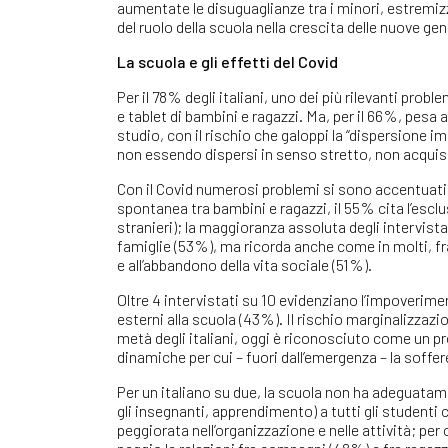
aumentate le disuguaglianze tra i minori, estremizza
del ruolo della scuola nella crescita delle nuove gen
La scuola e gli effetti del Covid
Per il 78% degli italiani, uno dei più rilevanti pro
e tablet di bambini e ragazzi. Ma, per il 66%, pesa
studio, con il rischio che galoppi la “dispersione im
non essendo dispersi in senso stretto, non acqu
Con il Covid numerosi problemi si sono accentuati fr
spontanea tra bambini e ragazzi, il 55% cita l’esclusio
stranieri); la maggioranza assoluta degli intervista
famiglie (53%), ma ricorda anche come in molti, fr
e all’abbandono della vita sociale (51%).
Oltre 4 intervistati su 10 evidenziano l’impoverimen
esterni alla scuola (43%). Il rischio marginalizzaz
metà degli italiani, oggi è riconosciuto come un 
dinamiche per cui – fuori dall’emergenza – la soffe
Per un italiano su due, la scuola non ha adeguatam
gli insegnanti, apprendimento) a tutti gli studenti 
peggiorata nell’organizzazione e nelle attività; per