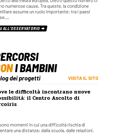
spetto alla media europea. Dietro questo numero ci
Osserv
no numerose cause. Tra queste, la condizione
Percors
miliare assume un ruolo importante: tra i paesi
se,…
Bilanci
Con_Ma
AI ALL'OSSERVATORIO
ERCORSI
CON
I BAMBINI
blog dei progetti
VISITA IL SITO
ve le difficoltà incontrano nuove
ssibilità: il Centro Ascolto di
coiris
 sono momenti in cui una difficoltà rischia di
entare una distanza: dalla scuola, dalle relazioni,