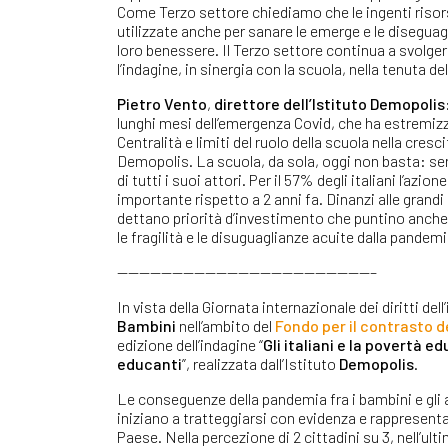
Come Terzo settore chiediamo che le ingenti riso
utilizzate anche per sanare le emerge e le disegua
loro benessere. Il Terzo settore continua a svolg
l’indagine, in sinergia con la scuola, nella tenuta de
Pietro Vento
,
direttore dell’Istituto Demopolis
lunghi mesi dell’emergenza Covid, che ha estremizza
Centralità e limiti del ruolo della scuola nella cre
Demopolis. La scuola, da sola, oggi non basta: se
di tutti i suoi attori. Per il 57% degli italiani l’az
importante rispetto a 2 anni fa. Dinanzi alle grandi
dettano priorità d’investimento che puntino anche 
le fragilità e le disuguaglianze acuite dalla pandemi
———————————————————————–
In vista della Giornata internazionale dei diritti de
Bambini
nell’ambito del
Fondo per il contrasto d
edizione dell’indagine “
Gli italiani e la povertà 
educanti
”, realizzata dall’Istituto
Demopolis
.
Le conseguenze della pandemia fra i bambini e gli a
iniziano a tratteggiarsi con evidenza e rappresenta
Paese. Nella percezione di 2 cittadini su 3, nell’u