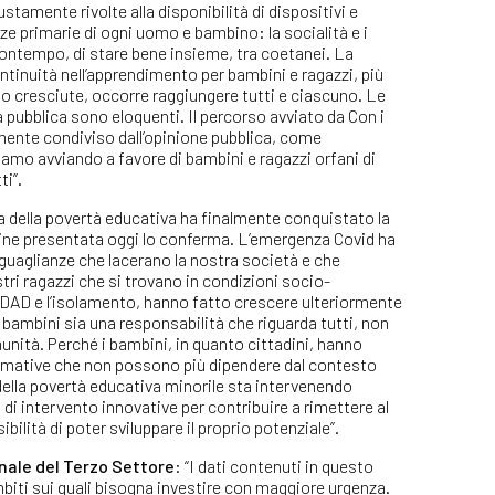
ustamente rivolte alla disponibilità di dispositivi e
enze primarie di ogni uomo e bambino: la socialità e i
l contempo, di stare bene insieme, tra coetanei. La
inuità nell’apprendimento per bambini e ragazzi, più
no cresciute, occorre raggiungere tutti e ciascuno. Le
sa pubblica sono eloquenti. Il percorso avviato da Con i
amente condiviso dall’opinione pubblica, come
tiamo avviando a favore di bambini e ragazzi orfani di
ti”.
ma della povertà educativa ha finalmente conquistato la
dagine presentata oggi lo conferma. L’emergenza Covid ha
guaglianze che lacerano la nostra società e che
tri ragazzi che si trovano in condizioni socio-
 DAD e l’isolamento, hanno fatto crescere ulteriormente
ei bambini sia una responsabilità che riguarda tutti, non
munità. Perché i bambini, in quanto cittadini, hanno
 formative che non possono più dipendere dal contesto
 della povertà educativa minorile sta intervenendo
i intervento innovative per contribuire a rimettere al
sibilità di poter sviluppare il proprio potenziale”.
nale del Terzo Settore
: “I dati contenuti in questo
biti sui quali bisogna investire con maggiore urgenza.