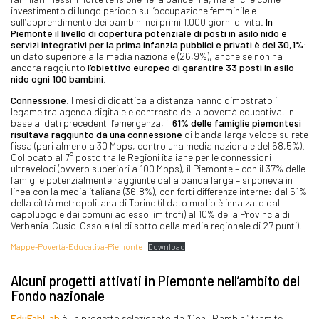
investimento di lungo periodo sull’occupazione femminile e
sull’apprendimento dei bambini nei primi 1.000 giorni di vita.
In
Piemonte il livello di copertura potenziale di posti in asilo nido e
servizi integrativi per la prima infanzia pubblici e privati è del 30,1%:
un dato superiore alla media nazionale (26,9%), anche se non ha
ancora raggiunto
l’obiettivo europeo di garantire 33 posti in asilo
nido ogni 100 bambini
.
Connessione
. I mesi di didattica a distanza hanno dimostrato il
legame tra agenda digitale e contrasto della povertà educativa. In
base ai dati precedenti l’emergenza, il
61% delle famiglie piemontesi
risultava raggiunto da una connessione
di banda larga veloce su rete
fissa (pari almeno a 30 Mbps, contro una media nazionale del 68,5%).
Collocato al 7° posto tra le Regioni italiane per le connessioni
ultraveloci (ovvero superiori a 100 Mbps), il Piemonte – con il 37% delle
famiglie potenzialmente raggiunte dalla banda larga – si poneva in
linea con la media italiana (36,8%), con forti differenze interne: dal 51%
della città metropolitana di Torino (il dato medio è innalzato dal
capoluogo e dai comuni ad esso limitrofi) al 10% della Provincia di
Verbania-Cusio-Ossola (al di sotto della media regionale di 27 punti).
Mappe-Povertà-Educativa-Piemonte
Download
Alcuni progetti attivati in Piemonte nell’ambito del
Fondo nazionale
EduFabLab
è un progetto selezionato da “Con i Bambini” tramite il