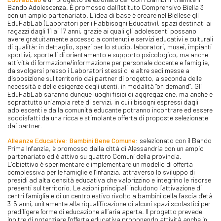
Bando Adolescenza. È promosso dall’Istituto Comprensivo Biella 3
con un ampio partenariato. L’idea di base è creare nel Biellese gli
EduFabLab (Laboratori per i Fabbisogni Educativi), spazi destinati ai
ragazzi dagli 11 ai 17 anni, grazie ai quali gli adolescenti possano
avere gratuitamente accesso a contenuti e servizi educativi e culturali
di qualità: in dettaglio, spazi per lo studio, laboratori, musei, impianti
sportivi, sportelli di orientamento e supporto psicologico, ma anche
attività di formazione/informazione per personale docente e famiglie,
da svolgersi presso i Laboratori stessi o le altre sedi messe a
disposizione sul territorio dai partner di progetto, a seconda delle
necessità e delle esigenze degli utenti, in modalità “on demand”. Gli
EduFabLab saranno dunque luoghi fisici di aggregazione, ma anche e
soprattutto un’ampia rete di servizi, in cui i bisogni espressi dagli
adolescenti e dalla comunità educante potranno incontrare ed essere
soddisfatti da una ricca e stimolante offerta di proposte selezionate
dai partner.
Alleanze Educative: Bambini Bene Comune
: selezionato con il Bando
Prima Infanzia, è promosso dalla città di Alessandria con un ampio
partenariato ed è attivo su quattro Comuni della provincia.
L’obiettivo è sperimentare e implementare un modello di offerta
complessiva per le famiglie e l’infanzia, attraverso lo sviluppo di
presidi ad alta densità educativa che valorizzino e integrino le risorse
presenti sul territorio. Le azioni principali includono l’attivazione di
centri famiglia e di un centro estivo rivolto a bambini della fascia d’età
3-5 anni, unitamente alla riqualificazione di alcuni spazi scolastici per
prediligere forme di educazione all’aria aperta. Il progetto prevede
inoltre di potenziare l’offerta educativa proponendo attività anche in