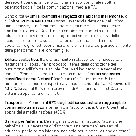
dei report con dati a livello comunale e sub-comunale rivolti a
operatori sociali, della comunicazione, media e PA.
Sono circa
640mila i bambini e i ragazzi che abitano in Piemonte
, di
cui oltre
120mila nella sola Torino
: una fascia d’età che, nell’ultimo
anno e mezzo, pur risentendo marginalmente delle conseguenze
sanitarie relative al Covid, ne ha ampiamente pagato gli effetti
educativi e sociali – restrizioni agli spostamenti e chiusura delle
scuole che hanno inciso sulle opportunità di apprendimento e di
socialità – e gli effetti economici di una crisi rivelatasi particolarmente
dura per i bambini e le loro famiglie.
Edilizia scolastica
. Il distanziamento in classe, con la necessità di
riadattare gli spazi, ha riproposto il tema della condizione del
patrimonio edilizio delle scuole. Tra i vari indicatori, va segnalato
come in Piemonte si registri una percentuale di
edifici scolastici
classificati come “vetusti”
(cioè con un’età superiore ai 50 anni)
ampiamente superiore rispetto alla media nazionale (17,8%):
ovvero il
43,7 %
(si va dal 62% della provincia di Alessandria al 33,5% della
città metropolitana di Torino).
Trasporti
. In Piemonte
il 97% degli edifici scolastici è raggiungibile
con almeno un mezzo
alternativo all’auto privata. Oltre 10 punti al di
sopra della media nazionale (86%).
Servizi per l’infanzia
. L’emergenza Covid ha riacceso l’attenzione
pubblica sulla necessità di disporre di una rete capillare servizi
educativi per la prima infanzia, non solo per la conciliazione dei tempi
familiari messi in forte tensione nella pandemia, ma anche come