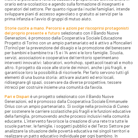
orario extra-scolastico e agendo sulla formazione di insegnanti e
operatori del settore. Per quanto riguarda i nuclei famigliari, intende
sviluppare piani di accesso agevolato o gratuito ai servizi per la
prima infanzia e l’avvio di gruppi di mutuo aiuto.
Storie cucite a mano. Percorsi e azioni per riscoprirsi protagonisti
del proprio presente e futuro
selezionato con il Bando Nuove
Generazioni, è promosso dalla Cooperativa Sociale Educazione
Progetto di Torino con un ampio partenariato ed è attivo a Moncalieri
(Torino) per la prevenzione del disagio e la promozione del benessere
per bambini e bambine tra i 5 e i 14 anni e le loro famiglie. Scuola,
servizi, associazioni e cooperative del territorio sperimentano
interventi innovativi: laboratori, workshop, spettacoli teatrali e molto
altro. Il progetto dà voce alle storie dei minori, anche i più fragili, e
garantisce loro la possibilità di riscriverle. Per farlo servono tutti gli
elementi di una buona storia: attivare aiutanti ed eroi locali,
ridisegnare gli spazi, osservare da diverse prospettive, tessere
intrecci per costruire insieme una comunità da favola.
Pari e Dispari
è un progetto selezionato con il Bando Nuove
Generazioni, ed è promosso dalla Cooperativa Sociale Emmanuele
Onlus con un ampio partenariato. Si svolge nella provincia di Cuneo
per sostenere le carriere scolastiche più fragili e le funzioni educative
della famiglia, promuovendo anche processi inclusivi nella comunità
educante. L’intervento favorisce la creazione di una rete tra tutte le
scuole partner, le famiglie, i soggetti pubblici e del Terzo Settore per
analizzare la situazione delle povertà educativa nei singoli territori e
realizzare un patto educativo individuale per ogni bambino. In