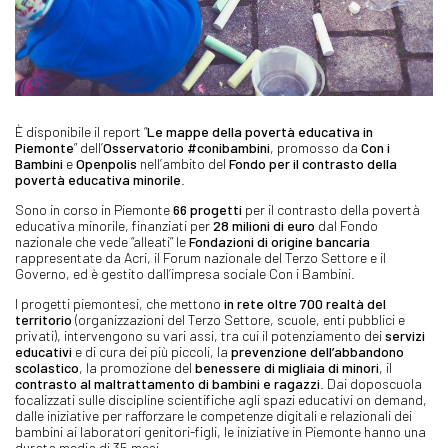
È disponibile il report “
Le mappe della povertà educativa in
Piemonte
” dell’
Osservatorio #conibambini
, promosso da
Con i
Bambini
e
Openpolis
nell’ambito del
Fondo per il contrasto della
povertà educativa minorile
.
Sono in corso in Piemonte
66 progetti
per il contrasto della povertà
educativa minorile, finanziati per
28 milioni di euro
dal Fondo
nazionale che vede “alleati” le
Fondazioni di origine bancaria
rappresentate da Acri, il Forum nazionale del Terzo Settore e il
Governo, ed è gestito dall’impresa sociale Con i Bambini.
I progetti piemontesi, che mettono
in rete oltre 700 realtà del
territorio
(organizzazioni del Terzo Settore, scuole, enti pubblici e
privati), intervengono su vari assi, tra cui il potenziamento dei
servizi
educativi
e di cura dei più piccoli, la
prevenzione dell’abbandono
scolastico
, la promozione del
benessere di migliaia di minori
, il
contrasto al maltrattamento di bambini e ragazzi
. Dai doposcuola
focalizzati sulle discipline scientifiche agli spazi educativi on demand,
dalle iniziative per rafforzare le competenze digitali e relazionali dei
bambini ai laboratori genitori-figli, le iniziative in Piemonte hanno una
durata media di 35 mesi.