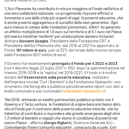
“
L’Acri Piemonte ha contribuito in misura maggiore al Fondo nell’ottica di
una vera solidarietà nazionale, co-progettando risposte efficaci e
innovative a una delle sfide più urgenti di oggi: la povertà educativa, che
è anche povertà aggregativa e di socialità della next generation. Ogni
euro messo in campo dalle Fondazioni piemontesi, infatti, ha generato
un effetto moltiplicatore di 1,6 euro sul territorio e di 5,1 euro nel Paese,
attraverso iniziative ‘resilienti’ per un’educazione davvero inclusiva
”,
dichiara
Giovanni Quaglia
, Presidente della Fondazione CRT e
Presidente dell’Acri Piemonte che, dal 2016 al 2021 ha apportato al
Fondo
197 milioni di euro
, pari al 32% del totale delle risorse versate
dalle Fondazioni (607 milioni di euro).
Il Governo ha recentemente
prorogato il Fondo per il 2022 e 2023
(con il decreto legge 23 luglio 2021 n.105), dopo la sperimentazione nel
triennio 2016-2018 e la “replica” nel 2019-2021. Il Fondo si è inoltre
dotato dell’
Osservatorio sulla povertà educativa
, realizzato
dall’impresa sociale “Con i Bambini” e da Fondazione Openpolis: uno
strumento che fotografa e pubblica periodicamente report con dati a
livello comunale e sub-comunale (
conibambini.openpolis.it
).
“
Nel 2016, attivando un inedito partenariato pubblico-privato con il
Governo e il Terzo settore, le Fondazioni di origine bancaria hanno dato
vita al Fondo per il contrasto della povertà educativa minorile, che ha
l’obiettivo di contribuire a rispondere alla grande emergenza degli oltre
1,3 milioni di bambini e ragazzi che vivono in condizione di povertà nel
nostro Paese
– afferma
Giorgio Righetti
, Direttore Generale Acri –
Coinvolgendo l’intera ‘comunità educante’, composta da scuole, Enti