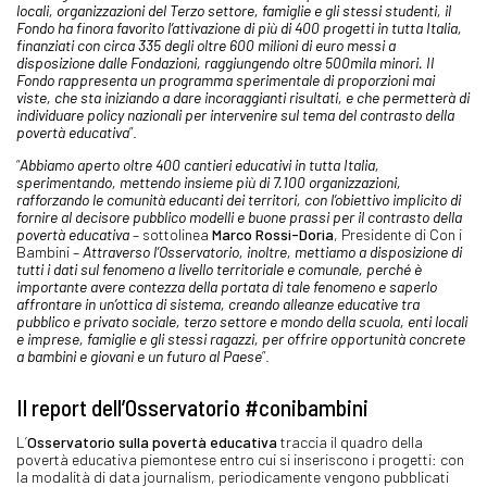
locali, organizzazioni del Terzo settore, famiglie e gli stessi studenti, il
Fondo ha finora favorito l’attivazione di più di 400 progetti in tutta Italia,
finanziati con circa 335 degli oltre 600 milioni di euro messi a
disposizione dalle Fondazioni, raggiungendo oltre 500mila minori. Il
Fondo rappresenta un programma sperimentale di proporzioni mai
viste, che sta iniziando a dare incoraggianti risultati, e che permetterà di
individuare policy nazionali per intervenire sul tema del contrasto della
povertà educativa
”.
“
Abbiamo aperto oltre 400 cantieri educativi in tutta Italia,
sperimentando, mettendo insieme più di 7.100 organizzazioni,
rafforzando le comunità educanti dei territori, con l’obiettivo implicito di
fornire al decisore pubblico modelli e buone prassi per il contrasto della
povertà educativa
– sottolinea
Marco Rossi-Doria
, Presidente di Con i
Bambini –
Attraverso l’Osservatorio, inoltre, mettiamo a disposizione di
tutti i dati sul fenomeno a livello territoriale e comunale, perché è
importante avere contezza della portata di tale fenomeno e saperlo
affrontare in un’ottica di sistema, creando alleanze educative tra
pubblico e privato sociale, terzo settore e mondo della scuola, enti locali
e imprese, famiglie e gli stessi ragazzi, per offrire opportunità concrete
a bambini e giovani e un futuro al Paese
”.
Il report dell’Osservatorio #conibambini
L’
Osservatorio sulla povertà educativa
traccia il quadro della
povertà educativa piemontese entro cui si inseriscono i progetti: con
la modalità di data journalism, periodicamente vengono pubblicati