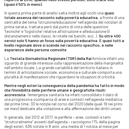
(quasi il 50% in meno)
.
In questa prima parte di analisi salta inoltre agli occhi una
quasi
totale assenza del racconto sulla povertà educativa
, a fronte di una
centralità del tema “istruzione/educazione” nell’agenda dei notiziari di
prima serata, trattata però dal punto di vista delle questioni
“tecniche” e “logistiche” relative all’istruzione e all’educazione (il
distanziamento nelle classi, le rotelle nei banchi, ecc..).
Su oltre 400
servizi solo 5 hanno un focus sulla povertà educativa
.
E quasi tutti a
livello regionale dove si scende nel racconto specifico, e nelle
esperienze delle persone coinvolte
.
La
Testata Giornalistica Regionale (TGR) della Rai
fornisce infatti uno
sguardo di grande interesse sulla rappresentazione della marginalità
nell’ambito locale. La grande variabilità del territorio italiano in
termini di articolazione sociale, economica e culturale comporta una
pluralità di manifestazioni che riguardano le situazioni di criticità.
Mentre negli esteri la conseguenza della pandemia ha fatto in modo
che l’invisibilità delle periferie umane e geografiche risulti
accresciuta
: l’emergenza sanitaria ha infatti consolidato il dato di
una progressiva scomparsa di aree e contesti nell’agenda mediatica
del prime time: 33 le notizie nel corso del 2020 (delle quali 19 nei primi
sei mesi) dedicate alla violazione e alla affermazione dei diritti umani.
In generale, dal 2012 al 2017, le periferie – aree, contesti e temi
“strutturalmente” assenti dall’agenda – raccolgono l’1% della pagina
degli esteri, 636 notizie in 8 anni, una media di 1 notizia al mese per