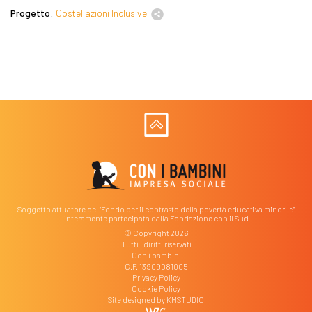
Progetto:
Costellazioni Inclusive
Soggetto attuatore del "Fondo per il contrasto della povertà educativa minorile"
interamente partecipata dalla Fondazione con il Sud
© Copyright 2026
Tutti i diritti riservati
Con i bambini
C.F. 13909081005
Privacy Policy
Cookie Policy
Site designed by
KMSTUDIO