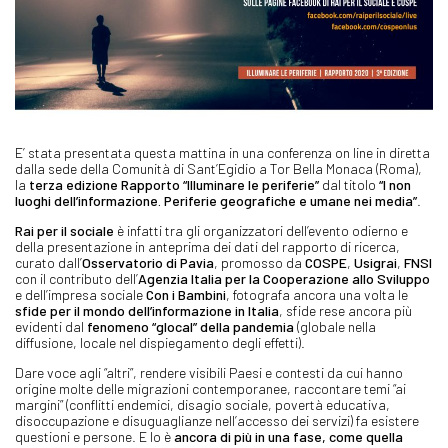
E’ stata presentata questa mattina in una conferenza on line in diretta
dalla sede della Comunità di Sant’Egidio a Tor Bella Monaca (Roma),
la
terza edizione Rapporto “Illuminare le periferie”
dal titolo
“I non
luoghi dell’informazione. Periferie geografiche e umane nei media”
.
Rai per il sociale
è infatti tra gli organizzatori dell’evento odierno e
della presentazione in anteprima dei dati del rapporto di ricerca,
curato dall’
Osservatorio di Pavia
, promosso da
COSPE
,
Usigrai
,
FNSI
con il contributo dell’
Agenzia Italia per la Cooperazione allo Sviluppo
e dell’impresa sociale
Con i Bambini
, fotografa ancora una volta le
sfide per il mondo dell’informazione in Italia
, sfide rese ancora più
evidenti dal
fenomeno “glocal” della pandemia
(globale nella
diffusione, locale nel dispiegamento degli effetti).
Dare voce agli “altri”, rendere visibili Paesi e contesti da cui hanno
origine molte delle migrazioni contemporanee, raccontare temi “ai
margini” (conflitti endemici, disagio sociale, povertà educativa,
disoccupazione e disuguaglianze nell’accesso dei servizi) fa esistere
questioni e persone. E lo è
ancora di più in una fase, come quella