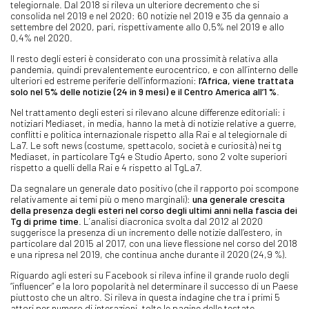
telegiornale. Dal 2018 si rileva un ulteriore decremento che si
consolida nel 2019 e nel 2020: 60 notizie nel 2019 e 35 da gennaio a
settembre del 2020, pari, rispettivamente allo 0,5% nel 2019 e allo
0,4% nel 2020.
Il resto degli esteri è considerato con una prossimità relativa alla
pandemia, quindi prevalentemente eurocentrico, e con all’interno delle
ulteriori ed estreme periferie dell’informazioni:
l’Africa, viene trattata
solo nel 5% delle notizie (24 in 9 mesi) e il Centro America all’1 %
.
Nel trattamento degli esteri si rilevano alcune differenze editoriali: i
notiziari Mediaset, in media, hanno la metà di notizie relative a guerre,
conflitti e politica internazionale rispetto alla Rai e al telegiornale di
La7. Le soft news (costume, spettacolo, società e curiosità) nei tg
Mediaset, in particolare Tg4 e Studio Aperto, sono 2 volte superiori
rispetto a quelli della Rai e 4 rispetto al TgLa7.
Da segnalare un generale dato positivo (che il rapporto poi scompone
relativamente ai temi più o meno marginali):
una generale crescita
della presenza degli esteri nel corso degli ultimi anni nella fascia dei
Tg di prime time
. L’analisi diacronica svolta dal 2012 al 2020
suggerisce la presenza di un incremento delle notizie dall’estero, in
particolare dal 2015 al 2017, con una lieve flessione nel corso del 2018
e una ripresa nel 2019, che continua anche durante il 2020 (24,9 %).
Riguardo agli esteri su Facebook si rileva infine il grande ruolo degli
“influencer” e la loro popolarità nel determinare il successo di un Paese
piuttosto che un altro. Si rileva in questa indagine che tra i primi 5
attori per numero di interazioni, tolte le pagine delle testate