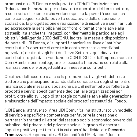
promossi da UBI Banca e sviluppati da FEduF (Fondazione per
l’Educazione Finanziaria) per educatori e operatori del Terzo settore,
a contrasto di fenomeni che vedono spesso la povertà economica
come conseguenza della povertà educativa e della dispersione
scolastica; la progettazione e realizzazione di iniziative e seminari utili
ad accrescere la sensibilità nei confronti di tematiche relative alla
sostenibilità anche tra i ragazzi, con riferimento in particolare agli
obiettivi dell’Agenda 2030 dell’ONU. Inoltre, la messa a disposizione,
da parte di UBI Banca, di supporti finanziari (es. linee di anticipo
contributi e/o aperture di credito in conto corrente a condizioni
agevolate) destinati agli Enti del Terzo Settore aggiudicatari dei
contributi erogati dalla Fondazione CON IL SUD e dall’impresa sociale
Con i Bambini per fronteggiare le necessità finanziarie correlate alla
realizzazione delle progettualità ammesse ai contributi.
Obiettivo dell’accordo è anche la promozione, tra gli Enti del Terzo
Settore che partecipano ai bandi, della conoscenza degli strumenti di
finanza sociale messi a disposizione da UBI nell’ambito dell’offerta di
prodotti e servizi specificamente dedicati alle organizzazioni non
profit, oltre allo sviluppo di strategie comuni relative alla generazione
e misurazione dell’impatto sociale dei progetti sostenuti dal Fondo.
“UBI Banca, attraverso l’Area UBI Comunità, ha strutturato un modello
di servizio e specifiche competenze per favorire la creazione di
partnership tra tutti gli attori del tessuto socio-economico ovvero del
pubblico, del privato e del privato sociale, in grado di generare
impatto positivo per i territori in cui opera” ha dichiarato
Riccardo
Tramezzani
, Responsabile UBI Comunità di UBI Banca. “Questo