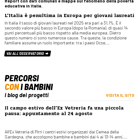
Report con dati comunali e mappe sul fenomeno della povertà
educativa in Italia.
L’Italia è penultima in Europa per giovani laureati
In Italia il tasso di giovani laureati nel 2025 era pari a 31,1%. È il
secondo valore più basso in Europa (dopo la Romania), di quasi 14
punti percentuali più basso rispetto alla media europea. Dietro
questo numero ci sono numerose cause. Tra queste, la condizione
familiare assume un ruolo importante: tra i paesi Ocse,…
VAI ALL'OSSERVATORIO
PERCORSI
CON
I BAMBINI
I blog dei progetti
VISITA IL SITO
Il campo estivo dell’Ex Vetreria fa una piccola
pausa: appuntamento al 24 agosto
All’Ex Vetreria di Pirri i centri estivi organizzati dai Cemea della
Sardegna, che accolgono bambine e bambini dai 4 ai 13-14 anni,...