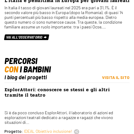
L’Italia è penultima in Europa per giovani laureati
In Italia il tasso di giovani laureati nel 2025 era pari a 31,1%. È il
secondo valore più basso in Europa (dopo la Romania), di quasi 14
punti percentuali più basso rispetto alla media europea. Dietro
questo numero ci sono numerose cause. Tra queste, la condizione
familiare assume un ruolo importante: tra i paesi Ocse,…
VAI ALL'OSSERVATORIO
PERCORSI
CON
I BAMBINI
I blog dei progetti
VISITA IL SITO
EsplorAttori: conoscere se stessi e gli altri
tramite il teatro
Si è da poco concluso EsplorAttori, il laboratorio di azioni ed
esplorazioni teatrali dedicato a ragazze e ragazzi che vivono
situazioni di...
Progetto:
IDEAL Obiettivo inclusione!