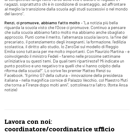
ragazzi, soprattutto chi è in condizione di svantaggio, ad affrontare
al meglio la transizione dalla scuola agli studi successivi o nel mondo
del lavoro”.
Renzi, ci promuove, abbiamo fatto molto
– “La notizia più bella
riguarda la scuola visto che l’Ocse ci promuove. Continuo a pensare
che sulla scuola abbiamo fatto molto ma abbiamo anche sbagliato
approccio. Punti come il merito, l’alternanza scuola lavoro, la fine del
precariato, il potenziamento degli insegnanti, la formazione, l’edilizia
scolastica, il diritto allo studio, lo ZeroSei sul modello di Reggio
Emilia sono tuttavia per me molto importanti. Con Maurizio Martina – e
coinvolgendo il ministro Fedeli – faremo nelle prossime settimane
un’iniziativa su questi temi. Da quali temi ripartireste? Mi indicate un
punto positivo e uno negativo tra quelli che vi hanno colpito della
riforma della scuola?”. Lo scrive l’ex premier Matteo Renzi su
Facebook. “Il primo G7 della cultura – innovazione della presidenza
italiana – nella magnifica cornice di Palazzo Vecchio, col Maestro Muti
che torna a Firenze dopo molti anni”, sottolinea tra l’altro. (fonte Ansa
notizie)
Lavora con noi:
coordinatore/coordinatrice ufficio