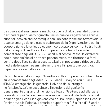
La scuola italiana funziona meglio di quella di altri paesi dell’Ocse, in
particolare per quanto riguarda l’inclusione dei ragazzi delle scuole
superiori provenienti da famiglie con una condizione non favorevole: è
quanto emerge da uno studio elaborato dalla Organizzazione per la
cooperazione e lo sviluppo economico basato sul confronto tra i dati
delle indagini Ocse-Pisa sulle competenze scolastiche e sulle
competenze degli adulti (26/28 anni). Nel nostro Paese, le differenze
socio-economiche di partenza pesano meno, ma ritornano a farsi
sentire dopo l’uscita dalla scuola. L’Italia si posiziona a ridosso della
media delle nazioni esaminate (in totale 21) in posizione positiva,
rispetto ai valori della ricerca.
Dal confronto delle indagini Ocse-Pisa sulle competenze scolastiche e
sulle competenze degli adulti (26/28 anni) Survey of Adult Skills
(PIAAC), emerge che, in generale, il divario del punteggio
nell’alfabetizzazione associato all’istruzione dei genitori è
generalmente di grandi dimensioni, all’età di 15 e tende ad allargarsi
come dimostra l’analisi realizzata sul campione di studenti osservato
dall’indagine Ocse-Pisa giovane età adulta. Nella Repubblica Ceca, in
Danimarca e in Polonia, il divario è superiore a 0,5 all’età di 15 anni e