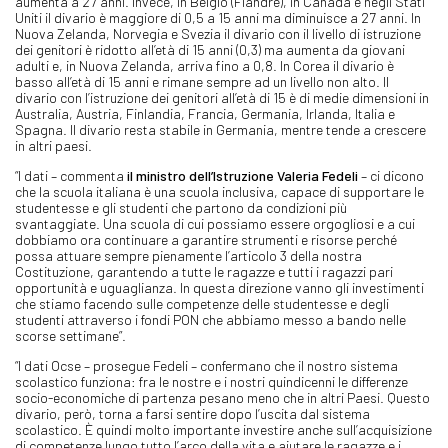
aumenta a 27 anni. Invece, in Belgio (Fiandre), in Canada e negli Stati
Uniti il divario è maggiore di 0,5 a 15 anni ma diminuisce a 27 anni. In
Nuova Zelanda, Norvegia e Svezia il divario con il livello di istruzione
dei genitori è ridotto all’età di 15 anni (0,3) ma aumenta da giovani
adulti e, in Nuova Zelanda, arriva fino a 0,8. In Corea il divario è
basso all’età di 15 anni e rimane sempre ad un livello non alto. Il
divario con l’istruzione dei genitori all’età di 15 è di medie dimensioni in
Australia, Austria, Finlandia, Francia, Germania, Irlanda, Italia e
Spagna. Il divario resta stabile in Germania, mentre tende a crescere
in altri paesi.
“I dati – commenta
il ministro dell’Istruzione Valeria Fedeli
– ci dicono
che la scuola italiana è una scuola inclusiva, capace di supportare le
studentesse e gli studenti che partono da condizioni più
svantaggiate. Una scuola di cui possiamo essere orgogliosi e a cui
dobbiamo ora continuare a garantire strumenti e risorse perché
possa attuare sempre pienamente l’articolo 3 della nostra
Costituzione, garantendo a tutte le ragazze e tutti i ragazzi pari
opportunità e uguaglianza. In questa direzione vanno gli investimenti
che stiamo facendo sulle competenze delle studentesse e degli
studenti attraverso i fondi PON che abbiamo messo a bando nelle
scorse settimane”.
“I dati Ocse – prosegue Fedeli – confermano che il nostro sistema
scolastico funziona: fra le nostre e i nostri quindicenni le differenze
socio-economiche di partenza pesano meno che in altri Paesi. Questo
divario, però, torna a farsi sentire dopo l’uscita dal sistema
scolastico. È quindi molto importante investire anche sull’acquisizione
di competenze lungo tutto l’arco della vita e aiutare le ragazze e i