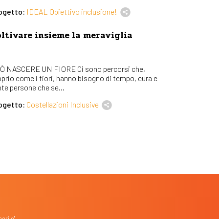
ogetto:
IDEAL Obiettivo inclusione!
ltivare insieme la meraviglia
Ò NASCERE UN FIORE Ci sono percorsi che,
oprio come i fiori, hanno bisogno di tempo, cura e
nte persone che se...
ogetto:
Costellazioni Inclusive
orile"