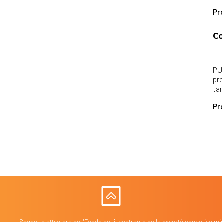
Pr
Co
PU
pr
ta
Pr
Soggetto attuatore del "Fondo per il contrasto della povertà educativa min