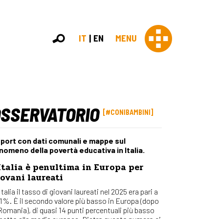
IT
EN
MENU
OSSERVATORIO
Con 
#CONIBAMBINI
Contras
Chi sia
port con dati comunali e mappe sul
Organi
nomeno della povertà educativa in Italia.
Statut
Italia è penultima in Europa per
Partner
ovani laureati
Staff
Lavora 
Italia il tasso di giovani laureati nel 2025 era pari a
,1%. È il secondo valore più basso in Europa (dopo
Appr
 Romania), di quasi 14 punti percentuali più basso