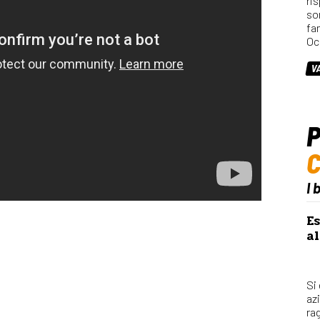
ri
so
fa
Oc
V
P
I 
Es
al
Si
az
rag