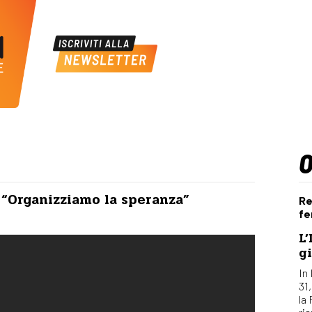
o “Organizziamo la speranza”
Re
fe
L’
gi
In 
31
la