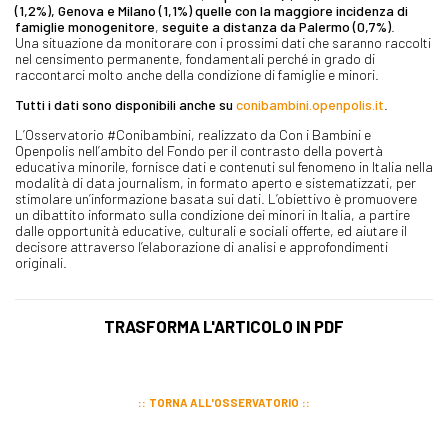
(1,2%), Genova e Milano (1,1%) quelle con la maggiore incidenza di
famiglie monogenitore
,
seguite a distanza da Palermo (0,7%)
.
Una situazione da monitorare con i prossimi dati che saranno raccolti
nel censimento permanente, fondamentali perché in grado di
raccontarci molto anche della condizione di famiglie e minori.
Tutti i dati sono disponibili anche su
conibambini.openpolis.it
.
L’Osservatorio #Conibambini, realizzato da Con i Bambini e
Openpolis nell’ambito del Fondo per il contrasto della povertà
educativa minorile, fornisce dati e contenuti sul fenomeno in Italia nella
modalità di data journalism, in formato aperto e sistematizzati, per
stimolare un’informazione basata sui dati. L’obiettivo è promuovere
un dibattito informato sulla condizione dei minori in Italia, a partire
dalle opportunità educative, culturali e sociali offerte, ed aiutare il
decisore attraverso l’elaborazione di analisi e approfondimenti
originali.
TRASFORMA L'ARTICOLO IN PDF
TORNA ALL'OSSERVATORIO