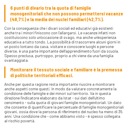
6 punti di divario tra la quota di famiglie
monogenitoriali che non possono permettersi vacanze
(48,7%) e la media dei nuclei familiari (42,7%).
Con la conseguenza che i divari sociali ed educativi già esistenti
anche tra i minori finiscono con l'allargarsi. Le vacanze infatti non
costituiscono solo un'occasione di svago, ma anche un'esperienza
educativa a tutto tondo. La possibilità di trascorrere alcuni giorni in
un posto lontano da casa, visitare e conoscere luoghi e persone
diverse, è una parte importante dell'apprendimento fuori da scuola.
Spesso preclusa, purtroppo, proprio a chi viene da una famiglia
svantaggiata.
Monitorare il tessuto sociale e familiare è la premessa
di politiche territoriali efficaci.
Anche per questa ragione resta importante riuscire a monitorare
anche aspetti come questi. In modo da valutare concretamente la
condizione delle famiglie e dei minori sul territorio. Va in questa
direzione l'indicatore elaborato da Istat - sui dati dell'ultimo
censimento - sulla quota di giovani famiglie monogenitoriali. Un dato
che consente di quantificare la percentuale di famiglie monogenitoriali
giovani, ossia dove la persona di riferimento del nucleo ha meno di 35
anni. Una condizione che - come abbiamo visto - è spesso collegata
al rischio povertà.