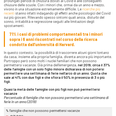
prolungati periodi di chiusura dovuti al Covid e alle conseguenti
chiusure delle scuole. Con i minori che, ormai da un anno e mezzo,
vivono in una situazione estremamente difficile. Le
ricerche più
recenti
stanno infatti indagando gli effetti anche psicologici del Covid
sui più giovani. Rilevando spesso sintomi quali ansia, disturbi del
sonno, irritabilità e regressione seguiti alle limitazioni degli
spostamenti.
71% i casi di problemi comportamentali tra i minori
sopra i 6 anni riscontrati nel corso della ricerca
condotta dall’università di Harvard.
In questo contesto, la possibilità di trascorrere alcuni giorni lontano
da casa, insieme alla propria famiglia, diventa ancora più importante.
Purtroppo però sono molti i nuclei familiari che non possono
permettersi vacanze. Già prima dell’emergenza,
nel 2019, circa il 37%
delle famiglie con un solo figlio minore dichiarava di non potersi
permettere una settimana di ferie nell’arco di un anno. Quota che
sale al 41% con due figli e che sfiora il 50% in presenza di 3 o più
figli
.
Quasi la metà delle famiglie con più figli non può permettersi
vacanze
Percentuale di famiglie che non possono permettersi una settimana di
ferie in un anno (2019)