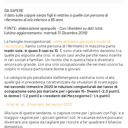
DA SAPERE
Il dato sulle coppie senza figli è relativo a quelle con persona di
riferimento di età inferiore a 65 anni.
FONTE: elaborazione openpolis - Con i Bambini su dati Istat
(ultimo aggiornamento: martedì 31 Dicembre 2019)
Le famiglie monogenitoriali,
come abbiamo già avuto modo di
raccontare
, hanno come persona di riferimento in massima parte
madri sole, in quasi 9 casi su 10
. E sono state nell'ultimo decennio tra
quelle più esposte alla crisi, in alcuni casi anche perché meno inserite
in reti sociali e familiari. Un rischio che in questa fase è diventato
ancora più grande, con una crisi occupazionale che nei mesi scorsi ha
colpito in misura particolare donne e giovani.
Le categorie più penalizzate dall’emergenza sanitaria sono state
quelle già in precedenza caratterizzate da situazioni di svantaggio:
nel secondo trimestre 2020 le riduzioni congiunturali del tasso di
occupazione sono più marcate per i giovani 15-34enni (-2,0 punti),
le donne (-1,2 punti) e i residenti del Mezzogiorno (-1,4 punti)
.
- Istat et. al., Il mercato del lavoro 2020
Alla luce di queste tendenze, si capisce come per i giovani con figli, e a
maggior ragione per i giovani genitori soli, le vacanze estive possano
diventare una spesa da tagliare per riuscire a far quadrare il bilancio
domestico.