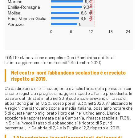
FONTE: elaborazione openpolis - Con i Bambini su dati Istat
(ultimo aggiornamento: mercoledì 1 Settembre 2021)
Nel centro-nord l’abbandono scolastico è cresciuto
rispetto al 2019.
C’è da dire però che il mezzogiorno è anche l’area della penisola in cui
si sono registrati i progressi maggiori rispetto all’anno precedente. In
base ai dati di Istat infatti nel 2019 sud e isole avevano un tasso di
abbandono pari al 18,2%, sceso poi al 16,3% nel 2020. Analizzando le
4 regioni che si trovano sopra la media italiana, possiamo notare che
3 di queste hanno migliorato i loro dati nell’ultimo anno. L’unica
eccezione è rappresentata dalla Campania, rimasta stabile al 17,3%.
In Sicilia invece il tasso di abbandono si è ridotto di 3 punti
percentuali, in Calabria di 2,4 e in Puglia di 2,3 rispetto al 2019.
-1,9 la variazione, in punti percentuali, del tasso di