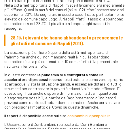
D’altra parte però in 71 centri il dato era pari o inferiore al 10%.
Nella città metropolitana di Napoli invece il fenomeno era mediamente
più diffuso. Quasi la metà dei comuni (44 su 92) infatti presentava dati
superiori al 20%. Da segnalare in questo caso il dato particolarmente
elevato del comune capoluogo. A Napoli infatti il tasso di abbandono
scolastico era del 28,1%. Il più alto tra i capoluoghi passati in
rassegna.
28,1% i giovani che hanno abbandonato precocemente
gli studi nel comune di Napoli (2011).
La situazione più difficile è quella della città metropolitana di
Palermo ma anche qui non mancano realtà in cui l'abbandono
scolastico risulta più contenuto. In 10 comuni infatti la percentuale
risultava inferiore al 15%.
In questo contesto
la pandemia si è configurata come un
acceleratore di processi in corso
, piuttosto che come vero e proprio
spartiacque. Vista la situazione quindi, è essenziale dotarsi di tutti gli
strumenti per contrastare la povertà educativa in modo efficace. E
questo significa anche disporre di informazioni attuali, quanto più
disaggregate possibili, a partire dall'aggiornamento di indicatori
preziosi come quello sull'abbandono scolastico. Anche per valutare
con precisione l'impatto del Covid su queste dinamiche.
Il report è disponibile anche sul sito
conibambini.openpolis.it
L’Osservatorio #Conibambini, realizzato da Con i Bambini e
Openpolis nell’ambito del Fondo per il contrasto della povertà