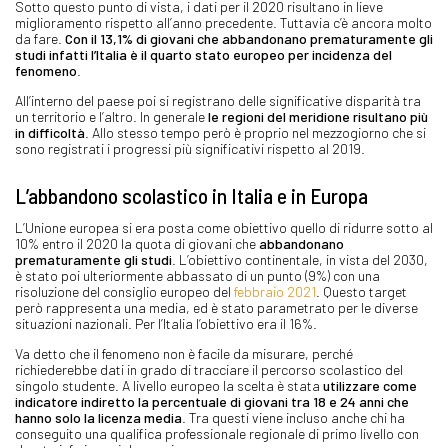
Sotto questo punto di vista, i dati per il 2020 risultano in lieve
miglioramento rispetto all’anno precedente. Tuttavia c’è ancora molto
da fare.
Con il 13,1% di giovani che abbandonano prematuramente gli
studi infatti l’Italia è il quarto stato europeo per incidenza del
fenomeno
.
All’interno del paese poi si registrano delle significative disparità tra
un territorio e l’altro. In generale
le regioni del meridione risultano più
in difficoltà
. Allo stesso tempo però è proprio nel mezzogiorno che si
sono registrati i progressi più significativi rispetto al 2019.
L’abbandono scolastico in Italia e in Europa
L’Unione europea si era posta come obiettivo quello di ridurre sotto al
10% entro il 2020 la quota di giovani che
abbandonano
prematuramente gli studi
. L’obiettivo continentale, in vista del 2030,
è stato poi ulteriormente abbassato di un punto (9%) con una
risoluzione del consiglio europeo del
febbraio 2021
. Questo target
però rappresenta una media, ed è stato parametrato per le diverse
situazioni nazionali. Per l’Italia l’obiettivo era il 16%.
Va detto che il fenomeno non è facile da misurare, perché
richiederebbe dati in grado di tracciare il percorso scolastico del
singolo studente. A livello europeo la scelta è stata
utilizzare come
indicatore indiretto la percentuale di giovani tra 18 e 24 anni che
hanno solo la licenza media
. Tra questi viene incluso anche chi ha
conseguito una qualifica professionale regionale di primo livello con