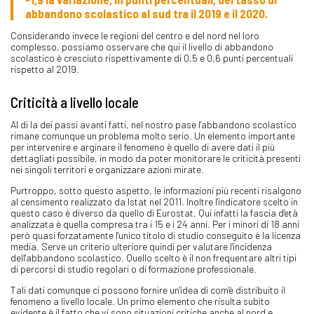
abbandono scolastico al sud tra il 2019 e il 2020.
Considerando invece le regioni del centro e del nord nel loro
complesso, possiamo osservare che qui il livello di abbandono
scolastico è cresciuto rispettivamente di 0,5 e 0,6 punti percentuali
rispetto al 2019.
Criticità a livello locale
Al di la dei passi avanti fatti, nel nostro pase l'abbandono scolastico
rimane comunque un problema molto serio. Un elemento importante
per intervenire e arginare il fenomeno è quello di avere dati il più
dettagliati possibile, in modo da poter monitorare le criticità presenti
nei singoli territori e organizzare azioni mirate.
Purtroppo, sotto questo aspetto, le informazioni più recenti risalgono
al censimento realizzato da Istat nel 2011. Inoltre l'indicatore scelto in
questo caso è diverso da quello di Eurostat. Qui infatti la fascia d'età
analizzata è quella compresa tra i 15 e i 24 anni. Per i minori di 18 anni
però quasi forzatamente l'unico titolo di studio conseguito è la licenza
media. Serve un criterio ulteriore quindi per valutare l'incidenza
dell'abbandono scolastico. Quello scelto è il non frequentare altri tipi
di percorsi di studio regolari o di formazione professionale.
Tali dati comunque ci possono fornire un'idea di com'è distribuito il
fenomeno a livello locale. Un primo elemento che risulta subito
evidente è il fatto che vi sono situazioni critiche anche al nord e