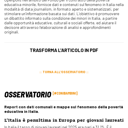
educativa minorile, fornisce dati e contenuti sul fenomeno in Italia nella
modalità di data journalism, in formato aperto e sistematizzati, per
stimolare un’informazione basata sui dati. L’obiettivo è promuovere
un dibattito informato sulla condizione dei minori in Italia, a partire
dalle opportunità educative, culturali e sociali offerte, ed aiutare il
decisore attraverso l’elaborazione di analisi e approfondimenti
originali.
TRASFORMA L'ARTICOLO IN PDF
TORNA ALL'OSSERVATORIO
OSSERVATORIO
#CONIBAMBINI
Report con dati comunali e mappe sul fenomeno della povertà
educativa in Italia.
L’Italia è penultima in Europa per giovani laureati
In Italia il tasso di giovani laureati nel 2025 era pari a 31,1%. È il