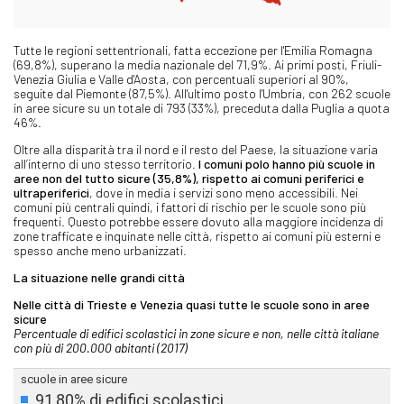
Tutte le regioni settentrionali, fatta eccezione per l'Emilia Romagna
(69,8%), superano la media nazionale del 71,9%. Ai primi posti, Friuli-
Venezia Giulia e Valle d'Aosta, con percentuali superiori al 90%,
seguite dal Piemonte (87,5%). All'ultimo posto l'Umbria, con 262 scuole
in aree sicure su un totale di 793 (33%), preceduta dalla Puglia a quota
46%.
Oltre alla disparità tra il nord e il resto del Paese, la situazione varia
all’interno di uno stesso territorio.
I comuni polo hanno più scuole in
aree non del tutto sicure (35,8%), rispetto ai comuni periferici e
ultraperiferici
, dove in media i servizi sono meno accessibili. Nei
comuni più centrali quindi, i fattori di rischio per le scuole sono più
frequenti. Questo potrebbe essere dovuto alla maggiore incidenza di
zone trafficate e inquinate nelle città, rispetto ai comuni più esterni e
spesso anche meno urbanizzati.
La situazione nelle grandi città
Nelle città di Trieste e Venezia quasi tutte le scuole sono in aree
sicure
Percentuale di edifici scolastici in zone sicure e non, nelle città italiane
con più di 200.000 abitanti (2017)