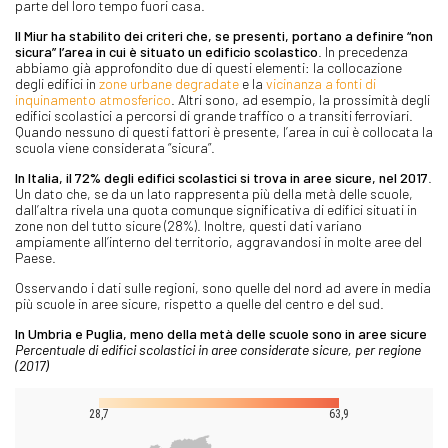
parte del loro tempo fuori casa.
Il Miur ha stabilito dei criteri che, se presenti, portano a definire “non
sicura” l’area in cui è situato un edificio scolastico
. In precedenza
abbiamo già approfondito due di questi elementi: la collocazione
degli edifici in
zone urbane degradate
e la
vicinanza a fonti di
inquinamento atmosferico
. Altri sono, ad esempio, la prossimità degli
edifici scolastici a percorsi di grande traffico o a transiti ferroviari.
Quando nessuno di questi fattori è presente, l’area in cui è collocata la
scuola viene considerata “sicura”.
In Italia, il 72% degli edifici scolastici si trova in aree sicure, nel 2017
.
Un dato che, se da un lato rappresenta più della metà delle scuole,
dall’altra rivela una quota comunque significativa di edifici situati in
zone non del tutto sicure (28%). Inoltre, questi dati variano
ampiamente all’interno del territorio, aggravandosi in molte aree del
Paese.
Osservando i dati sulle regioni, sono quelle del nord ad avere in media
più scuole in aree sicure, rispetto a quelle del centro e del sud.
In Umbria e Puglia, meno della metà delle scuole sono in aree sicure
Percentuale di edifici scolastici in aree considerate sicure, per regione
(2017)