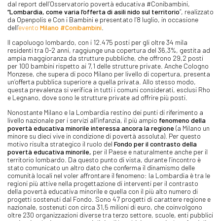
dal report dell’Osservatorio povertà educativa #Conibambini,
“Lombardia, come varia l’offerta di asili nido sul territorio
”, realizzato
da Openpolis e Con i Bambini e presentato l’8 luglio, in occasione
dell’
evento
Milano #Conibambini
.
Il capoluogo lombardo, con i 12.475 posti per gli oltre 34 mila
residenti tra 0-2 anni, raggiunge una copertura del 36,3%, gestita ad
ampia maggioranza da strutture pubbliche, che offrono 29,2 posti
per 100 bambini rispetto ai 7,1 delle strutture private. Anche Cologno
Monzese, che supera di poco Milano per livello di copertura, presenta
un’offerta pubblica superiore a quella privata. Allo stesso modo,
questa prevalenza si verifica in tutti i comuni considerati, esclusi Rho
e Legnano, dove sono le strutture private ad offrire più posti.
Nonostante Milano e la Lombardia restino dei punti di riferimento a
livello nazionale per i servizi all’infanzia, il più ampio
fenomeno della
povertà educativa minorile interessa ancora la regione
(a Milano un
minore su dieci vive in condizione di povertà assoluta). Per questo
motivo risulta strategico il ruolo del
Fondo per il contrasto della
povertà educativa minorile,
per il Paese e naturalmente anche per il
territorio lombardo. Da questo punto di vista, durante l’incontro è
stato comunicato un altro dato che conferma il dinamismo delle
comunità locali nel voler affrontare il fenomeno: la Lombardia è tra le
regioni più attive nella progettazione di interventi per il contrasto
della povertà educativa minorile e quella con il più alto numero di
progetti sostenuti dal Fondo. Sono 47 progetti di carattere regione e
nazionale, sostenuti con circa 31,5 milioni di euro, che coinvolgono
oltre 230 organizzazioni diverse tra terzo settore, scuole, enti pubblici