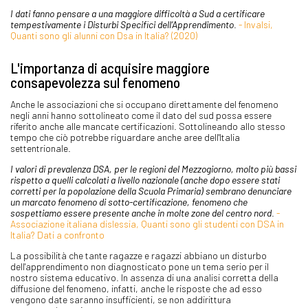
I dati fanno pensare a una maggiore difficoltà a Sud a certificare
tempestivamente i Disturbi Specifici dell’Apprendimento
.
- Invalsi,
Quanti sono gli alunni con Dsa in Italia? (2020)
L'importanza di acquisire maggiore
consapevolezza sul fenomeno
Anche le associazioni che si occupano direttamente del fenomeno
negli anni hanno sottolineato come il dato del sud possa essere
riferito anche alle mancate certificazioni. Sottolineando allo stesso
tempo che ciò potrebbe riguardare anche aree dell'Italia
settentrionale.
I valori di prevalenza DSA, per le regioni del Mezzogiorno, molto più bassi
rispetto a quelli calcolati a livello nazionale (anche dopo essere stati
corretti per la popolazione della Scuola Primaria) sembrano denunciare
un marcato fenomeno di sotto-certificazione, fenomeno che
sospettiamo essere presente anche in molte zone del centro nord
.
-
Associazione italiana dislessia, Quanti sono gli studenti con DSA in
Italia? Dati a confronto
La possibilità che tante ragazze e ragazzi abbiano un disturbo
dell'apprendimento non diagnosticato pone un tema serio per il
nostro sistema educativo. In assenza di una analisi corretta della
diffusione del fenomeno, infatti, anche le risposte che ad esso
vengono date saranno insufficienti, se non addirittura