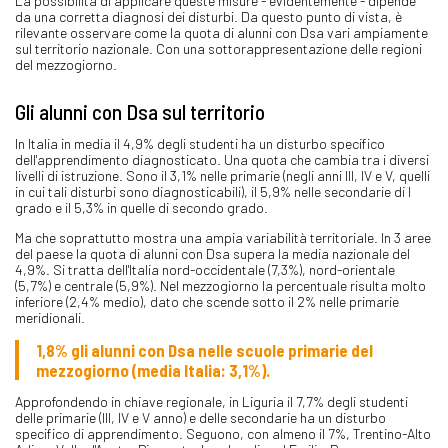
La possibilità di applicare queste misure - evidentemente - dipende
da una corretta diagnosi dei disturbi. Da questo punto di vista, è
rilevante osservare come la quota di alunni con Dsa vari ampiamente
sul territorio nazionale. Con una sottorappresentazione delle regioni
del mezzogiorno.
Gli alunni con Dsa sul territorio
In Italia in media il 4,9% degli studenti ha un disturbo specifico
dell'apprendimento diagnosticato. Una quota che cambia tra i diversi
livelli di istruzione. Sono il 3,1% nelle primarie (negli anni III, IV e V, quelli
in cui tali disturbi sono diagnosticabili), il 5,9% nelle secondarie di I
grado e il 5,3% in quelle di secondo grado.
Ma che soprattutto mostra una ampia variabilità territoriale. In 3 aree
del paese la quota di alunni con Dsa supera la media nazionale del
4,9%. Si tratta dell'Italia nord-occidentale (7,3%), nord-orientale
(5,7%) e centrale (5,9%). Nel mezzogiorno la percentuale risulta molto
inferiore (2,4% medio), dato che scende sotto il 2% nelle primarie
meridionali.
1,8% gli alunni con Dsa nelle scuole primarie del
mezzogiorno (media Italia: 3,1%).
Approfondendo in chiave regionale, in Liguria il 7,7% degli studenti
delle primarie (III, IV e V anno) e delle secondarie ha un disturbo
specifico di apprendimento. Seguono, con almeno il 7%, Trentino-Alto