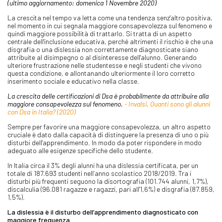
(ultimo aggiornamento: domenica 1 Novembre 2020)
La crescita nel tempo va letta come una tendenza senz'altro positiva,
nel momento in cui segnala maggiore consapevolezza sul fenomeno e
quindi maggiore possibilità di trattarlo. Si tratta di un aspetto
centrale dell'inclusione educativa, perché altrimenti il rischio è che una
disgrafia o una dislessia non correttamente diagnosticate siano
attribuite al disimpegno o al disinteresse dell'alunno. Generando
ulteriore frustrazione nelle studentesse e negli studenti che vivono
questa condizione, e allontanando ulteriormente il loro corretto
inserimento sociale e educativo nella classe.
La crescita delle certificazioni di Dsa è probabilmente da attribuire alla
maggiore consapevolezza sul fenomeno.
- Invalsi, Quanti sono gli alunni
con Dsa in Italia? (2020)
Sempre per favorire una maggiore consapevolezza, un altro aspetto
cruciale è dato dalla capacità di distinguere la presenza di uno o più
disturbi dell'apprendimento. In modo da poter rispondere in modo
adeguato alle esigenze specifiche dello studente.
In Italia circa il 3% degli alunni ha una dislessia certificata, per un
totale di 187.693 studenti nell’anno scolastico 2018/2019. Tra i
disturbi più frequenti seguono la disortografia (101.744 alunni, 1,7%),
discalculia (96.081 ragazze e ragazzi, pari all'1,6%) e disgrafia (87.859,
1,5%).
La dislessia è il disturbo dell’apprendimento diagnosticato con
maggiore frequenza