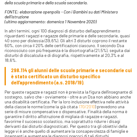
della scuola primaria e della scuola secondaria.
FONTE: elaborazione openpolis - Con i Bambini su dati Ministero
dell'istruzione
(ultimo aggiornamento: domenica 1 Novembre 2020)
In altri termini, ogni 100 diagnosi di disturbo dell'apprendimento
riguardanti ragazzi e ragazze delle primarie e delle secondarie, quasi
40 sono per dislessia (39,6%). Gli altri 3 disturbi coprono il restante
60%, con circa il 20% delle certificazioni ciascuno. Il secondo Dsa
riconosciuto con più frequenza è la disortografia (21,5%), seguita dai
disturbi di discalculia e di disgrafia, rispettivamente al 20,3% e al
18,6%.
298.114 gli alunni delle scuole primarie e secondarie cui
è stato certificato un disturbo specifico
dell’apprendimento (a.s. 2018/19)
.
Per queste ragazze e ragazzi non è prevista la figura dell'insegnante di
sostegno, salvo che - ovviamente - oltre a un Dsa non abbiano anche
una disabilità certificata. Per la loro inclusione effettiva nelle attività
della classe le norme (come la già citata
170/2010
) prevedono una
serie di misure compensative o dispensative. Finalità della norma è
garantire il diritto all'istruzione di migliaia di ragazze e ragazzi,
favorirne il successo scolastico, ma soprattutto ridurre i disagi
derivanti dai disturbi diagnosticati. Per questo tra gli obiettivi della
legge vi è anche quello di aumentare la consapevolezza di famiglie e
insegnanti e aumentare le diagnosi precoci di tali disturbi.