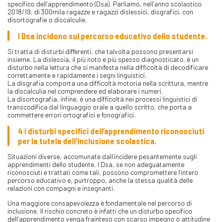
specifico dell’apprendimento (Dsa). Parliamo, nell’anno scolastico
2018/19, di 300mila ragazze e ragazzi dislessici, disgrafici, con
disortografie o discalculie.
I Dsa incidono sul percorso educativo dello studente.
Si tratta di disturbi differenti, che talvolta possono presentarsi
insieme. La dislessia, il più noto e più spesso diagnosticato, è un
disturbo nella lettura che si manifesta nella difficoltà di decodificare
correttamente e rapidamente i segni linguistici.
La disgrafia comporta una difficoltà motoria nella scrittura, mentre
la discalculia nel comprendere ed elaborare i numeri.
La disortografia, infine, è una difficoltà nei processi linguistici di
transcodifica dal linguaggio orale a quello scritto, che porta a
commettere errori ortografici e fonografici.
4 i disturbi specifici dell’apprendimento riconosciuti
per la tutela dell’inclusione scolastica.
Situazioni diverse, accomunate dall’incidere pesantemente sugli
apprendimenti dello studente. I Dsa, se non adeguatamente
riconosciuti e trattati come tali, possono compromettere l’intero
percorso educativo e, purtroppo, anche la stessa qualità delle
relazioni con compagni e insegnanti.
Una maggiore consapevolezza è fondamentale nel percorso di
inclusione. Il rischio concreto è infatti che un disturbo specifico
dell’apprendimento venga frainteso con scarso impegno o attitudine