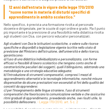
12 anni dall'entrata in vigore della legge 170/2010
"nuove norme in materia di disturbi specifici di
apprendimento in ambito scolastico."
Nello specifico, è prevista una formazione rivolta al personale
docente e dirigenziale, per le scuole di ogni ordine e grado. Ma il punto
più importante è la previsione di una flessibilità nella didattica rivolta
agli studenti con Dsa, con percorsi educativi personalizzati.
Agli studenti con Dsa le istituzioni scolastiche, a valere sulle risorse
specifiche e disponibili a legislazione vigente iscritte nello stato di
previsione del Ministero dell'istruzione, dell'università e della ricerca,
garantiscono:
a) l'uso di una didattica individualizzata e personalizzata, con forme
efficaci e flessibili di lavoro scolastico che tengano conto anche di
caratteristiche peculiari dei soggetti, quali il bilinguismo, adottando una
metodologia e una strategia educativa adeguate;
b) l'introduzione di strumenti compensativi, compresi i mezzi di
apprendimento alternativi e le tecnologie informatiche, nonché misure
dispensative da alcune prestazioni non essenziali ai fini della qualità dei
concetti da apprendere;
c) per l'insegnamento delle lingue straniere, l'uso di strumenti
compensativi che favoriscano la comunicazione verbale e che assicurino
ritmi graduali di apprendimento, prevedendo anche, ove risulti utile, la
possibilità dell'esonero
.
- Legge 170/2010, art. 5 c. 2