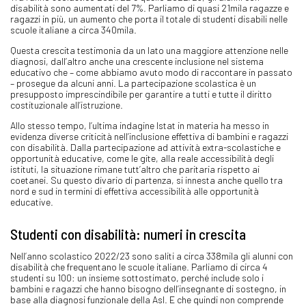
disabilità sono aumentati del 7%. Parliamo di quasi 21mila ragazze e
ragazzi in più, un aumento che porta il totale di studenti disabili nelle
scuole italiane a circa 340mila.
Questa crescita testimonia da un lato una maggiore attenzione nelle
diagnosi, dall’altro anche una crescente inclusione nel sistema
educativo che – come abbiamo avuto modo di raccontare in passato
– prosegue da alcuni anni. La partecipazione scolastica è un
presupposto imprescindibile per garantire a tutti e tutte il diritto
costituzionale all’istruzione.
Allo stesso tempo, l’ultima indagine Istat in materia ha messo in
evidenza diverse criticità nell’inclusione effettiva di bambini e ragazzi
con disabilità. Dalla partecipazione ad attività extra-scolastiche e
opportunità educative, come le gite, alla reale accessibilità degli
istituti, la situazione rimane tutt’altro che paritaria rispetto ai
coetanei. Su questo divario di partenza, si innesta anche quello tra
nord e sud in termini di effettiva accessibilità alle opportunità
educative.
Studenti con disabilità: numeri in crescita
Nell’anno scolastico 2022/23 sono saliti a circa 338mila gli alunni con
disabilità che frequentano le scuole italiane. Parliamo di circa 4
studenti su 100: un insieme sottostimato, perché include solo i
bambini e ragazzi che hanno bisogno dell’insegnante di sostegno, in
base alla diagnosi funzionale della Asl. E che quindi non comprende