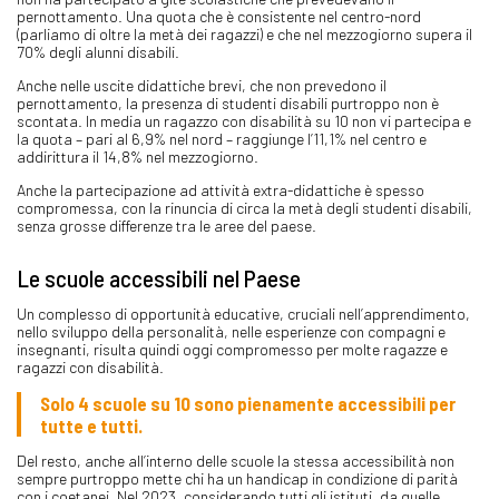
pernottamento. Una quota che è consistente nel centro-nord
(parliamo di oltre la metà dei ragazzi) e che nel mezzogiorno supera il
70% degli alunni disabili.
Anche nelle uscite didattiche brevi, che non prevedono il
pernottamento, la presenza di studenti disabili purtroppo non è
scontata. In media un ragazzo con disabilità su 10 non vi partecipa e
la quota – pari al 6,9% nel nord – raggiunge l’11,1% nel centro e
addirittura il 14,8% nel mezzogiorno.
Anche la partecipazione ad attività extra-didattiche è spesso
compromessa, con la rinuncia di circa la metà degli studenti disabili,
senza grosse differenze tra le aree del paese.
Le scuole accessibili nel Paese
Un complesso di opportunità educative, cruciali nell’apprendimento,
nello sviluppo della personalità, nelle esperienze con compagni e
insegnanti, risulta quindi oggi compromesso per molte ragazze e
ragazzi con disabilità.
Solo 4 scuole su 10 sono pienamente accessibili per
tutte e tutti.
Del resto, anche all’interno delle scuole la stessa accessibilità non
sempre purtroppo mette chi ha un handicap in condizione di parità
con i coetanei. Nel 2023, considerando tutti gli istituti, da quelle