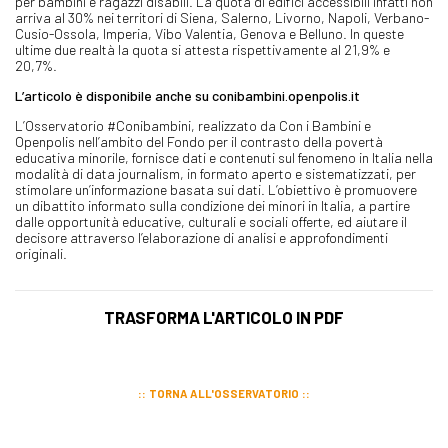
per bambini e ragazzi disabili. La quota di edifici accessibili infatti non
arriva al 30% nei territori di Siena, Salerno, Livorno, Napoli, Verbano-
Cusio-Ossola, Imperia, Vibo Valentia, Genova e Belluno. In queste
ultime due realtà la quota si attesta rispettivamente al 21,9% e
20,7%.
L’articolo è disponibile anche su conibambini.openpolis.it
L’Osservatorio #Conibambini, realizzato da Con i Bambini e
Openpolis nell’ambito del Fondo per il contrasto della povertà
educativa minorile, fornisce dati e contenuti sul fenomeno in Italia nella
modalità di data journalism, in formato aperto e sistematizzati, per
stimolare un’informazione basata sui dati. L’obiettivo è promuovere
un dibattito informato sulla condizione dei minori in Italia, a partire
dalle opportunità educative, culturali e sociali offerte, ed aiutare il
decisore attraverso l’elaborazione di analisi e approfondimenti
originali.
TRASFORMA L'ARTICOLO IN PDF
TORNA ALL'OSSERVATORIO