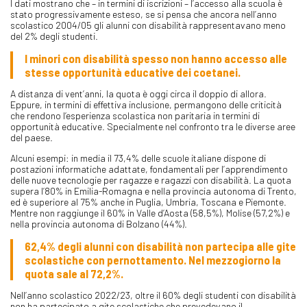
I dati mostrano che – in termini di iscrizioni – l’accesso alla scuola è
stato progressivamente esteso, se si pensa che ancora nell’anno
scolastico 2004/05 gli alunni con disabilità rappresentavano meno
del 2% degli studenti.
I minori con disabilità spesso non hanno accesso alle
stesse opportunità educative dei coetanei.
A distanza di vent’anni, la quota è oggi circa il doppio di allora.
Eppure, in termini di effettiva inclusione, permangono delle criticità
che rendono l’esperienza scolastica non paritaria in termini di
opportunità educative. Specialmente nel confronto tra le diverse aree
del paese.
Alcuni esempi: in media il 73,4% delle scuole italiane dispone di
postazioni informatiche adattate, fondamentali per l’apprendimento
delle nuove tecnologie per ragazze e ragazzi con disabilità. La quota
supera l’80% in Emilia-Romagna e nella provincia autonoma di Trento,
ed è superiore al 75% anche in Puglia, Umbria, Toscana e Piemonte.
Mentre non raggiunge il 60% in Valle d’Aosta (58,5%), Molise (57,2%) e
nella provincia autonoma di Bolzano (44%).
62,4% degli alunni con disabilità non partecipa alle gite
scolastiche con pernottamento. Nel mezzogiorno la
quota sale al 72,2%.
Nell’anno scolastico 2022/23, oltre il 60% degli studenti con disabilità
non ha partecipato a gite scolastiche che prevedevano il