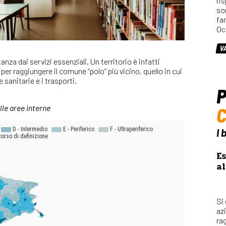
ri
so
fa
Oc
V
anza dai servizi essenziali. Un territorio è infatti
er raggiungere il comune “polo” più vicino, quello in cui
 sanitarie e i trasporti.
P
lle aree interne
I 
Es
al
Si
az
rag