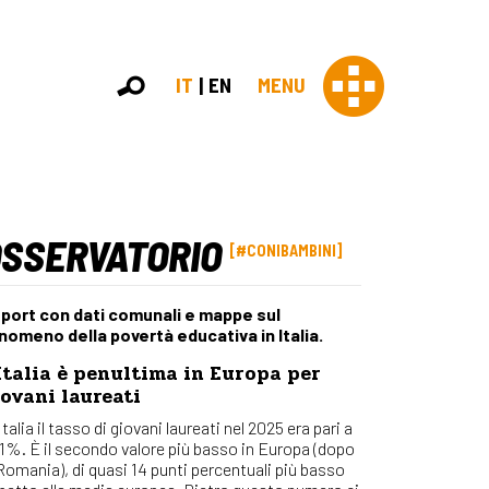
IT
EN
MENU
OSSERVATORIO
Con 
#CONIBAMBINI
Contras
Chi sia
port con dati comunali e mappe sul
Organi
nomeno della povertà educativa in Italia.
Statut
Italia è penultima in Europa per
Partner
ovani laureati
Staff
Lavora 
Italia il tasso di giovani laureati nel 2025 era pari a
,1%. È il secondo valore più basso in Europa (dopo
Appr
 Romania), di quasi 14 punti percentuali più basso