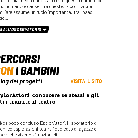
spetto alla media europea. Dietro questo numero ci
Osserv
no numerose cause. Tra queste, la condizione
Percors
miliare assume un ruolo importante: tra i paesi
se,…
Bilanci
Con_Ma
AI ALL'OSSERVATORIO
ERCORSI
CON
I BAMBINI
blog dei progetti
VISITA IL SITO
plorAttori: conoscere se stessi e gli
tri tramite il teatro
 è da poco concluso EsplorAttori, il laboratorio di
ioni ed esplorazioni teatrali dedicato a ragazze e
azzi che vivono situazioni di...