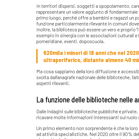
In territori dispersi, soggetti a spopolamento, care
rappresentare un valore aggiunto di fondamentale 
primo luogo, perché offre a bambini e ragazzi un p
funzione particolarmente rilevante in comuni dov
Inoltre, la biblioteca può essere un vero e proprio 
esempio in sinergia con le associazioni culturali e l
pomeridiane, eventi, doposcuola.
620mila i minori di 18 anni che nel 202
ultraperiferico, distante almeno 40 min
Ma cosa sappiamo della loro diffusione e accessibi
svolta dall'anagrafe nazionale delle biblioteche, l'
aspetti rilevanti.
La funzione delle biblioteche nelle a
Dalle indagini sulle biblioteche pubbliche e private,
ricavare molte informazioni interessanti sul ruolo s
Un primo elemento non sorprendente è che la loro f
ad attività specialistiche. Nel 2020 oltre il 90% del