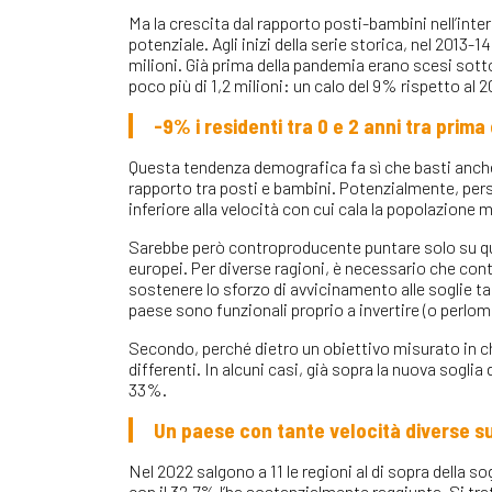
Ma la crescita dal rapporto posti-bambini nell’inter
potenziale. Agli inizi della serie storica, nel 2013-14
milioni. Già prima della pandemia erano scesi sotto 
poco più di 1,2 milioni: un calo del 9% rispetto al 2
-9% i residenti tra 0 e 2 anni tra prim
Questa tendenza demografica fa sì che basti anch
rapporto tra posti e bambini. Potenzialmente, persi
inferiore alla velocità con cui cala la popolazione 
Sarebbe però controproducente puntare solo su que
europei. Per diverse ragioni, è necessario che cont
sostenere lo sforzo di avvicinamento alle soglie tar
paese sono funzionali proprio a invertire (o perlomen
Secondo, perché dietro un obiettivo misurato in chi
differenti. In alcuni casi, già sopra la nuova soglia 
33%.
Un paese con tante velocità diverse sug
Nel 2022 salgono a 11 le regioni al di sopra della 
con il 32,7% l’ha sostanzialmente raggiunta. Si tr