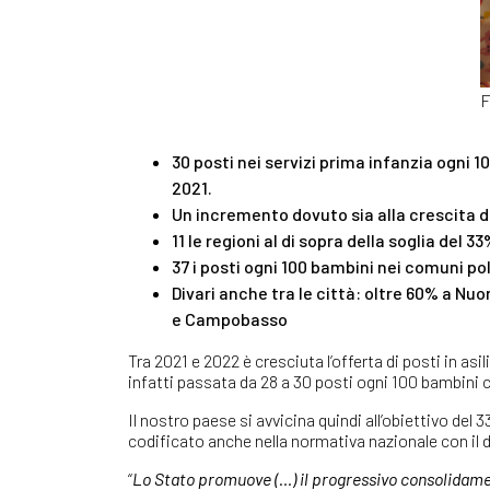
F
30 posti nei servizi prima infanzia ogni 1
2021.
Un incremento dovuto sia alla crescita de
11 le regioni al di sopra della soglia del 3
37 i posti ogni 100 bambini nei comuni pol
Divari anche tra le città: oltre 60% a Nuo
e Campobasso
Tra 2021 e 2022 è cresciuta l’offerta di posti in asi
infatti passata da 28 a 30 posti ogni 100 bambini co
Il nostro paese si avvicina quindi all’obiettivo de
codificato anche nella normativa nazionale con il d
“
Lo Stato promuove (…) il progressivo consolidamen