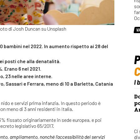
ri
so
fa
Oc
oto di Josh Duncan su Unsplash
V
00 bambini nel 2022. In aumento rispetto ai 28 del
P
i posti che alla denatalità.
3%. Erano 6 nel 2021.
o, 23 nelle aree interne.
I 
ro, Sassari e Ferrara, meno di 10 a Barletta, Catania
Do
po
li nido e servizi prima infanzia. In questo periodo è
Ar
n meno di 3 anni residenti in Italia.
l 33% fissato originariamente in sede europea, e poi
ecreto legislativo 65/2017.
Ci
to, ampliamento, nonché l’accessibilità dei servizi
div