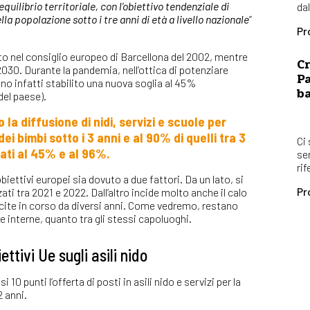
quilibrio territoriale, con l’obiettivo tendenziale di
dal
a popolazione sotto i tre anni di età a livello nazionale
”
Pr
to nel consiglio europeo di Barcellona del 2002, mentre
Cr
 2030. Durante la pandemia, nell’ottica di potenziare
Pa
nno infatti stabilito una nuova soglia al 45%
b
del paese).
 la diffusione di nidi, servizi e scuole per
ei bimbi sotto i 3 anni e al 90% di quelli tra 3
Ci
zati al 45% e al 96%.
se
rif
ettivi europei sia dovuto a due fattori. Da un lato, si
Pr
ati tra 2021 e 2022. Dall’altro incide molto anche il calo
ascite in corso da diversi anni. Come vedremo, restano
aree interne, quanto tra gli stessi capoluoghi.
ttivi Ue sugli asili nido
0 punti l’offerta di posti in asili nido e servizi per la
2 anni.