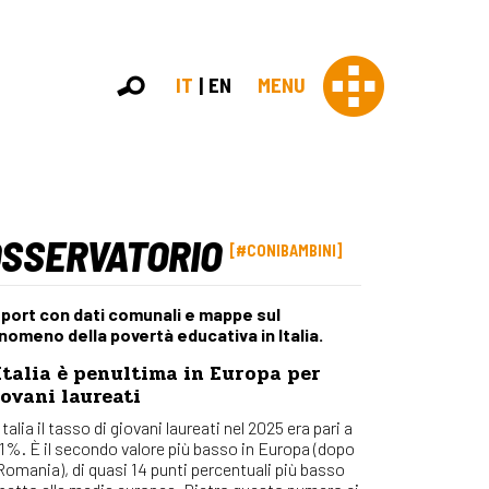
IT
EN
MENU
OSSERVATORIO
Con 
#CONIBAMBINI
Contras
Chi sia
port con dati comunali e mappe sul
Organi
nomeno della povertà educativa in Italia.
Statut
Italia è penultima in Europa per
Partner
ovani laureati
Staff
Lavora 
Italia il tasso di giovani laureati nel 2025 era pari a
,1%. È il secondo valore più basso in Europa (dopo
Appr
 Romania), di quasi 14 punti percentuali più basso