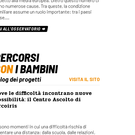
spetto alla media europea. Dietro questo numero ci
Osserv
no numerose cause. Tra queste, la condizione
Percors
miliare assume un ruolo importante: tra i paesi
se,…
Bilanci
Con_Ma
AI ALL'OSSERVATORIO
ERCORSI
CON
I BAMBINI
blog dei progetti
VISITA IL SITO
ve le difficoltà incontrano nuove
ssibilità: il Centro Ascolto di
coiris
 sono momenti in cui una difficoltà rischia di
entare una distanza: dalla scuola, dalle relazioni,