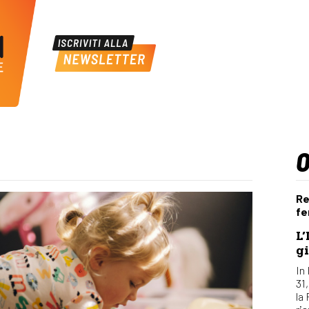
Re
fe
L’
gi
In 
31
la