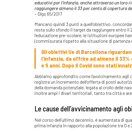
educativi per l’infanzia, anche attraverso un loro rie
raggiungere almeno il 33 per cento di copertura dell
– Dlgs 65/2017
Mancano quindi 3 punti a quell’obiettivo, concorda
resta sullo sfondo il target da raggiungere entro il
l’educazione pre-scolare, le istituzioni europee ha
(commisurata rispetto alla situazione di partenza 
Gli obiettivi Ue di Barcellona riguardano
l’infanzia, da offrire ad almeno il 33% d
e 5 anni. Dopo il Covid sono stati innal
Abbiamo approfondito come l’avvicinamento agli obi
registra un incremento dell’offerta di posti autorizz
della domanda potenziale, legata al crollo delle n
inoltre ampi i divari territoriali, tanto tra città e 
Le cause dell’avvicinamento agli obie
Nel corso dell’ultimo decennio, è aumentata di quasi 1
prima infanzia in rapporto alla popolazione tra 0 e 