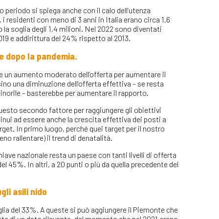
o periodo si spiega anche con il calo dell’utenza
, i residenti con meno di 3 anni in Italia erano circa 1,6
la soglia degli 1,4 milioni. Nel 2022 sono diventati
019 e addirittura del 24% rispetto al 2013.
a e dopo la pandemia.
e un aumento moderato dell’offerta per aumentare il
no una diminuzione dell’offerta effettiva – se resta
minorile – basterebbe per aumentare il rapporto.
sto secondo fattore per raggiungere gli obiettivi
inui ad essere anche la crescita effettiva dei posti a
get. In primo luogo, perché quei target per il nostro
o rallentare) il trend di denatalità.
ave nazionale resta un paese con tanti livelli di offerta
del 45%. In altri, a 20 punti o più da quella precedente del
li asili nido
soglia del 33%. A queste si può aggiungere il Piemonte che
atta di un dato rilevante, dal momento che nel 2021 erano