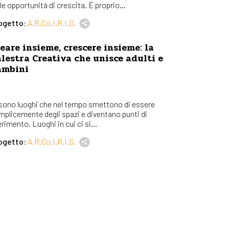
le opportunità di crescita. È proprio...
ogetto:
A.R.Co.I.R.I.S.
eare insieme, crescere insieme: la
lestra Creativa che unisce adulti e
ambini
 sono luoghi che nel tempo smettono di essere
mplicemente degli spazi e diventano punti di
erimento. Luoghi in cui ci si...
ogetto:
A.R.Co.I.R.I.S.